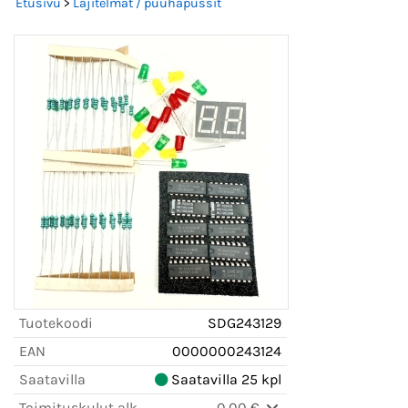
Etusivu
>
Lajitelmat / puuhapussit
Tuotekoodi
SDG243129
EAN
0000000243124
Saatavilla
Saatavilla 25 kpl
Toimituskulut alk.
0,00 €