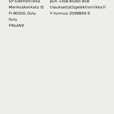
SP-Elektroniikka
puh. +358 85565 858
Merikoskenkatu 12
tilaukset(at)spelektroniikka.fi
FI-90500, Oulu
Y-tunnus: 2099893-9
Oulu
FINLAND