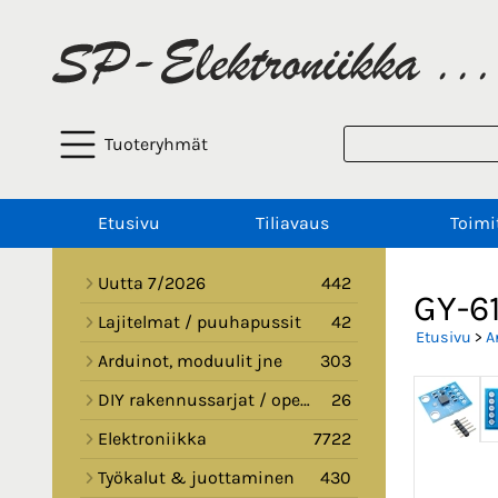
Tuoteryhmät
Etusivu
Tiliavaus
Toimi
Uutta 7/2026
442
GY-61
Lajitelmat / puuhapussit
42
Etusivu
>
A
Arduinot, moduulit jne
303
DIY rakennussarjat / opetussarjat
26
Elektroniikka
7722
Työkalut & juottaminen
430