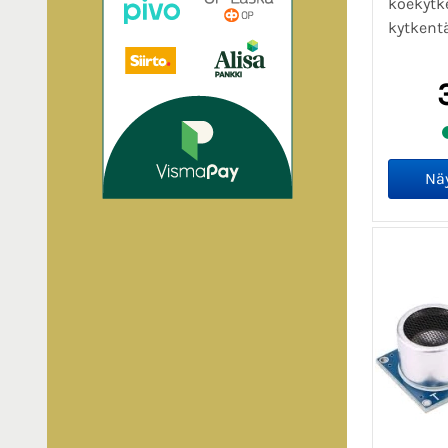
koekytk
kytkentä