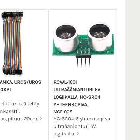
ANKA, UROS/UROS
RCWL-1601
0KPL
ULTRAÄÄNIANTURI 5V
LOGIIKALLA. HC-SR04
-liittimistä tehty
YHTEENSOPIVA.
nkasetti.
MCF-008
os, pituus 20cm.
HC-SR04-5 yhteensopiva
ultraäänianturi 5V
logiikalla.