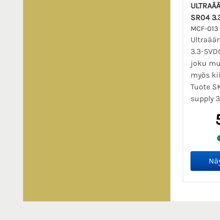
ULTRAÄÄ
SR04 3.
MCF-013
Ultraää
3.3-5VDC
joku mu
myös ki
Tuote S
supply 3.