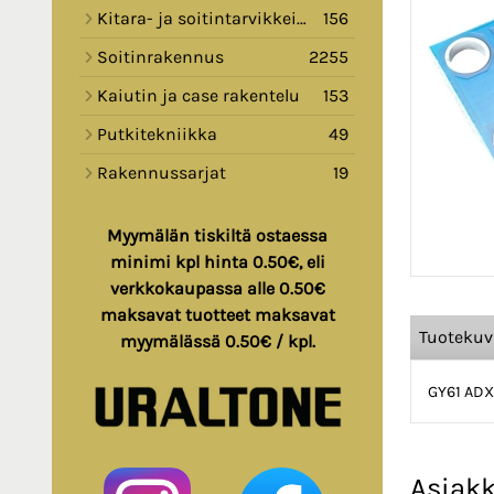
Kitara- ja soitintarvikkeita
156
Soitinrakennus
2255
Kaiutin ja case rakentelu
153
Putkitekniikka
49
Rakennussarjat
19
Myymälän tiskiltä ostaessa
minimi kpl hinta 0.50€, eli
verkkokaupassa alle 0.50€
maksavat tuotteet maksavat
Tuoteku
myymälässä 0.50€ / kpl.
GY61 ADXL
Asiakk