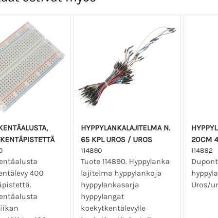
KENTÄALUSTA,
HYPPYLANKALAJITELMA N.
HYPPYL
TKENTÄPISTETTÄ
65 KPL UROS / UROS
20CM 4
0
114890
114882
entäalusta
Tuote 114890. Hyppylanka
Dupont 
entälevy 400
lajitelma hyppylankoja
hyppyla
pistettä.
hyppylankasarja
Uros/ur
entäalusta
hyppylangat
niikan
koekytkentälevylle