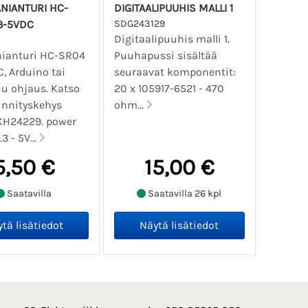
NIANTURI HC-
DIGITAALIPUUHIS MALLI 1
3-5VDC
SDG243129
Digitaalipuuhis malli 1.
nianturi HC-SR04
Puuhapussi sisältää
, Arduino tai
seuraavat komponentit:
u ohjaus. Katso
20 x 105917-6521 - 470
innityskehys
ohm...
KH24229. power
3 - 5V...
5,50 €
15,00 €
Saatavilla
Saatavilla 26 kpl