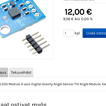
12,00 €
9,56 € ALV 0,00 %
kpl
vaus
Takuuehdot
335 Module 3-axis Digital Gravity Angle Sensor Tilt Angle Module. Käy
aat ostivat myös