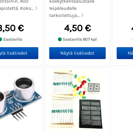
entöihin. 400
koekytkentäalustalle
pistettä. Koko...
leipälaudalle
tarkoitettuja...
3,50 €
4,50 €
Saatavilla
Saatavilla 907 kpl