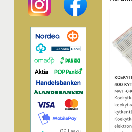
KOEKYT
400 KY
MWH-04
Koekytk
koekytk
kytkentä
Koekytk
elektro