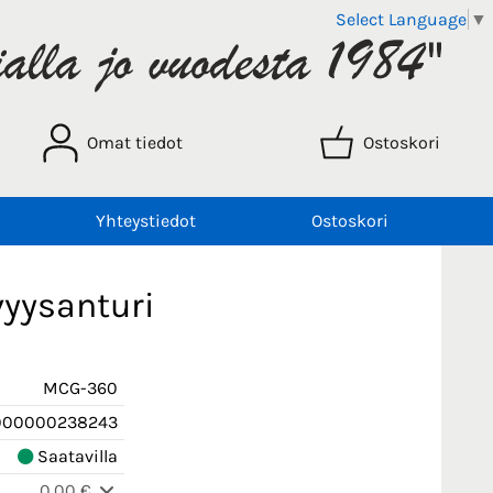
Select Language
▼
Omat tiedot
Ostoskori
Yhteystiedot
Ostoskori
vyysanturi
MCG-360
000000238243
Saatavilla
0,00 €