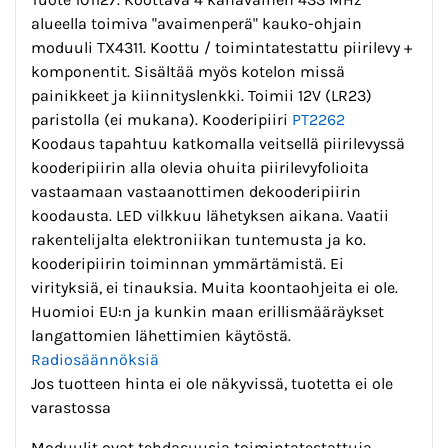
alueella toimiva "avaimenperä" kauko-ohjain
moduuli TX4311. Koottu / toimintatestattu piirilevy +
komponentit. Sisältää myös kotelon missä
painikkeet ja kiinnityslenkki. Toimii 12V (LR23)
paristolla (ei mukana). Kooderipiiri
PT2262
Koodaus tapahtuu katkomalla veitsellä piirilevyssä
kooderipiirin alla olevia ohuita piirilevyfolioita
vastaamaan vastaanottimen dekooderipiirin
koodausta. LED vilkkuu lähetyksen aikana. Vaatii
rakentelijalta elektroniikan tuntemusta ja ko.
kooderipiirin toiminnan ymmärtämistä. Ei
virityksiä, ei tinauksia. Muita koontaohjeita ei ole.
Huomioi EU:n ja kunkin maan erillismääräykset
langattomien lähettimien käytöstä.
Radiosäännöksiä
Jos tuotteen hinta ei ole näkyvissä, tuotetta ei ole
varastossa
Moduulit ovat tehdasuusia toimintatestattuja,