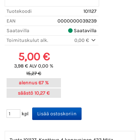
Tuotekoodi
101127
EAN
0000000039239
Saatavilla
Saatavilla
Toimituskulut alk.
0,00 €
5,00 €
3,98 € ALV 0,00 %
15,27 €
alennus
67 %
säästö
10,27 €
kpl
Tuote 101127. Koottava 4 kanavainen 433 MHz