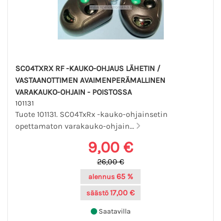
SC04TXRX RF -KAUKO-OHJAUS LÄHETIN /
VASTAANOTTIMEN AVAIMENPERÄMALLINEN
VARAKAUKO-OHJAIN - POISTOSSA
101131
Tuote 101131. SC04TxRx -kauko-ohjainsetin
opettamaton varakauko-ohjain...
9,00 €
26,00 €
65 %
alennus
17,00 €
säästö
Saatavilla