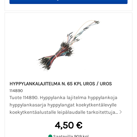
HYPPYLANKALAJITELMA N. 65 KPL UROS / UROS
114890
Tuote 114890. Hyppylanka lajitelma hyppylankoja
hyppylankasarja hyppylangat koekytkentälevylle
koekytkentäalustalle leipälaudalle tarkoitettuja...
4,50 €
Saatavilla 909 kpl