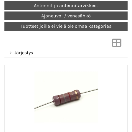
Antennit ja antennitarvikkeet
Ajoneuvo- / venesähkö
Tuotteet joilla ei vielä ole omaa kategoriaa
Järjestys