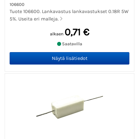
106600
Tuote 106600. Lankavastus lankavastukset 0.18R 5W
5%. Useita eri malleja.
0,71 €
alkaen
Saatavilla