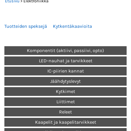
Etusivu
> Elektroniikka
Tuotteiden speksejä
Kytkentäkaavioita
Komponentit (aktiivi, passiivi, opto)
LED-nauhat ja tarvikkeet
IC-piirien kannat
Jäähdytyslevyt
Kytkimet
Liittimet
Releet
Kaapelit ja kaapelitarvikkeet