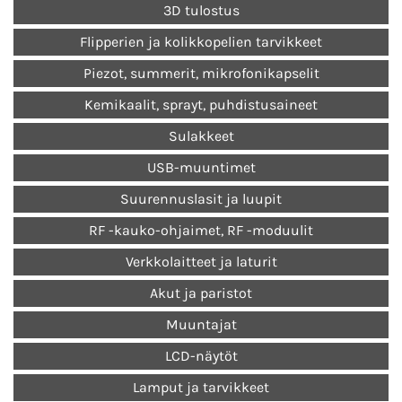
3D tulostus
Flipperien ja kolikkopelien tarvikkeet
Piezot, summerit, mikrofonikapselit
Kemikaalit, sprayt, puhdistusaineet
Sulakkeet
USB-muuntimet
Suurennuslasit ja luupit
RF -kauko-ohjaimet, RF -moduulit
Verkkolaitteet ja laturit
Akut ja paristot
Muuntajat
LCD-näytöt
Lamput ja tarvikkeet