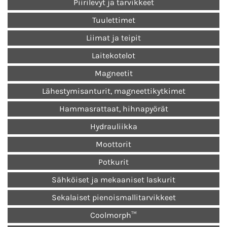
Piirilevyt ja tarvikkeet
Tuulettimet
Liimat ja teipit
Laitekotelot
Magneetit
Lähestymisanturit, magneettikytkimet
Hammasrattaat, hihnapyörät
Hydrauliikka
Moottorit
Potkurit
Sähköiset ja mekaaniset laskurit
Sekalaiset pienoismallitarvikkeet
Coolmorph™