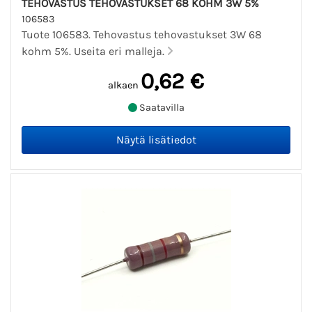
TEHOVASTUS TEHOVASTUKSET 68 KOHM 3W 5%
106583
Tuote 106583. Tehovastus tehovastukset 3W 68
kohm 5%. Useita eri malleja.
0,62 €
alkaen
Saatavilla