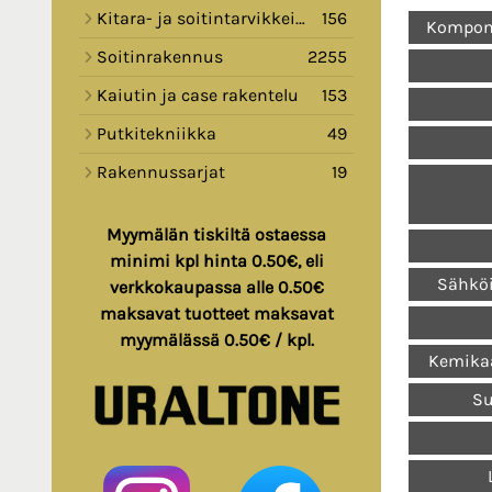
Kitara- ja soitintarvikkeita
156
Komponen
Soitinrakennus
2255
Kaiutin ja case rakentelu
153
Putkitekniikka
49
Rakennussarjat
19
Myymälän tiskiltä ostaessa
minimi kpl hinta 0.50€, eli
Sähköi
verkkokaupassa alle 0.50€
maksavat tuotteet maksavat
myymälässä 0.50€ / kpl.
Kemikaa
Su