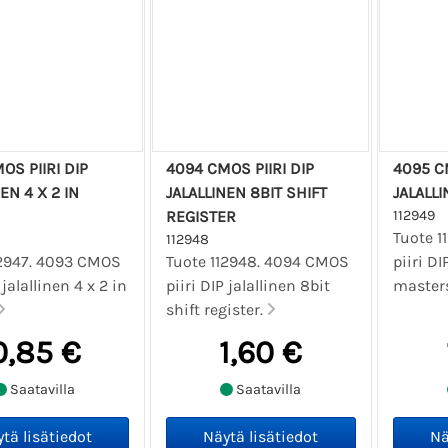
OS PIIRI DIP
4094 CMOS PIIRI DIP
4095 CM
EN 4 X 2 IN
JALALLINEN 8BIT SHIFT
JALALL
REGISTER
112949
Tuote 1
112948
12947. 4093 CMOS
Tuote 112948. 4094 CMOS
piiri DI
 jalallinen 4 x 2 in
piiri DIP jalallinen 8bit
master
shift register.
0,85 €
1,60 €
Saatavilla
Saatavilla