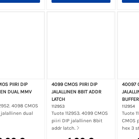
OS PIIRI DIP
4099 CMOS PIIRI DIP
40097 C
NEN DUAL MMV
JALALLINEN 8BIT ADDR
JALALLI
LATCH
BUFFER
12952. 4098 CMOS
112953
112954
 jalallinen dual
Tuote 112953. 4099 CMOS
Tuote 1
piiri DIP jalallinen 8bit
CMOS pi
addr latch.
hex 3 s