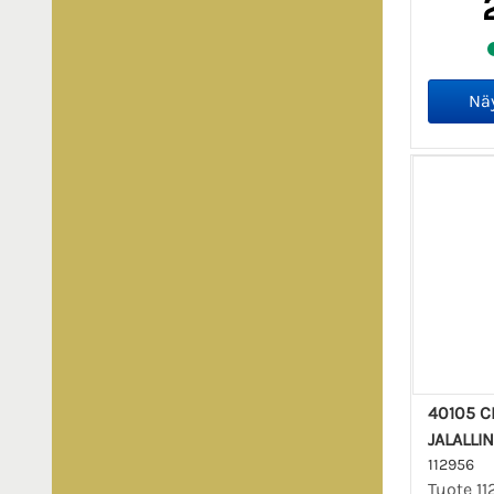
40105 C
JALALLI
112956
Tuote 1