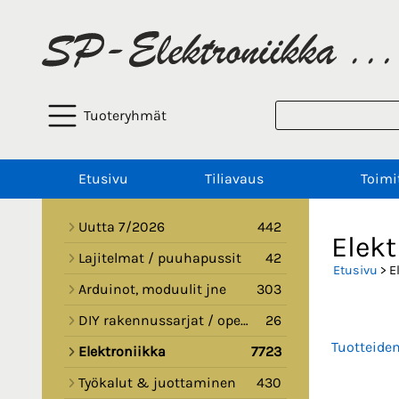
Tuoteryhmät
Etusivu
Tiliavaus
Toimi
Uutta 7/2026
442
Elekt
Lajitelmat / puuhapussit
42
Etusivu
> E
Arduinot, moduulit jne
303
DIY rakennussarjat / opetussarjat
26
Tuotteide
Elektroniikka
7723
Työkalut & juottaminen
430