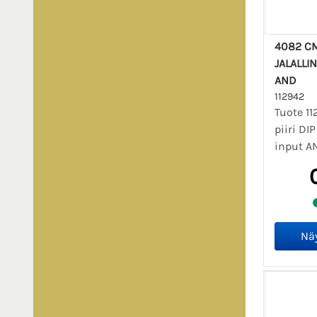
4082 CM
JALALLI
AND
112942
Tuote 1
piiri DIP
input A