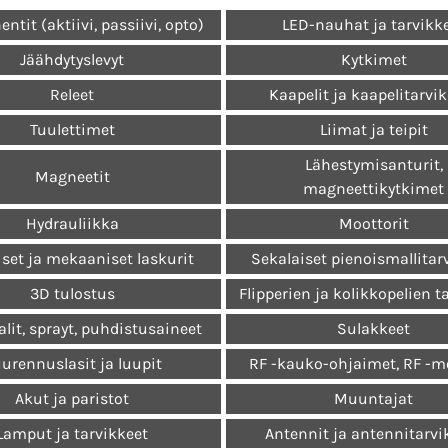
tit (aktiivi, passiivi, opto)
LED-nauhat ja tarvikk
Jäähdytyslevyt
Kytkimet
Releet
Kaapelit ja kaapelitarvi
Tuulettimet
Liimat ja teipit
Lähestymisanturit,
Magneetit
magneettikytkimet
Hydrauliikka
Moottorit
set ja mekaaniset laskurit
Sekalaiset pienoismallitar
3D tulostus
Flipperien ja kolikkopelien t
lit, sprayt, puhdistusaineet
Sulakkeet
urennuslasit ja luupit
RF -kauko-ohjaimet, RF -m
Akut ja paristot
Muuntajat
Lamput ja tarvikkeet
Antennit ja antennitarvi