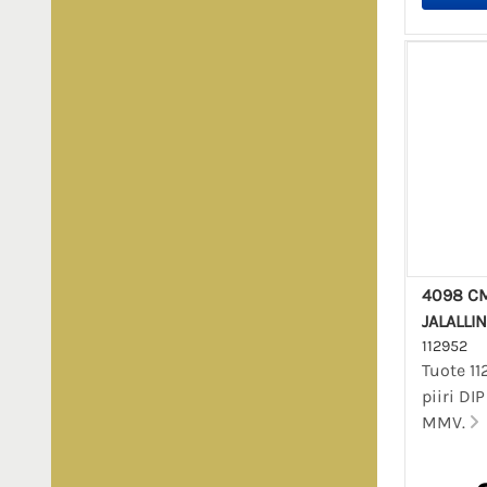
4098 CM
JALALLI
112952
Tuote 1
piiri DIP
MMV.