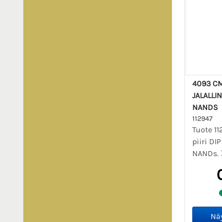
4093 CM
JALALLIN
NANDS
112947
Tuote 1
piiri DIP
NANDs.