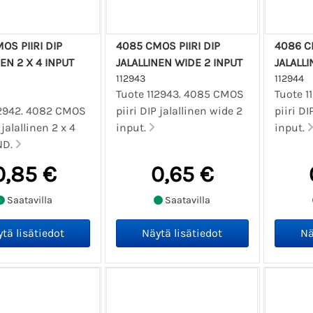
OS PIIRI DIP
4085 CMOS PIIRI DIP
4086 CM
NEN 2 X 4 INPUT
JALALLINEN WIDE 2 INPUT
JALALLI
112943
112944
Tuote 112943. 4085 CMOS
Tuote 
12942. 4082 CMOS
piiri DIP jalallinen wide 2
piiri DI
 jalallinen 2 x 4
input.
input.
ND.
0,85 €
0,65 €
Saatavilla
Saatavilla