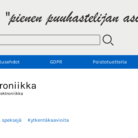
tusehdot
GDPR
Poistotuotteita
roniikka
lektroniikka
n speksejä
Kytkentäkaavioita