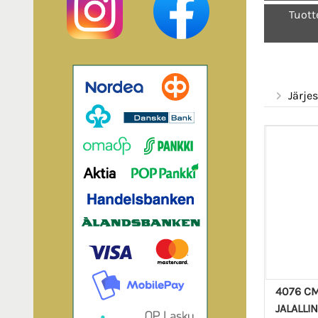
Tuott
Järjes
4076 CM
JALALLI