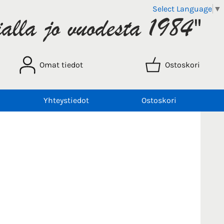
Select Language
▼
Omat tiedot
Ostoskori
Yhteystiedot
Ostoskori