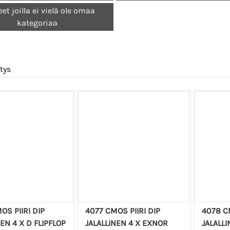
eet joilla ei vielä ole omaa
kategoriaa
tys
OS PIIRI DIP
4077 CMOS PIIRI DIP
4078 CM
NEN 4 X D FLIPFLOP
JALALLINEN 4 X EXNOR
JALALL