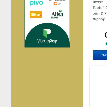
112937
Tuote 1
piiri DIP
flipflop.