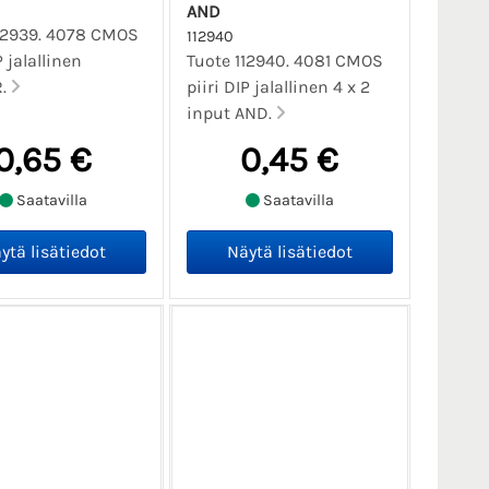
AND
12939. 4078 CMOS
112940
P jalallinen
Tuote 112940. 4081 CMOS
R.
piiri DIP jalallinen 4 x 2
input AND.
0,65 €
0,45 €
Saatavilla
Saatavilla