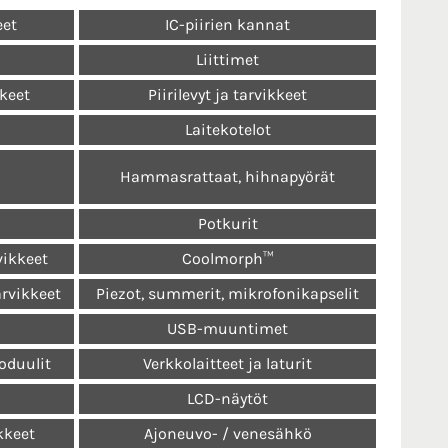
eet
IC-piirien kannat
Liittimet
kkeet
Piirilevyt ja tarvikkeet
Laitekotelot
Hammasrattaat, hihnapyörät
Potkurit
vikkeet
Coolmorph™
arvikkeet
Piezot, summerit, mikrofonikapselit
USB-muuntimet
oduulit
Verkkolaitteet ja laturit
LCD-näytöt
kkeet
Ajoneuvo- / venesähkö