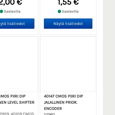
2,00 €
1,55 €
Saatavilla
Saatavilla
MOS PIIRI DIP
40147 CMOS PIIRI DIP
NEN LEVEL SHIFTER
JALALLINEN PRIOR.
ENCODER
12959. 40109 CMOS
112960