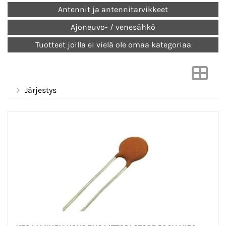
Antennit ja antennitarvikkeet
Ajoneuvo- / venesähkö
Tuotteet joilla ei vielä ole omaa kategoriaa
Järjestys