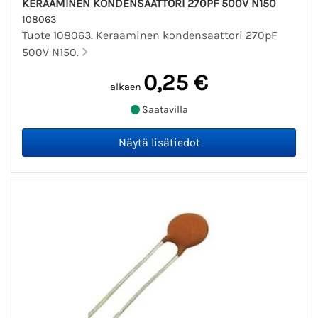
KERAAMINEN KONDENSAATTORI 270PF 500V N150
108063
Tuote 108063. Keraaminen kondensaattori 270pF
500V N150.
0,25 €
alkaen
Saatavilla