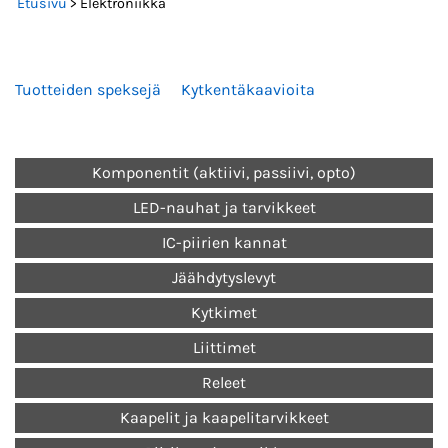
Etusivu
> Elektroniikka
Tuotteiden speksejä
Kytkentäkaavioita
Komponentit (aktiivi, passiivi, opto)
LED-nauhat ja tarvikkeet
IC-piirien kannat
Jäähdytyslevyt
Kytkimet
Liittimet
Releet
Kaapelit ja kaapelitarvikkeet