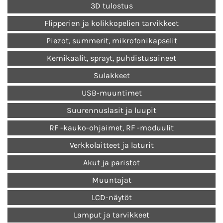
3D tulostus
Flipperien ja kolikkopelien tarvikkeet
Piezot, summerit, mikrofonikapselit
Kemikaalit, sprayt, puhdistusaineet
Sulakkeet
USB-muuntimet
Suurennuslasit ja luupit
RF -kauko-ohjaimet, RF -moduulit
Verkkolaitteet ja laturit
Akut ja paristot
Muuntajat
LCD-näytöt
Lamput ja tarvikkeet