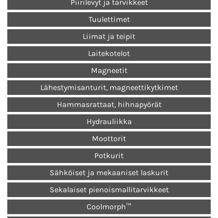
Piirilevyt ja tarvikkeet
Tuulettimet
Liimat ja teipit
Laitekotelot
Magneetit
Lähestymisanturit, magneettikytkimet
Hammasrattaat, hihnapyörät
Hydrauliikka
Moottorit
Potkurit
Sähköiset ja mekaaniset laskurit
Sekalaiset pienoismallitarvikkeet
Coolmorph™