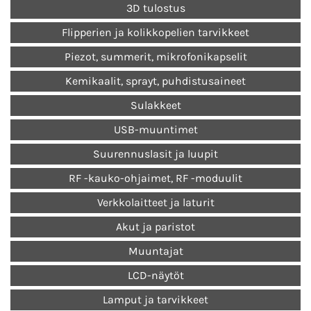
3D tulostus
Flipperien ja kolikkopelien tarvikkeet
Piezot, summerit, mikrofonikapselit
Kemikaalit, sprayt, puhdistusaineet
Sulakkeet
USB-muuntimet
Suurennuslasit ja luupit
RF -kauko-ohjaimet, RF -moduulit
Verkkolaitteet ja laturit
Akut ja paristot
Muuntajat
LCD-näytöt
Lamput ja tarvikkeet