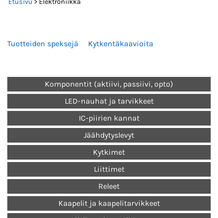
Etusivu
> Elektroniikka
Tuotteiden speksejä
Kytkentäkaavioita
Komponentit (aktiivi, passiivi, opto)
LED-nauhat ja tarvikkeet
IC-piirien kannat
Jäähdytyslevyt
Kytkimet
Liittimet
Releet
Kaapelit ja kaapelitarvikkeet