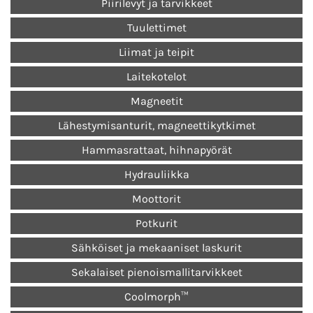
Piirilevyt ja tarvikkeet
Tuulettimet
Liimat ja teipit
Laitekotelot
Magneetit
Lähestymisanturit, magneettikytkimet
Hammasrattaat, hihnapyörät
Hydrauliikka
Moottorit
Potkurit
Sähköiset ja mekaaniset laskurit
Sekalaiset pienoismallitarvikkeet
Coolmorph™