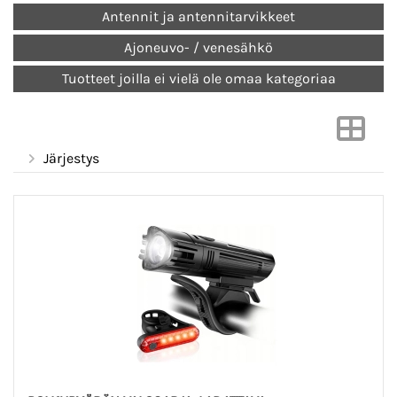
Antennit ja antennitarvikkeet
Ajoneuvo- / venesähkö
Tuotteet joilla ei vielä ole omaa kategoriaa
Järjestys