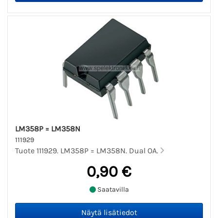
LM358P = LM358N
111929
Tuote 111929. LM358P = LM358N. Dual OA.
0,90 €
Saatavilla