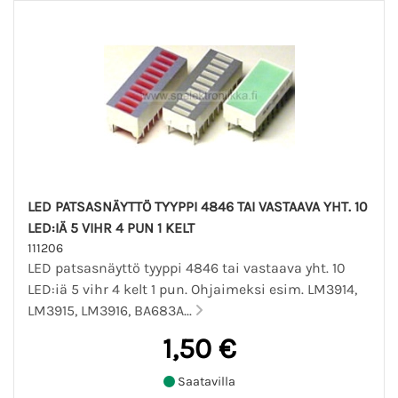
LED PATSASNÄYTTÖ TYYPPI 4846 TAI VASTAAVA YHT. 10
LED:IÄ 5 VIHR 4 PUN 1 KELT
111206
LED patsasnäyttö tyyppi 4846 tai vastaava yht. 10
LED:iä 5 vihr 4 kelt 1 pun. Ohjaimeksi esim. LM3914,
LM3915, LM3916, BA683A...
1,50 €
Saatavilla