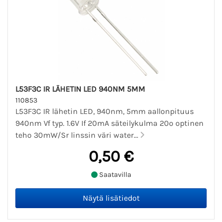
L53F3C IR LÄHETIN LED 940NM 5MM
110853
L53F3C IR lähetin LED, 940nm, 5mm aallonpituus
940nm Vf typ. 1.6V If 20mA säteilykulma 20º optinen
teho 30mW/Sr linssin väri water...
0,50 €
Saatavilla