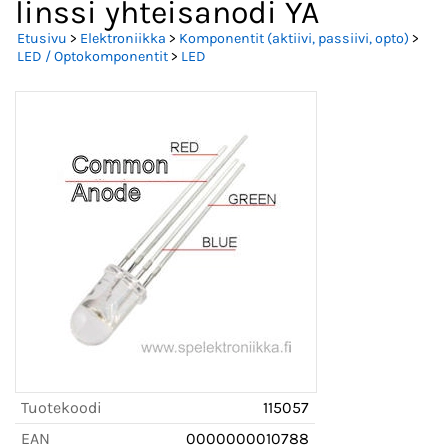
linssi yhteisanodi YA
Etusivu
>
Elektroniikka
>
Komponentit (aktiivi, passiivi, opto)
>
LED / Optokomponentit
>
LED
Tuotekoodi
115057
EAN
0000000010788