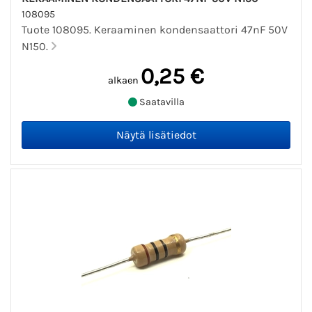
108095
Tuote 108095. Keraaminen kondensaattori 47nF 50V
N150.
0,25 €
alkaen
Saatavilla