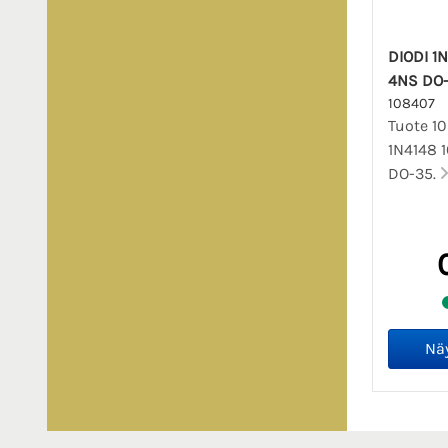
DIODI 1
4NS DO
108407
Tuote 10
1N4148 
DO-35.