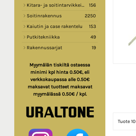
Kitara- ja soitintarvikkeita
156
Soitinrakennus
2250
Kaiutin ja case rakentelu
153
Putkitekniikka
49
Rakennussarjat
19
Myymälän tiskiltä ostaessa
minimi kpl hinta 0.50€, eli
verkkokaupassa alle 0.50€
maksavat tuotteet maksavat
myymälässä 0.50€ / kpl.
Tuote 1