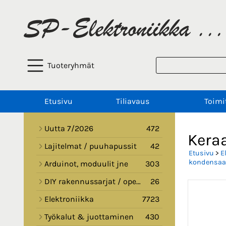
Tuoteryhmät
Etusivu
Tiliavaus
Toimi
Uutta 7/2026
472
Kera
Lajitelmat / puuhapussit
42
Etusivu
>
E
kondensaat
Arduinot, moduulit jne
303
DIY rakennussarjat / opetussarjat
26
Elektroniikka
7723
Työkalut & juottaminen
430