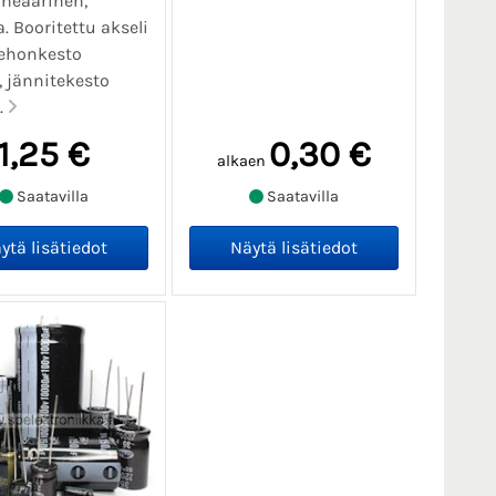
neaarinen,
a. Booritettu akseli
ehonkesto
 jännitekesto
.
1,25 €
0,30 €
alkaen
Saatavilla
Saatavilla