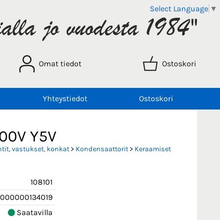
Select Language
▼
Omat tiedot
Ostoskori
Yhteystiedot
Ostoskori
100V Y5V
it, vastukset, konkat
>
Kondensaattorit
>
Keraamiset
108101
000000134019
Saatavilla