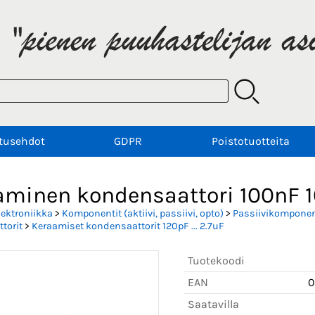
tusehdot
GDPR
Poistotuotteita
aminen kondensaattori 100nF 
lektroniikka
>
Komponentit (aktiivi, passiivi, opto)
>
Passiivikomponent
torit
>
Keraamiset kondensaattorit 120pF ... 2.7uF
Tuotekoodi
EAN
0
Saatavilla