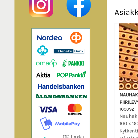
Asiakk
NAUHAK
PIIRILE
109092
Nauhaku
100 x 16
Kytkentä