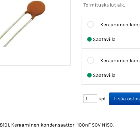
Toimituskulut alk.
Keraaminen kond
Saatavilla
Keraaminen kond
Saatavilla
kpl
08101. Keraaminen kondensaattori 100nF 50V N150.