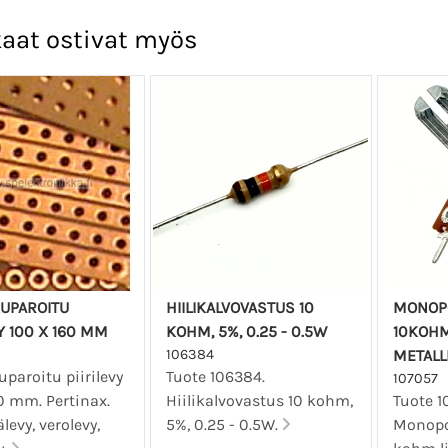
aat ostivat myös
UPAROITU
HIILIKALVOVASTUS 10
MONOP
VY 100 X 160 MM
KOHM, 5%, 0.25 - 0.5W
10KOHM
106384
METALL
paroitu piirilevy
Tuote 106384.
107057
0 mm. Pertinax.
Hiilikalvovastus 10 kohm,
Tuote 1
levy, verolevy,
5%, 0.25 - 0.5W.
Monopo