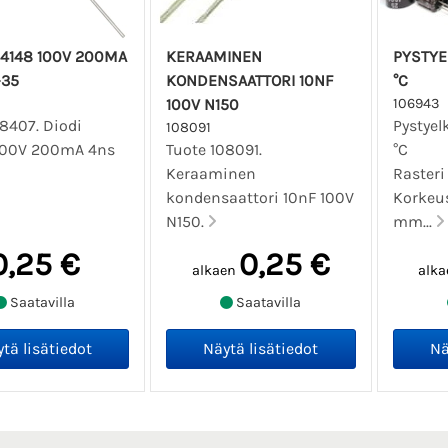
N4148 100V 200MA
KERAAMINEN
PYSTYE
-35
KONDENSAATTORI 10NF
°C
100V N150
106943
8407. Diodi
Pystyel
108091
100V 200mA 4ns
Tuote 108091.
°C
Keraaminen
Raster
kondensaattori 10nF 100V
Korkeus
N150.
mm...
0,25 €
0,25 €
alkaen
alka
Saatavilla
Saatavilla