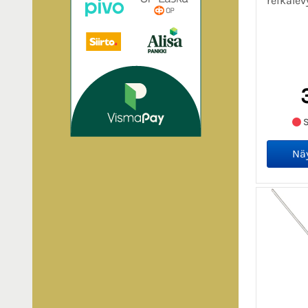
reikälev
S