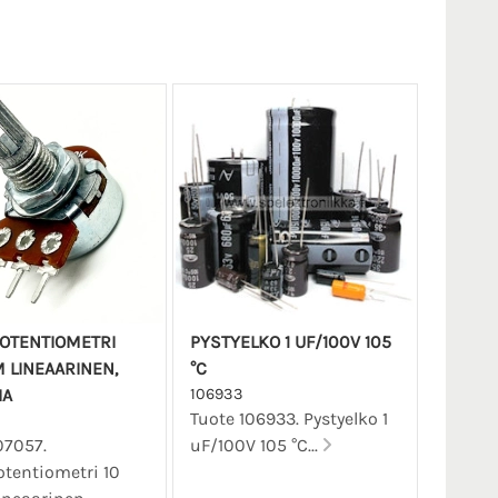
OTENTIOMETRI
PYSTYELKO 1 UF/100V 105
 LINEAARINEN,
°C
IA
106933
Tuote 106933. Pystyelko 1
07057.
uF/100V 105 °C...
tentiometri 10