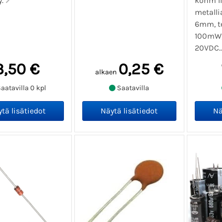
y.
kohm li
metalli
6mm, t
100mW,
20VDC..
3,50 €
0,25 €
alkaen
aatavilla 0 kpl
Saatavilla