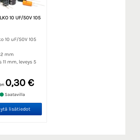
LKO 10 UF/50V 105
ko 10 uF/50V 105
i 2 mm
 11 mm, leveys 5
0,30 €
en
Saatavilla