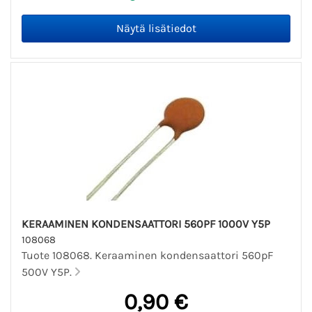
KERAAMINEN KONDENSAATTORI 560PF 1000V Y5P
108068
Tuote 108068. Keraaminen kondensaattori 560pF
500V Y5P.
0,90 €