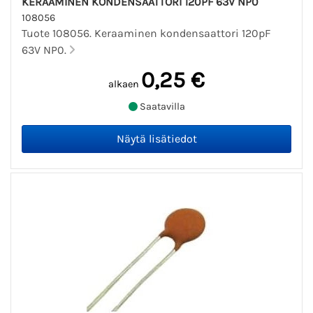
KERAAMINEN KONDENSAATTORI 120PF 63V NP0
108056
Tuote 108056. Keraaminen kondensaattori 120pF
63V NP0.
0,25 €
alkaen
Saatavilla