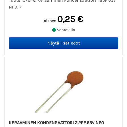
Tuote 107946. Keraaminen kondensaattori 1.8pF 63V
NP0.
0,25 €
alkaen
Saatavilla
KERAAMINEN KONDENSAATTORI 2.2PF 63V NP0