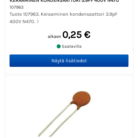
KERAAMINEN KONDENSAATTORI 3.9PF 400V N470
107963
Tuote 107963. Keraaminen kondensaattori 3.9pF
400V N470.
0,25 €
alkaen
Saatavilla