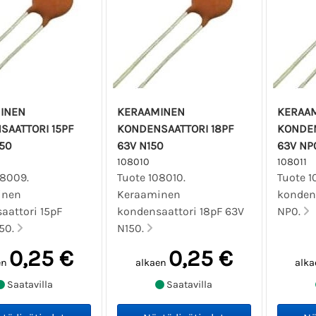
INEN
KERAAMINEN
KERAA
SAATTORI 15PF
KONDENSAATTORI 18PF
KONDEN
50
63V N150
63V NP
108010
108011
08009.
Tuote 108010.
Tuote 1
inen
Keraaminen
kondens
aattori 15pF
kondensaattori 18pF 63V
NP0.
50.
N150.
0,25 €
0,25 €
en
alkaen
alka
Saatavilla
Saatavilla