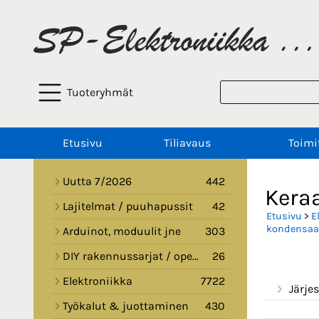
Tuoteryhmät
Etusivu
Tiliavaus
Toimi
Uutta 7/2026
442
Keraa
Lajitelmat / puuhapussit
42
Etusivu
>
E
kondensaat
Arduinot, moduulit jne
303
DIY rakennussarjat / opetussarjat
26
Elektroniikka
7722
Järjes
Työkalut & juottaminen
430