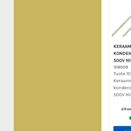
KERAAM
KONDEN
500V N1
108009
Tuote 1
Keraam
kondens
500V N1
alka