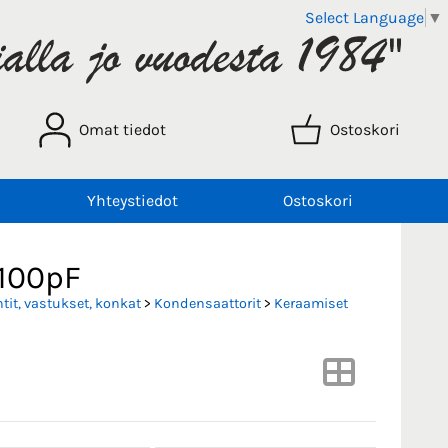
Select Language
▼
Omat tiedot
Ostoskori
Yhteystiedot
Ostoskori
 100pF
it, vastukset, konkat
>
Kondensaattorit
>
Keraamiset