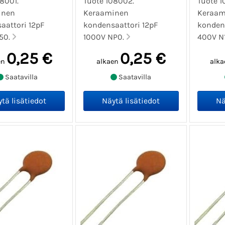
8001.
Tuote 108002.
Tuote 1
inen
Keraaminen
Keraam
aattori 12pF
kondensaattori 12pF
kondens
50.
1000V NP0.
400V N
0,25 €
0,25 €
en
alkaen
alka
Saatavilla
Saatavilla