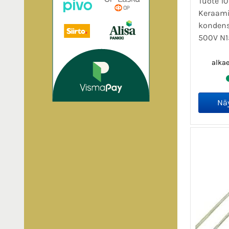
Tuote 10
Keraam
kondens
500V N1
alka