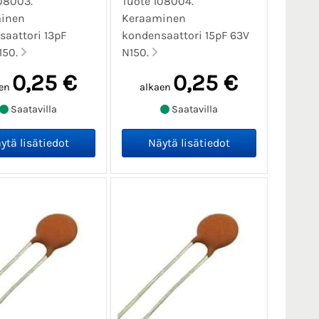
08003.
Tuote 108004.
inen
Keraaminen
aattori 13pF
kondensaattori 15pF 63V
150.
N150.
0,25 €
0,25 €
en
alkaen
Saatavilla
Saatavilla