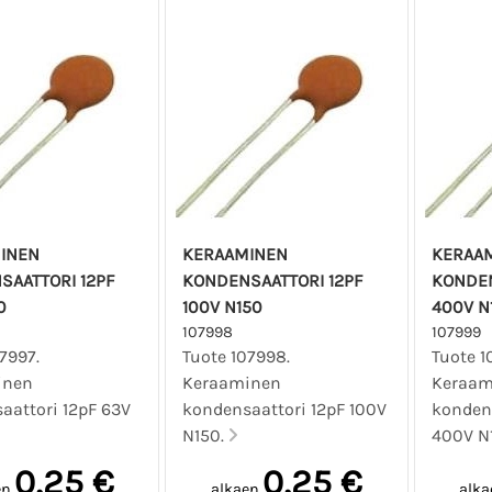
INEN
KERAAMINEN
KERAA
SAATTORI 12PF
KONDENSAATTORI 12PF
KONDEN
0
100V N150
400V N
107998
107999
7997.
Tuote 107998.
Tuote 1
inen
Keraaminen
Keraam
aattori 12pF 63V
kondensaattori 12pF 100V
kondens
N150.
400V N
0,25 €
0,25 €
en
alkaen
alka