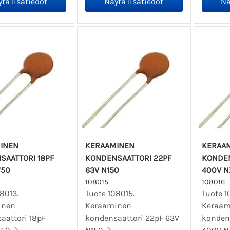
INEN
KERAAMINEN
KERAA
SAATTORI 18PF
KONDENSAATTORI 22PF
KONDEN
750
63V N150
400V N
108015
108016
8013.
Tuote 108015.
Tuote 1
inen
Keraaminen
Keraam
aattori 18pF
kondensaattori 22pF 63V
konden