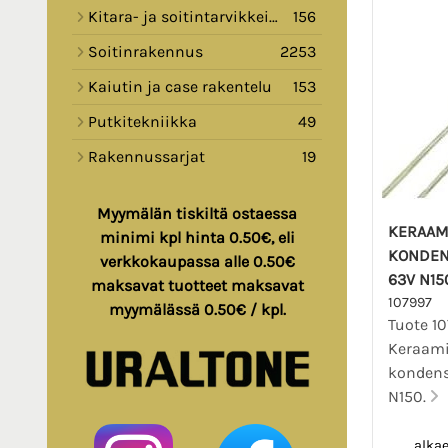
Kitara- ja soitintarvikkeita
156
Soitinrakennus
2253
Kaiutin ja case rakentelu
153
Putkitekniikka
49
Rakennussarjat
19
Myymälän tiskiltä ostaessa
KERAAM
minimi kpl hinta 0.50€, eli
KONDEN
verkkokaupassa alle 0.50€
63V N15
maksavat tuotteet maksavat
107997
myymälässä 0.50€ / kpl.
Tuote 10
Keraam
kondens
N150.
alka