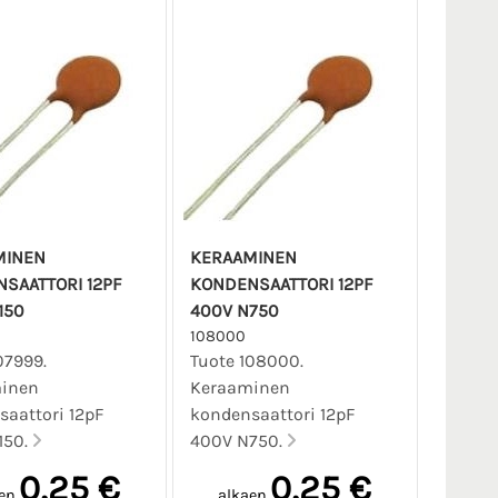
MINEN
KERAAMINEN
SAATTORI 12PF
KONDENSAATTORI 12PF
150
400V N750
108000
07999.
Tuote 108000.
inen
Keraaminen
aattori 12pF
kondensaattori 12pF
150.
400V N750.
0,25 €
0,25 €
en
alkaen