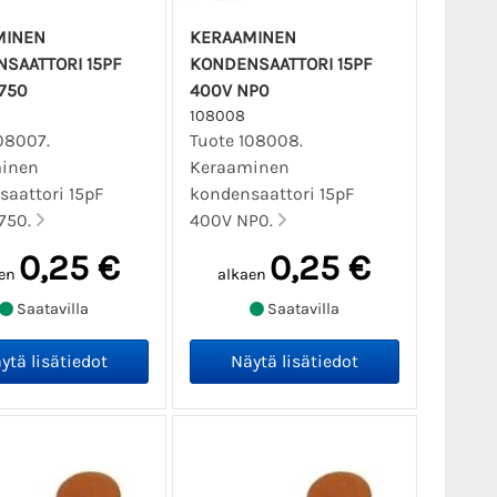
MINEN
KERAAMINEN
SAATTORI 15PF
KONDENSAATTORI 15PF
750
400V NP0
108008
08007.
Tuote 108008.
inen
Keraaminen
aattori 15pF
kondensaattori 15pF
750.
400V NP0.
0,25 €
0,25 €
en
alkaen
Saatavilla
Saatavilla