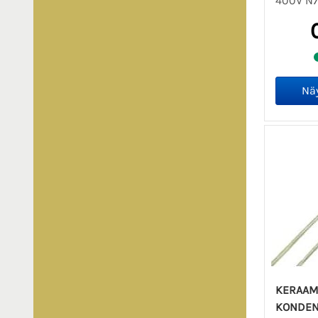
400V N
KERAAM
KONDENSA