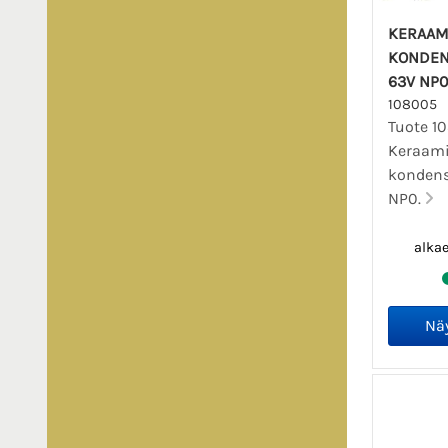
KERAAM
KONDEN
63V NP
108005
Tuote 1
Keraam
kondens
NP0.
alka