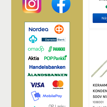
KERAAM
KONDEN
500V N1
108001