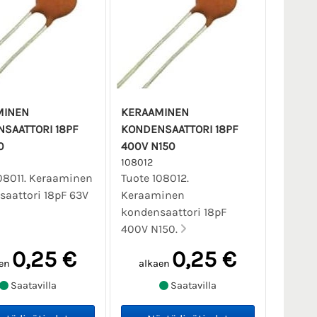
MINEN
KERAAMINEN
SAATTORI 18PF
KONDENSAATTORI 18PF
0
400V N150
108012
08011. Keraaminen
Tuote 108012.
aattori 18pF 63V
Keraaminen
kondensaattori 18pF
400V N150.
0,25 €
0,25 €
en
alkaen
Saatavilla
Saatavilla