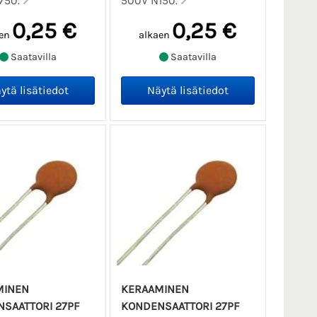
750.
500V N150.
0,25 €
0,25 €
en
alkaen
Saatavilla
Saatavilla
MINEN
KERAAMINEN
SAATTORI 27PF
KONDENSAATTORI 27PF