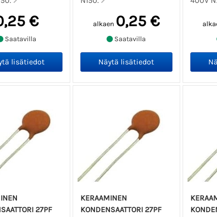
750.
N150.
400V N
0,25 €
0,25 €
alkaen
alka
Saatavilla
Saatavilla
INEN
KERAAMINEN
KERAA
ATTORI 27PF
KONDENSAATTORI 27PF
KONDEN