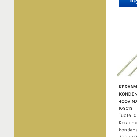
KERAAM
KONDEN
400V N
108013
Tuote 10
Keraam
kondens