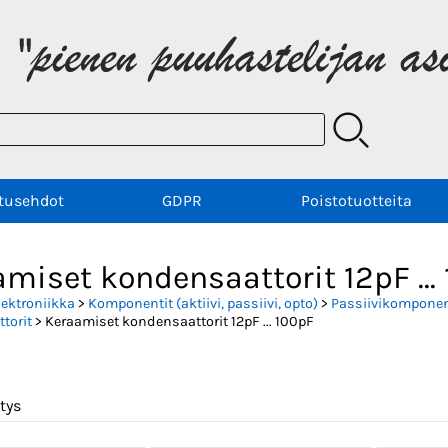
tusehdot
GDPR
Poistotuotteita
miset kondensaattorit 12pF ...
lektroniikka
>
Komponentit (aktiivi, passiivi, opto)
>
Passiivikomponent
torit
> Keraamiset kondensaattorit 12pF ... 100pF
tys