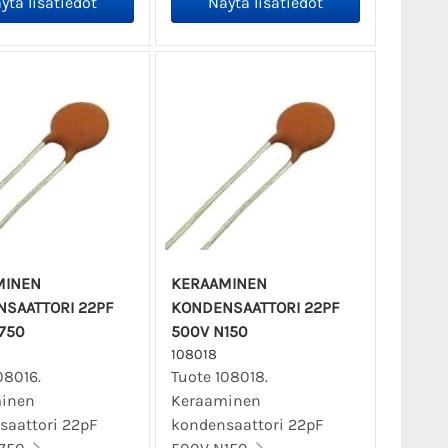
MINEN
KERAAMINEN
SAATTORI 22PF
KONDENSAATTORI 22PF
750
500V N150
108018
08016.
Tuote 108018.
inen
Keraaminen
saattori 22pF
kondensaattori 22pF