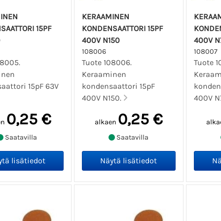
INEN
KERAAMINEN
KERAA
SAATTORI 15PF
KONDENSAATTORI 15PF
KONDEN
0
400V N150
400V N
108006
108007
08005.
Tuote 108006.
Tuote 1
inen
Keraaminen
Keraam
aattori 15pF 63V
kondensaattori 15pF
kondens
400V N150.
400V N
0,25 €
0,25 €
en
alkaen
alka
Saatavilla
Saatavilla