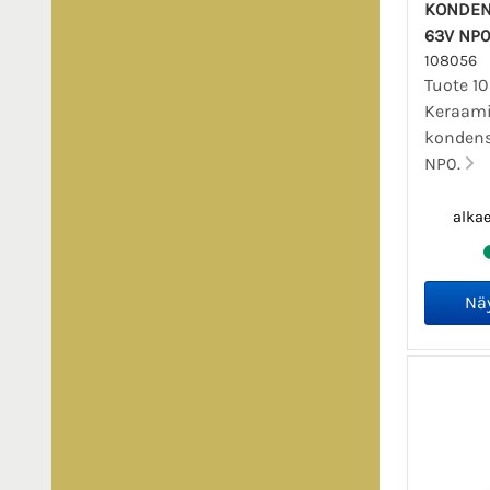
KONDEN
63V NP
108056
Tuote 1
Keraam
kondens
NP0.
alka