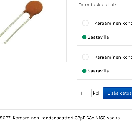
Toimituskulut alk.
Keraaminen kond
Saatavilla
Keraaminen kond
Saatavilla
kpl
08027. Keraaminen kondensaattori 33pF 63V N150 vaaka