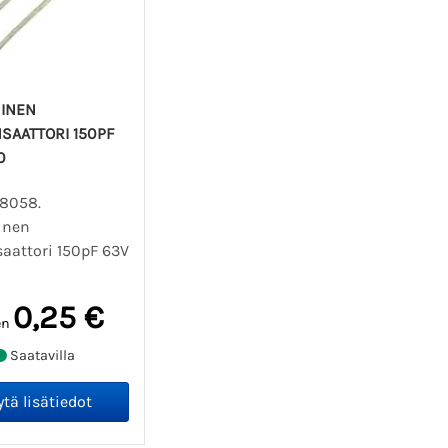
INEN
SAATTORI 150PF
0
08058.
inen
aattori 150pF 63V
0,25 €
en
Saatavilla