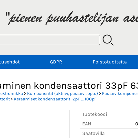
tusehdot
GDPR
Poistotuotteita
aminen kondensaattori 33pF 6
lektroniikka
>
Komponentit (aktiivi, passiivi, opto)
>
Passiivikomponent
torit
>
Keraamiset kondensaattorit 12pF ... 100pF
Tuotekoodi
EAN
0
Saatavilla