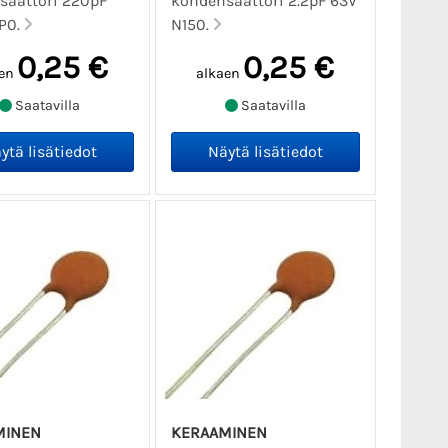
saattori 220pF
kondensaattori 2.2pF 63V
P0.
N150.
0,25 €
0,25 €
en
alkaen
Saatavilla
Saatavilla
MINEN
KERAAMINEN