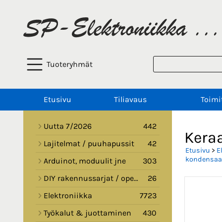
Tuoteryhmät
Etusivu
Tiliavaus
Toimi
Uutta 7/2026
442
Kera
Lajitelmat / puuhapussit
42
Etusivu
>
E
kondensaat
Arduinot, moduulit jne
303
DIY rakennussarjat / opetussarjat
26
Elektroniikka
7723
Työkalut & juottaminen
430