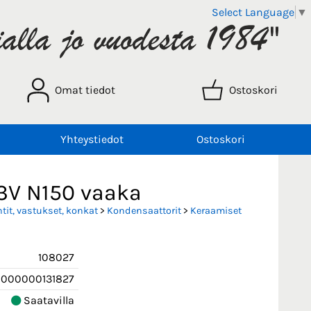
Select Language
▼
Omat tiedot
Ostoskori
Yhteystiedot
Ostoskori
3V N150 vaaka
it, vastukset, konkat
>
Kondensaattorit
>
Keraamiset
108027
000000131827
Saatavilla