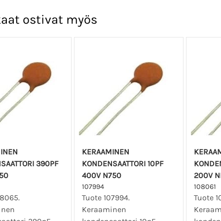
aat ostivat myös
INEN
KERAAMINEN
KERAA
SAATTORI 390PF
KONDENSAATTORI 10PF
KONDEN
50
400V N750
200V N
107994
108061
08065.
Tuote 107994.
Tuote 1
inen
Keraaminen
Keraam