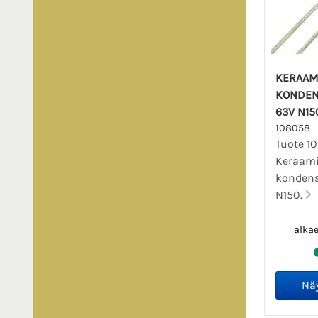
KERAAM
KONDEN
63V N15
108058
Tuote 1
Keraam
kondens
N150.
alka