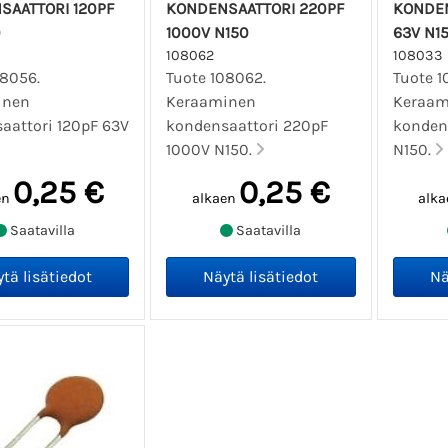
SAATTORI 120PF
KONDENSAATTORI 220PF
KONDEN
0
1000V N150
63V N1
108062
108033
08056.
Tuote 108062.
Tuote 1
inen
Keraaminen
Keraam
aattori 120pF 63V
kondensaattori 220pF
konden
1000V N150.
N150.
0,25 €
0,25 €
en
alkaen
alka
Saatavilla
Saatavilla