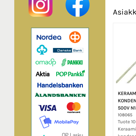
Asiakk
KERAAM
KONDEN
500V N1
108065
Tuote 1
Keraam