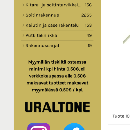
Kitara- ja soitintarvikkeita
156
Soitinrakennus
2255
Kaiutin ja case rakentelu
153
Putkitekniikka
49
Rakennussarjat
19
Myymälän tiskiltä ostaessa
minimi kpl hinta 0.50€, eli
verkkokaupassa alle 0.50€
maksavat tuotteet maksavat
myymälässä 0.50€ / kpl.
Tuote 1