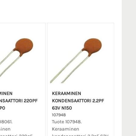
MINEN
KERAAMINEN
SAATTORI 220PF
KONDENSAATTORI 2.2PF
P0
63V N150
107948
08061.
Tuote 107948.
inen
Keraaminen