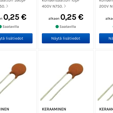
aattori 390pF
kondensaattori 10pF
konden
50.
400V N750.
200V N
0,25 €
0,25 €
en
alkaen
alka
Saatavilla
Saatavilla
INEN
KERAAMINEN
KERAA