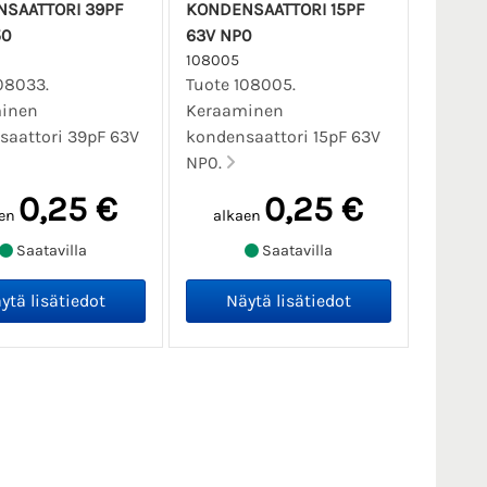
SAATTORI 39PF
KONDENSAATTORI 15PF
50
63V NP0
108005
08033.
Tuote 108005.
inen
Keraaminen
saattori 39pF 63V
kondensaattori 15pF 63V
NP0.
0,25 €
0,25 €
en
alkaen
Saatavilla
Saatavilla