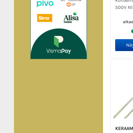
kondens
500V N1
alka
KERAAM