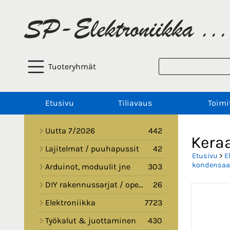
Tuoteryhmät
Etusivu
Tiliavaus
Toimi
Uutta 7/2026
442
Kera
Lajitelmat / puuhapussit
42
Etusivu
>
E
kondensaat
Arduinot, moduulit jne
303
DIY rakennussarjat / opetussarjat
26
Elektroniikka
7723
Työkalut & juottaminen
430