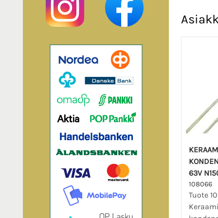
Asiakk
KERAAM
KONDEN
63V N15
108066
Tuote 1
Keraam