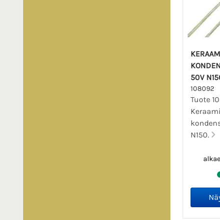
KERAAM
KONDEN
50V N15
108092
Tuote 1
Keraam
kondens
N150.
alka