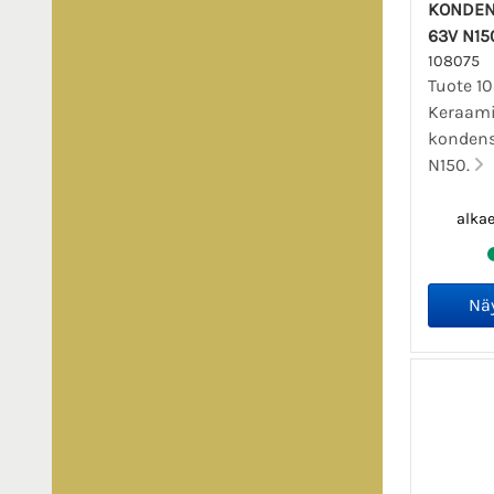
KONDENS
63V N15
108075
Tuote 1
Keraam
kondens
N150.
alka