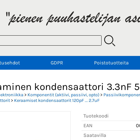
tusehdot
GDPR
Poistotuotteita
aminen kondensaattori 3.3nF 
lektroniikka
>
Komponentit (aktiivi, passiivi, opto)
>
Passiivikomponent
torit
>
Keraamiset kondensaattorit 120pF ... 2.7uF
Tuotekoodi
EAN
0
Saatavilla