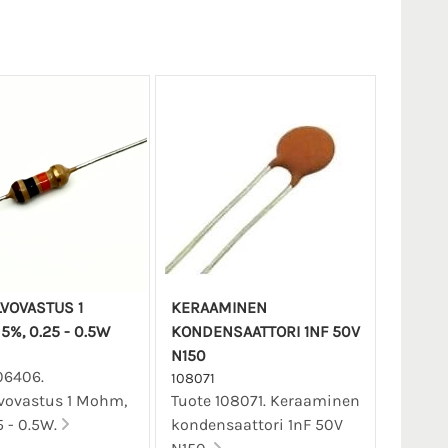
LVOVASTUS 1
KERAAMINEN
%, 0.25 - 0.5W
KONDENSAATTORI 1NF 50V
N150
06406.
108071
lvovastus 1 Mohm,
Tuote 108071. Keraaminen
5 - 0.5W.
kondensaattori 1nF 50V