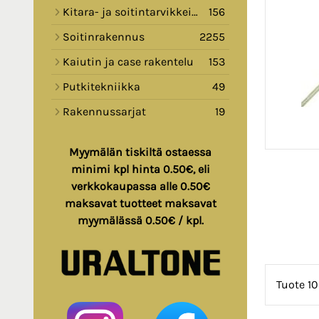
Kitara- ja soitintarvikkeita
156
Soitinrakennus
2255
Kaiutin ja case rakentelu
153
Putkitekniikka
49
Rakennussarjat
19
Myymälän tiskiltä ostaessa
minimi kpl hinta 0.50€, eli
verkkokaupassa alle 0.50€
maksavat tuotteet maksavat
myymälässä 0.50€ / kpl.
Tuote 1