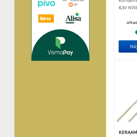
kondens
63V N15
alka
KERAAM