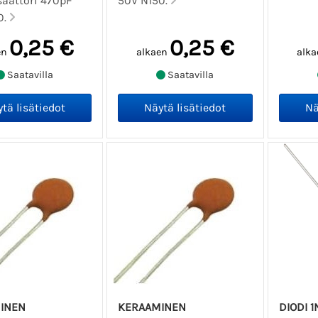
aattori 470pF
50V N150.
0.
0,25 €
0,25 €
en
alkaen
alka
Saatavilla
Saatavilla
INEN
KERAAMINEN
DIODI 