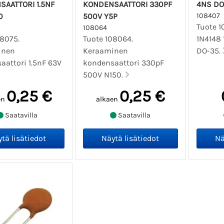
AATTORI 1.5NF
KONDENSAATTORI 330PF
4NS DO
0
500V Y5P
108407
Tuote 1
108064
08075.
Tuote 108064.
1N4148
inen
Keraaminen
DO-35.
aattori 1.5nF 63V
kondensaattori 330pF
500V N150.
0,25 €
0,25 €
en
alkaen
Saatavilla
Saatavilla