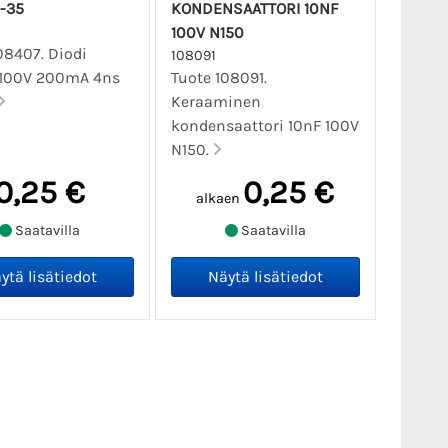
-35
KONDENSAATTORI 10NF
100V N150
08407. Diodi
108091
 100V 200mA 4ns
Tuote 108091.
Keraaminen
kondensaattori 10nF 100V
N150.
0,25 €
0,25 €
alkaen
Saatavilla
Saatavilla