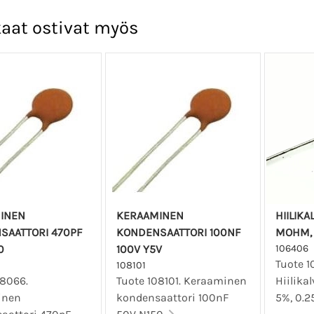
aat ostivat myös
INEN
KERAAMINEN
HIILIKA
SAATTORI 470PF
KONDENSAATTORI 100NF
MOHM, 5
0
100V Y5V
106406
Tuote 1
108101
08066.
Tuote 108101. Keraaminen
Hiilika
inen
kondensaattori 100nF
5%, 0.2