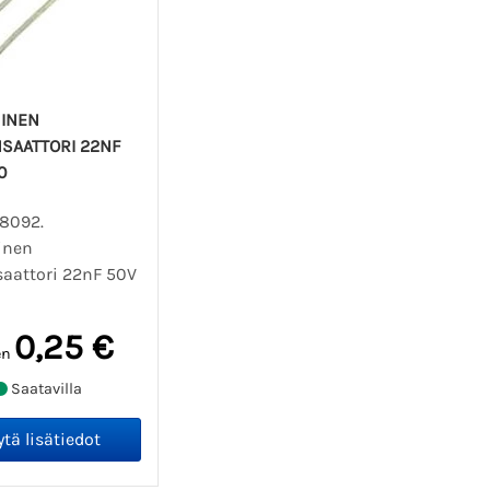
INEN
SAATTORI 22NF
0
08092.
inen
aattori 22nF 50V
0,25 €
en
Saatavilla