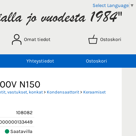
Select Language
▼
Omat tiedot
Ostoskori
Yhteystiedot
Ostoskori
500V N150
it, vastukset, konkat
>
Kondensaattorit
>
Keraamiset
108082
000000133449
Saatavilla