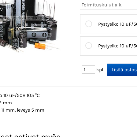
Toimituskulut alk.
Pystyelko 10 uF/5
Pystyelko 10 uF/5
kpl
o 10 uF/50V 105 °C
 2 mm
 11 mm, leveys 5 mm
aat ostivat myös