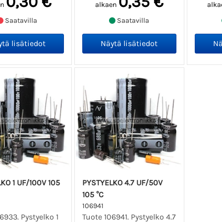
0,30 €
0,35 €
en
alkaen
alka
Saatavilla
Saatavilla
KO 1 UF/100V 105
PYSTYELKO 4.7 UF/50V
105 °C
106941
6933. Pystyelko 1
Tuote 106941. Pystyelko 4.7