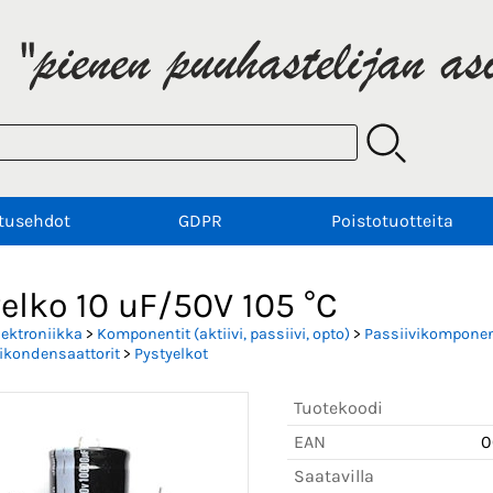
tusehdot
GDPR
Poistotuotteita
elko 10 uF/50V 105 °C
lektroniikka
>
Komponentit (aktiivi, passiivi, opto)
>
Passiivikomponent
tikondensaattorit
>
Pystyelkot
Tuotekoodi
EAN
0
Saatavilla