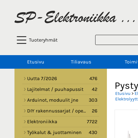
Tuoteryhmät
Etusivu
Tiliavaus
Toimi
Uutta 7/2026
476
Pysty
Lajitelmat / puuhapussit
42
Etusivu
>
E
Elektrolyyt
Arduinot, moduulit jne
303
DIY rakennussarjat / opetussarjat
26
Elektroniikka
7722
Työkalut & juottaminen
430