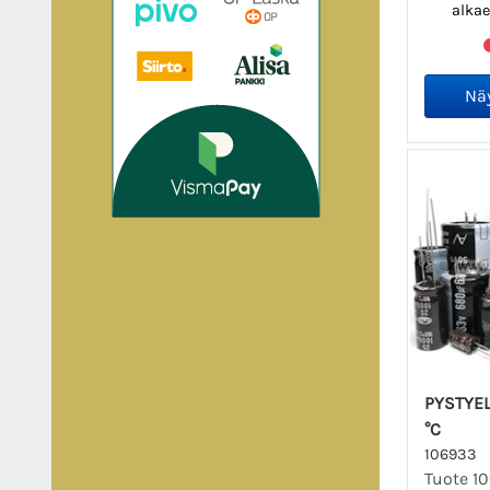
alka
PYSTYEL
°C
106933
Tuote 10