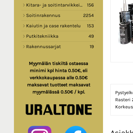
Kitara- ja soitintarvikkeita
156
Soitinrakennus
2254
Kaiutin ja case rakentelu
153
Putkitekniikka
49
Rakennussarjat
19
Myymälän tiskiltä ostaessa
minimi kpl hinta 0.50€, eli
verkkokaupassa alle 0.50€
maksavat tuotteet maksavat
myymälässä 0.50€ / kpl.
Pystyelk
Rasteri
Korkeus
Asiakk