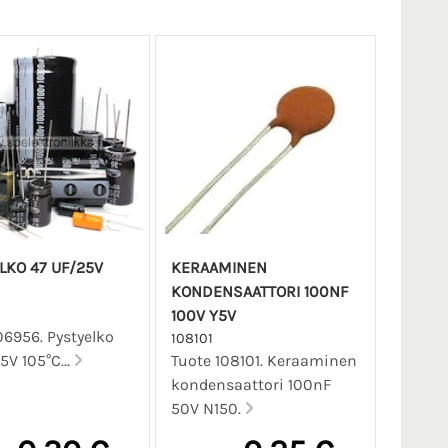
LKO 47 UF/25V
KERAAMINEN
KONDENSAATTORI 100NF
100V Y5V
06956. Pystyelko
108101
5V 105°C...
Tuote 108101. Keraaminen
kondensaattori 100nF
50V N150.