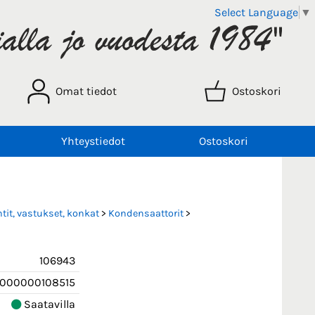
Select Language
▼
Omat tiedot
Ostoskori
Yhteystiedot
Ostoskori
it, vastukset, konkat
>
Kondensaattorit
>
106943
000000108515
Saatavilla