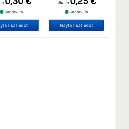
0,30 €
0,25 €
en
alkaen
Saatavilla
Saatavilla