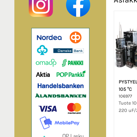
PYSTYEL
105 °C
106977
Tuote 10
220 uF/2