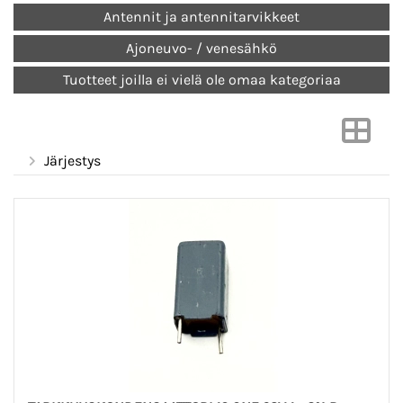
Antennit ja antennitarvikkeet
Ajoneuvo- / venesähkö
Tuotteet joilla ei vielä ole omaa kategoriaa
Järjestys