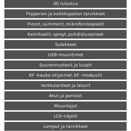
3D tulostus
Flipperien ja kolikkopelien tarvikkeet
Piezot, summerit, mikrofonikapselit
Kemikaalit, sprayt, puhdistusaineet
Sulakkeet
USB-muuntimet
Suurennuslasit ja luupit
RF -kauko-ohjaimet, RF -moduulit
Verkkolaitteet ja laturit
Akut ja paristot
Muuntajat
LCD-näytöt
Lamput ja tarvikkeet