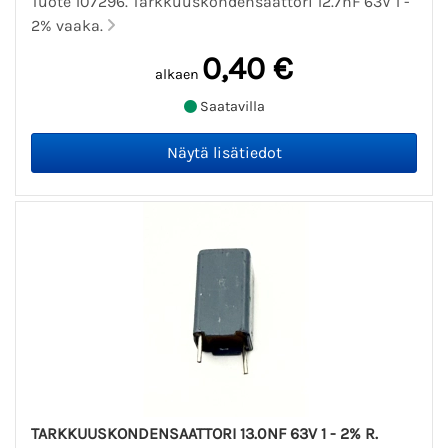
Tuote 107296. Tarkkuuskondensaattori 12.7nF 63V 1 -
2% vaaka.
0,40 €
alkaen
Saatavilla
TARKKUUSKONDENSAATTORI 13.0NF 63V 1 - 2% R.