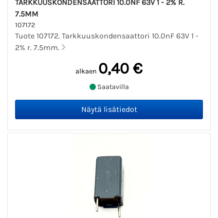
TARKKUUSKONDENSAATTORI 10.0NF 63V 1 - 2% R.
7.5MM
107172
Tuote 107172. Tarkkuuskondensaattori 10.0nF 63V 1 -
2% r. 7.5mm.
0,40 €
alkaen
Saatavilla