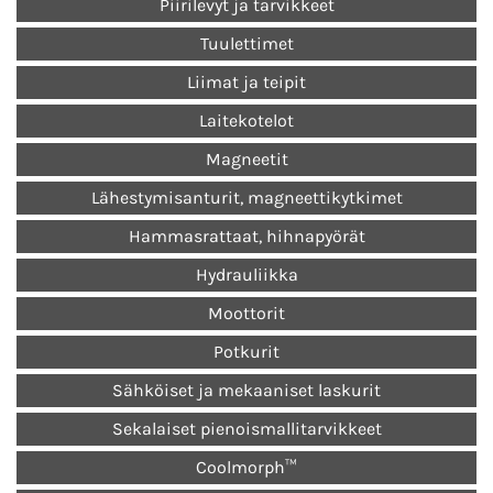
Piirilevyt ja tarvikkeet
Tuulettimet
Liimat ja teipit
Laitekotelot
Magneetit
Lähestymisanturit, magneettikytkimet
Hammasrattaat, hihnapyörät
Hydrauliikka
Moottorit
Potkurit
Sähköiset ja mekaaniset laskurit
Sekalaiset pienoismallitarvikkeet
Coolmorph™