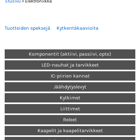
Etusivu
> Elektroniikka
Tuotteiden speksejä
Kytkentäkaavioita
Komponentit (aktiivi, passiivi, opto)
LED-nauhat ja tarvikkeet
IC-piirien kannat
Jäähdytyslevyt
Kytkimet
Liittimet
Releet
Kaapelit ja kaapelitarvikkeet