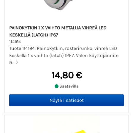
PAINOKYTKIN 1 X VAIHTO METALLIA VIHREÄ LED
KESKELLÄ (LATCH) IP67
114194
Tuote 114194. Painokytkin, rosterirunko, vihreä LED
keskellä 1 x vaihto (latch) IP67. Valon käyttöjännite
9...
14,80 €
Saatavilla