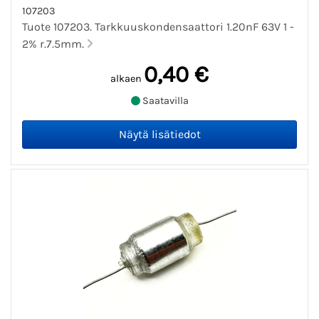
107203
Tuote 107203. Tarkkuuskondensaattori 1.20nF 63V 1 -
2% r.7.5mm.
0,40 €
alkaen
Saatavilla