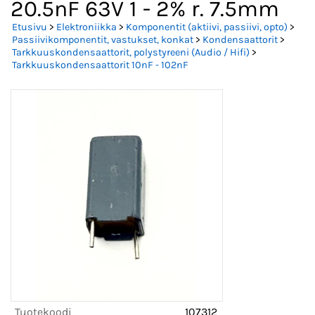
20.5nF 63V 1 - 2% r. 7.5mm
Etusivu
>
Elektroniikka
>
Komponentit (aktiivi, passiivi, opto)
>
Passiivikomponentit, vastukset, konkat
>
Kondensaattorit
>
Tarkkuuskondensaattorit, polystyreeni (Audio / Hifi)
>
Tarkkuuskondensaattorit 10nF - 102nF
Tuotekoodi
107312