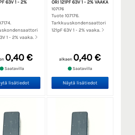
PF 63V 1 - 2%
ORI 121PF 63V 1 - 2% VAAKA
107176
Tuote 107176.
07174.
Tarkkuuskondensaattori
uskondensaattori
121pF 63V 1 - 2% vaaka.
3V 1 - 2% vaaka.
0,40 €
0,40 €
en
alkaen
Saatavilla
Saatavilla