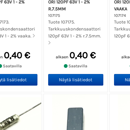
F 63V 1 - 2%
ORI 120PF 63V 1 - 2%
ORI 120
R.7.5MM
VAAKA
107175
107174
7173.
Tuote 107175.
Tuote 1
skondensaattori
Tarkkuuskondensaattori
Tarkku
V 1 - 2% vaaka.
120pF 63V 1 - 2% r.7.5mm.
120pF 6
0,40 €
0,40 €
en
alkaen
alka
Saatavilla
Saatavilla