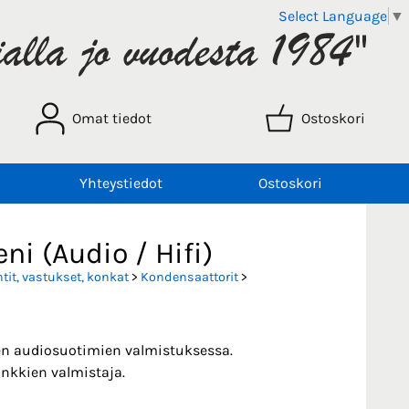
Select Language
▼
Omat tiedot
Ostoskori
Yhteystiedot
Ostoskori
ni (Audio / Hifi)
it, vastukset, konkat
>
Kondensaattorit
>
ien audiosuotimien valmistuksessa.
onkkien valmistaja.