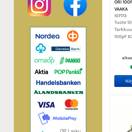
ORI 100P
VAAKA
107173
Tuote 10
Tarkkuu
100pF 63
alka