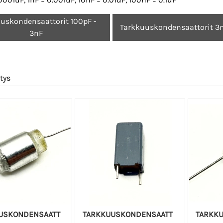
uskondensaattorit 100pF -
Tarkkuuskondensaattorit 3n
3nF
tys
USKONDENSAATT
TARKKUUSKONDENSAATT
TARKK