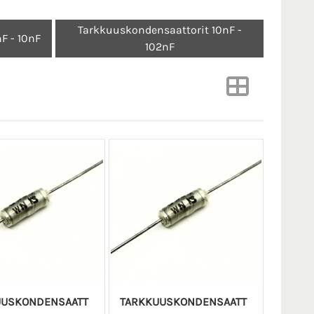
Tarkkuuskondensaattorit 10nF -
F - 10nF
102nF
UUSKONDENSAATT
TARKKUUSKONDENSAATT