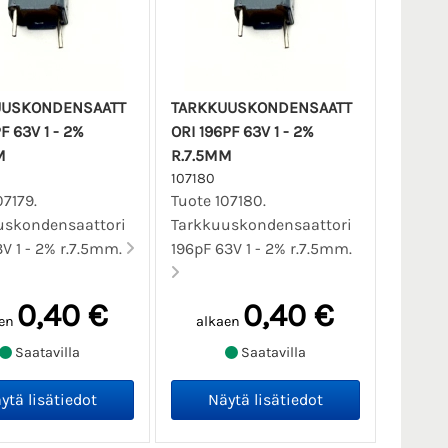
UUSKONDENSAATT
TARKKUUSKONDENSAATT
PF 63V 1 - 2%
ORI 196PF 63V 1 - 2%
M
R.7.5MM
107180
07179.
Tuote 107180.
uskondensaattori
Tarkkuuskondensaattori
3V 1 - 2% r.7.5mm.
196pF 63V 1 - 2% r.7.5mm.
0,40 €
0,40 €
en
alkaen
Saatavilla
Saatavilla