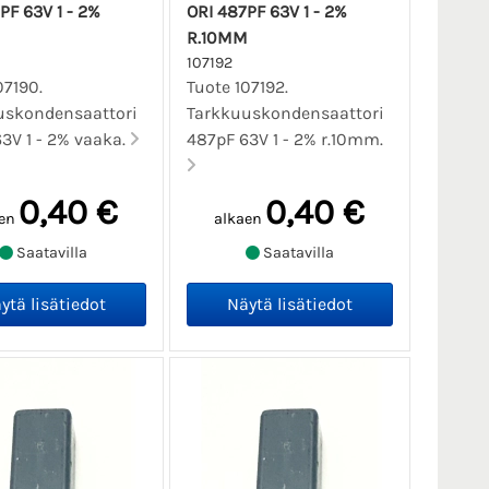
PF 63V 1 - 2%
ORI 487PF 63V 1 - 2%
R.10MM
107192
07190.
Tuote 107192.
uskondensaattori
Tarkkuuskondensaattori
3V 1 - 2% vaaka.
487pF 63V 1 - 2% r.10mm.
0,40 €
0,40 €
en
alkaen
Saatavilla
Saatavilla