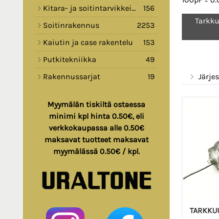
Kitara- ja soitintarvikkeita
156
Tarkku
Soitinrakennus
2253
Kaiutin ja case rakentelu
153
Putkitekniikka
49
Järjes
Rakennussarjat
19
Myymälän tiskiltä ostaessa
minimi kpl hinta 0.50€, eli
verkkokaupassa alle 0.50€
maksavat tuotteet maksavat
myymälässä 0.50€ / kpl.
TARKKU