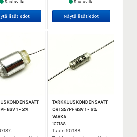
Saatavilla
Saatavilla
UUSKONDENSAATT
TARKKUUSKONDENSAATT
PF 63V 1 - 2%
ORI 357PF 63V 1 - 2%
VAAKA
107188
07187.
Tuote 107188.