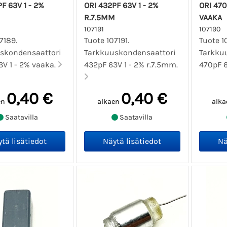
F 63V 1 - 2%
ORI 432PF 63V 1 - 2%
ORI 470
R.7.5MM
VAAKA
107191
107190
7189.
Tuote 107191.
Tuote 1
skondensaattori
Tarkkuuskondensaattori
Tarkku
3V 1 - 2% vaaka.
432pF 63V 1 - 2% r.7.5mm.
470pF 6
0,40 €
0,40 €
en
alkaen
alka
Saatavilla
Saatavilla