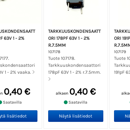
USKONDENSAATT
TARKKUUSKONDENSAATT
TARKK
F 63V 1 - 2%
ORI 178PF 63V 1 - 2%
ORI 191
R.7.5MM
R.7.5M
107178
107179
7177.
Tuote 107178.
Tuote 1
skondensaattori
Tarkkuuskondensaattori
Tarkku
V 1 - 2% vaaka.
178pF 63V 1 - 2% r.7.5mm.
191pF 6
0,40 €
0,40 €
en
alkaen
alka
Saatavilla
Saatavilla