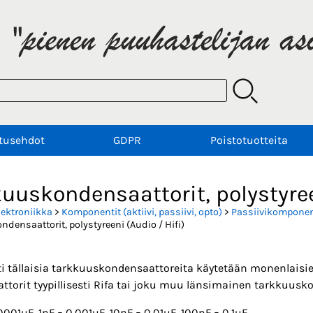
tusehdot
GDPR
Poistotuotteita
uuskondensaattorit, polystyree
lektroniikka
>
Komponentit (aktiivi, passiivi, opto)
>
Passiivikomponent
densaattorit, polystyreeni (Audio / Hifi)
sti tällaisia tarkkuuskondensaattoreita käytetään monenlais
torit tyypillisesti Rifa tai joku muu länsimainen tarkkuusk
0001uF, 1nF = 0.001uF, 10nF = 0.01uF, 100nF = 0.1uF