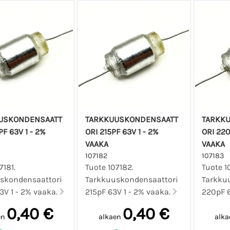
USKONDENSAATT
TARKKUUSKONDENSAATT
TARKK
F 63V 1 - 2%
ORI 215PF 63V 1 - 2%
ORI 220
VAAKA
VAAKA
107182
107183
7181.
Tuote 107182.
Tuote 1
skondensaattori
Tarkkuuskondensaattori
Tarkku
3V 1 - 2% vaaka.
215pF 63V 1 - 2% vaaka.
220pF 6
0,40 €
0,40 €
en
alkaen
alka