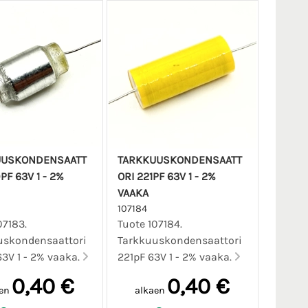
UUSKONDENSAATT
TARKKUUSKONDENSAATT
PF 63V 1 - 2%
ORI 221PF 63V 1 - 2%
VAAKA
107184
07183.
Tuote 107184.
uskondensaattori
Tarkkuuskondensaattori
3V 1 - 2% vaaka.
221pF 63V 1 - 2% vaaka.
0,40 €
0,40 €
en
alkaen