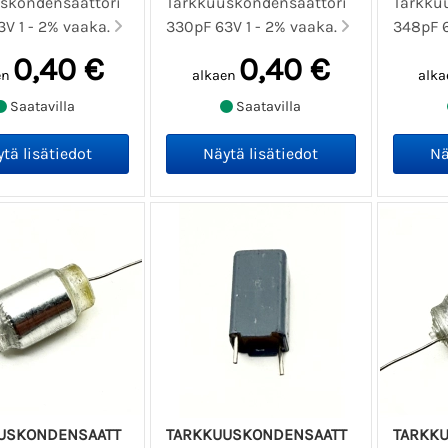
skondensaattori
Tarkkuuskondensaattori
Tarkku
3V 1 - 2% vaaka.
330pF 63V 1 - 2% vaaka.
348pF 6
0,40 €
0,40 €
en
alkaen
alka
Saatavilla
Saatavilla
USKONDENSAATT
TARKKUUSKONDENSAATT
TARKK