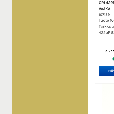
ORI 422P
VAAKA
107189
Tuote 10
Tarkkuu
422pF 6
alka