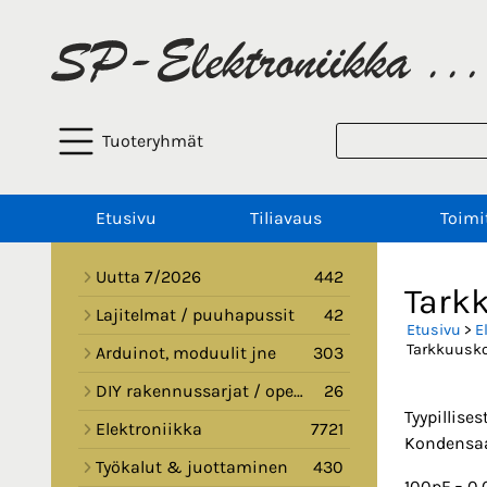
Tuoteryhmät
Etusivu
Tiliavaus
Toimi
Uutta 7/2026
442
Tarkk
Lajitelmat / puuhapussit
42
Etusivu
>
E
Tarkkuuskon
Arduinot, moduulit jne
303
DIY rakennussarjat / opetussarjat
26
Tyypillise
Elektroniikka
7721
Kondensaat
Työkalut & juottaminen
430
100pF = 0.