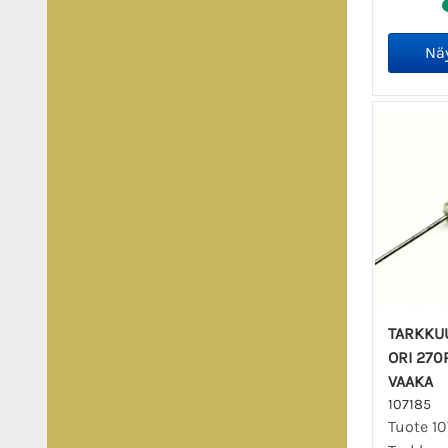
TARKKU
ORI 270P
VAAKA
107185
Tuote 10