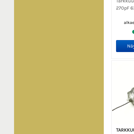
Tarkkuu
270pF 6
alka
TARKKU