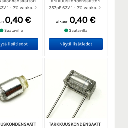
uskondensaattori
Tarkkuuskondensaattori
3V 1 - 2% vaaka.
357pF 63V 1 - 2% vaaka.
0,40 €
0,40 €
en
alkaen
Saatavilla
Saatavilla
UUSKONDENSAATT
TARKKUUSKONDENSAATT