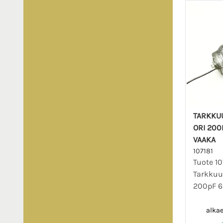
TARKKU
ORI 200P
VAAKA
107181
Tuote 10
Tarkkuu
200pF 6
alka