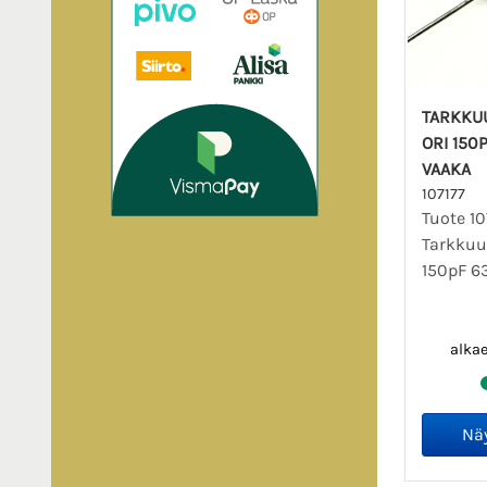
TARKKU
ORI 150P
VAAKA
107177
Tuote 10
Tarkkuu
150pF 63
alka