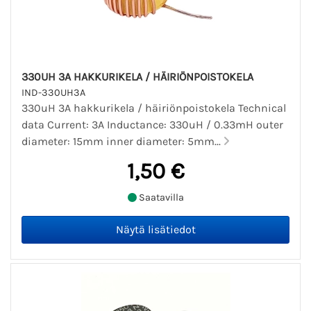
330UH 3A HAKKURIKELA / HÄIRIÖNPOISTOKELA
IND-330UH3A
330uH 3A hakkurikela / häiriönpoistokela Technical
data Current: 3A Inductance: 330uH / 0.33mH outer
diameter: 15mm inner diameter: 5mm...
1,50 €
Saatavilla