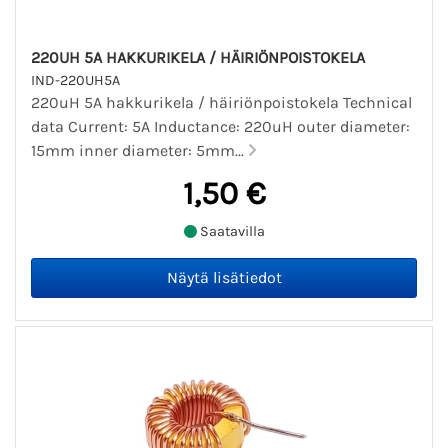
220UH 5A HAKKURIKELA / HÄIRIÖNPOISTOKELA
IND-220UH5A
220uH 5A hakkurikela / häiriönpoistokela Technical
data Current: 5A Inductance: 220uH outer diameter:
15mm inner diameter: 5mm...
1,50 €
Saatavilla