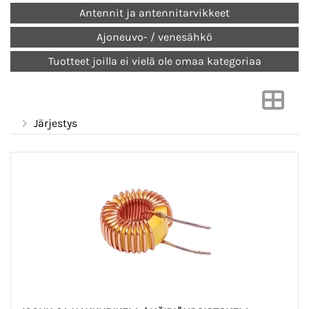
Antennit ja antennitarvikkeet
Ajoneuvo- / venesähkö
Tuotteet joilla ei vielä ole omaa kategoriaa
Järjestys