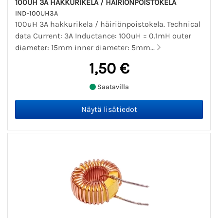
100UH 3A HAKKURIKELA / HÄIRIÖNPOISTOKELA
IND-100UH3A
100uH 3A hakkurikela / häiriönpoistokela. Technical
data Current: 3A Inductance: 100uH = 0.1mH outer
diameter: 15mm inner diameter: 5mm...
1,50 €
Saatavilla