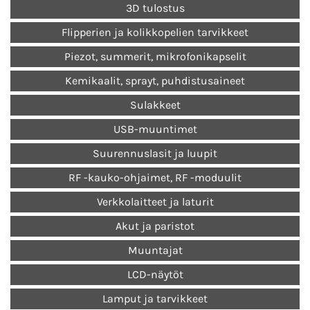
3D tulostus
Flipperien ja kolikkopelien tarvikkeet
Piezot, summerit, mikrofonikapselit
Kemikaalit, sprayt, puhdistusaineet
Sulakkeet
USB-muuntimet
Suurennuslasit ja luupit
RF -kauko-ohjaimet, RF -moduulit
Verkkolaitteet ja laturit
Akut ja paristot
Muuntajat
LCD-näytöt
Lamput ja tarvikkeet