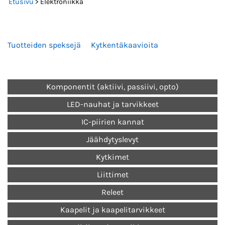
Etusivu
> Elektroniikka
Tuotteiden speksejä
Kytkentäkaavioita
Komponentit (aktiivi, passiivi, opto)
LED-nauhat ja tarvikkeet
IC-piirien kannat
Jäähdytyslevyt
Kytkimet
Liittimet
Releet
Kaapelit ja kaapelitarvikkeet