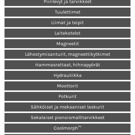
Piirilevyt ja tarvikkeet
Tuulettimet
Liimat ja teipit
Laitekotelot
Magneetit
Lähestymisanturit, magneettikytkimet
Hammasrattaat, hihnapyörät
Hydrauliikka
Moottorit
Potkurit
Sähköiset ja mekaaniset laskurit
Sekalaiset pienoismallitarvikkeet
Coolmorph™