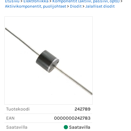
Etusivu
>
Elektroniikka
>
Komponentit (aktiivi, passiivi, opto)
>
Aktiivikomponentit, puolijohteet
>
Diodit
>
Jalalliset diodit
Tuotekoodi
242789
EAN
0000000242783
Saatavilla
Saatavilla