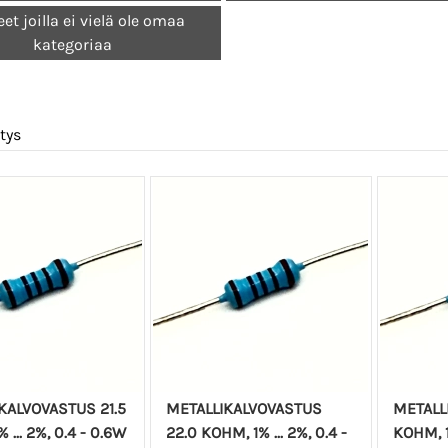
eet joilla ei vielä ole omaa
kategoriaa
tys
KALVOVASTUS 21.5
METALLIKALVOVASTUS
METALL
 ... 2%, 0.4 - 0.6W
22.0 KOHM, 1% ... 2%, 0.4 -
KOHM, 1%