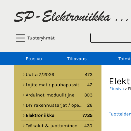
Tuoteryhmät
Etusivu
Tiliavaus
Toimi
Uutta 7/2026
473
Elekt
Lajitelmat / puuhapussit
42
Etusivu
> E
Arduinot, moduulit jne
303
DIY rakennussarjat / opetussarjat
26
Tuotteide
Elektroniikka
7725
Työkalut & juottaminen
430