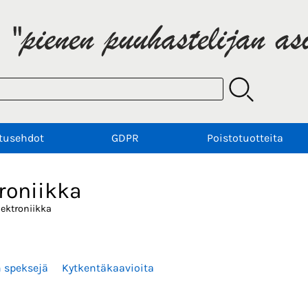
tusehdot
GDPR
Poistotuotteita
roniikka
lektroniikka
n speksejä
Kytkentäkaavioita