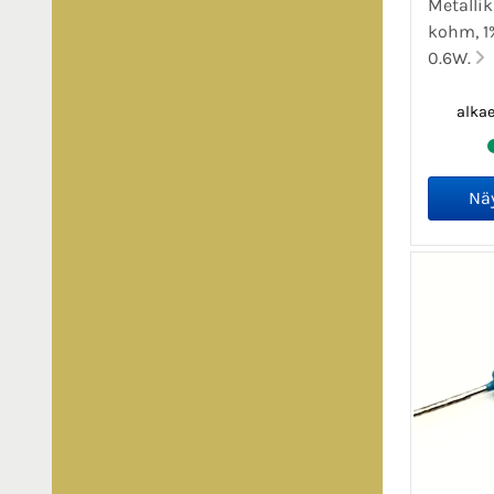
Metallik
kohm, 1% 
0.6W.
alka