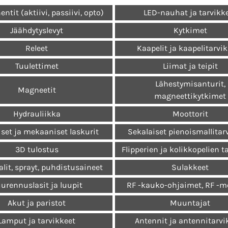
tit (aktiivi, passiivi, opto)
LED-nauhat ja tarvikk
Jäähdytyslevyt
Kytkimet
Releet
Kaapelit ja kaapelitarvi
Tuulettimet
Liimat ja teipit
Lähestymisanturit,
Magneetit
magneettikytkimet
Hydrauliikka
Moottorit
set ja mekaaniset laskurit
Sekalaiset pienoismallitar
3D tulostus
Flipperien ja kolikkopelien t
lit, sprayt, puhdistusaineet
Sulakkeet
urennuslasit ja luupit
RF -kauko-ohjaimet, RF -m
Akut ja paristot
Muuntajat
Lamput ja tarvikkeet
Antennit ja antennitarvi