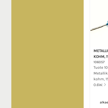
METALLI
KOHM, 1%
106057
Tuote 1
Metallik
kohm, 1% 
0.6W.
alka