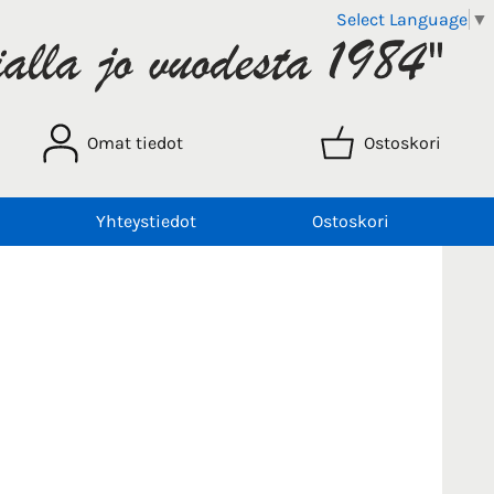
Select Language
▼
Omat tiedot
Ostoskori
Yhteystiedot
Ostoskori