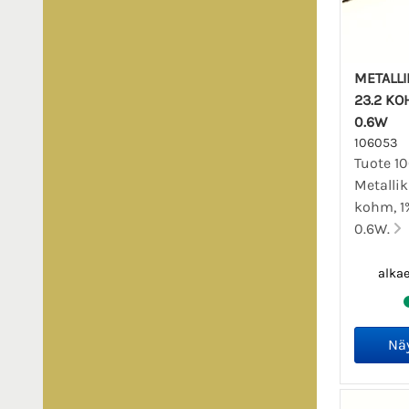
METALL
23.2 KOHM
0.6W
106053
Tuote 1
Metallik
kohm, 1% 
0.6W.
alka