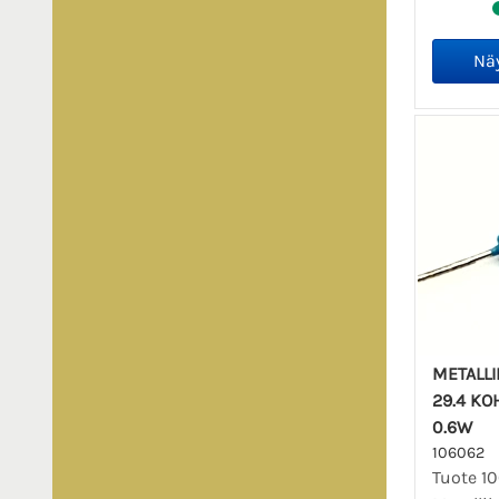
METALL
29.4 KOHM
0.6W
106062
Tuote 1