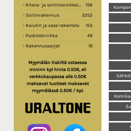
Kitara- ja soitintarvikkeita
156
Komponen
Soitinrakennus
2252
Kaiutin ja case rakentelu
153
Putkitekniikka
49
Rakennussarjat
19
Myymälän tiskiltä ostaessa
minimi kpl hinta 0.50€, eli
Sähköi
verkkokaupassa alle 0.50€
maksavat tuotteet maksavat
myymälässä 0.50€ / kpl.
Kemikaa
Su