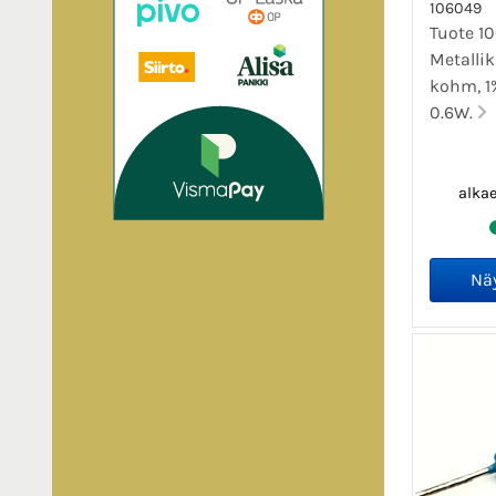
106049
Tuote 1
Metallik
kohm, 1% 
0.6W.
alka