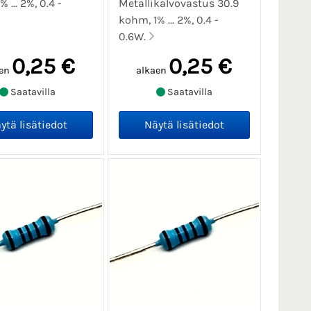
 ... 2%, 0.4 -
Metallikalvovastus 30.9
kohm, 1% ... 2%, 0.4 -
0.6W.
0,25 €
0,25 €
en
alkaen
Saatavilla
Saatavilla