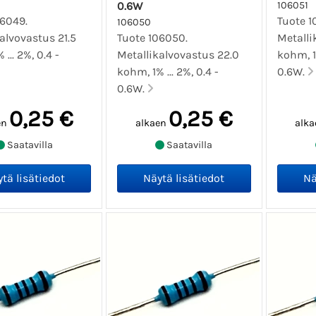
0.6W
106051
06049.
Tuote 1
106050
alvovastus 21.5
Tuote 106050.
Metalli
... 2%, 0.4 -
Metallikalvovastus 22.0
kohm, 1%
kohm, 1% ... 2%, 0.4 -
0.6W.
0.6W.
0,25 €
0,25 €
en
alkaen
alka
Saatavilla
Saatavilla