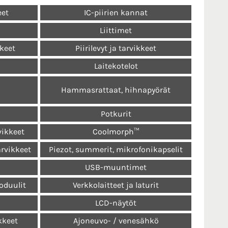
eet
IC-piirien kannat
Liittimet
kkeet
Piirilevyt ja tarvikkeet
Laitekotelot
Hammasrattaat, hihnapyörät
Potkurit
vikkeet
Coolmorph™
arvikkeet
Piezot, summerit, mikrofonikapselit
USB-muuntimet
oduulit
Verkkolaitteet ja laturit
LCD-näytöt
kkeet
Ajoneuvo- / venesähkö