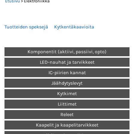
Etusivu
> Elektroniikka
Tuotteiden speksejä
Kytkentäkaavioita
Komponentit (aktiivi, passiivi, opto)
LED-nauhat ja tarvikkeet
IC-piirien kannat
Jäähdytyslevyt
Kytkimet
Liittimet
Releet
Kaapelit ja kaapelitarvikkeet