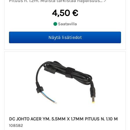
Pituus n. 1.2m. Muista tarkistaa napaisuus...
4,50 €
Saatavilla
DC JOHTO ACER YM. 5.5MM X 1.7MM PITUUS N. 1.10 M
108582