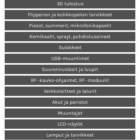
3D tulostus
Flipperien ja kolikkopelien tarvikkeet
Piezot, summerit, mikrofonikapselit
Kemikaalit, sprayt, puhdistusaineet
Sulakkeet
USB-muuntimet
Suurennuslasit ja luupit
RF -kauko-ohjaimet, RF -moduulit
Verkkolaitteet ja laturit
Akut ja paristot
Muuntajat
LCD-näytöt
Lamput ja tarvikkeet