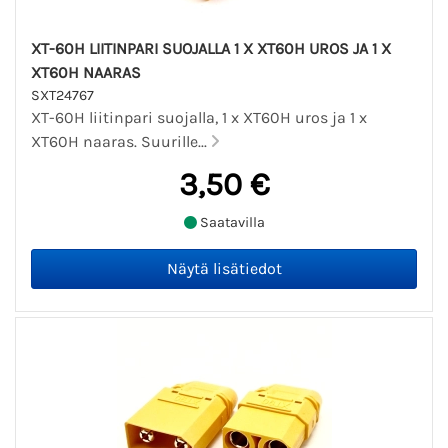
XT-60H LIITINPARI SUOJALLA 1 X XT60H UROS JA 1 X
XT60H NAARAS
SXT24767
XT-60H liitinpari suojalla, 1 x XT60H uros ja 1 x
XT60H naaras. Suurille...
3,50 €
Saatavilla