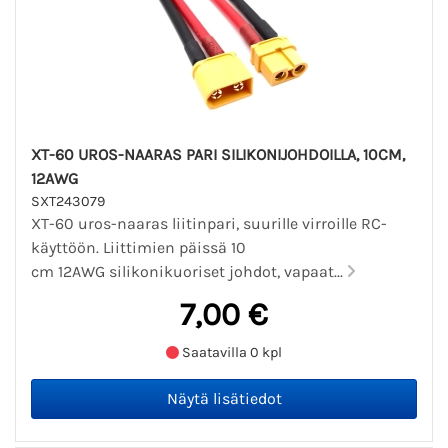
XT-60 UROS-NAARAS PARI SILIKONIJOHDOILLA, 10CM,
12AWG
SXT243079
XT-60 uros-naaras liitinpari, suurille virroille RC-
käyttöön. Liittimien päissä 10
cm 12AWG silikonikuoriset johdot, vapaat...
7,00 €
Saatavilla 0 kpl