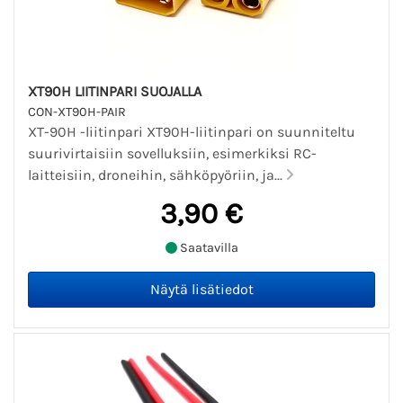
XT90H LIITINPARI SUOJALLA
CON-XT90H-PAIR
XT-90H -liitinpari XT90H-liitinpari on suunniteltu
suurivirtaisiin sovelluksiin, esimerkiksi RC-
laitteisiin, droneihin, sähköpyöriin, ja...
3,90 €
Saatavilla