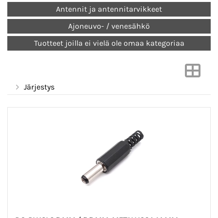
Antennit ja antennitarvikkeet
Ajoneuvo- / venesähkö
Tuotteet joilla ei vielä ole omaa kategoriaa
Järjestys