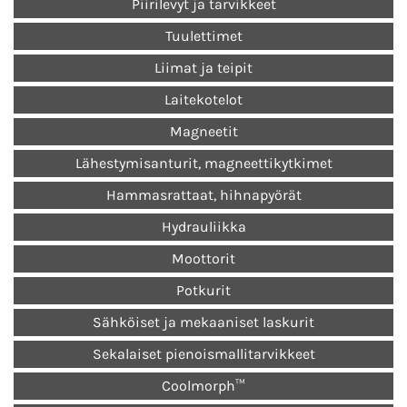
Piirilevyt ja tarvikkeet
Tuulettimet
Liimat ja teipit
Laitekotelot
Magneetit
Lähestymisanturit, magneettikytkimet
Hammasrattaat, hihnapyörät
Hydrauliikka
Moottorit
Potkurit
Sähköiset ja mekaaniset laskurit
Sekalaiset pienoismallitarvikkeet
Coolmorph™