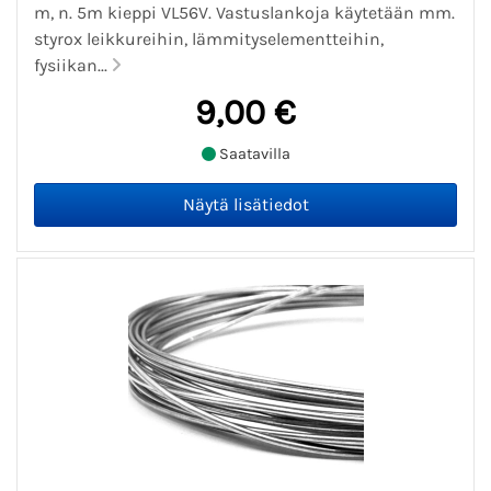
m, n. 5m kieppi VL56V. Vastuslankoja käytetään mm.
styrox leikkureihin, lämmityselementteihin,
fysiikan...
9,00 €
Saatavilla