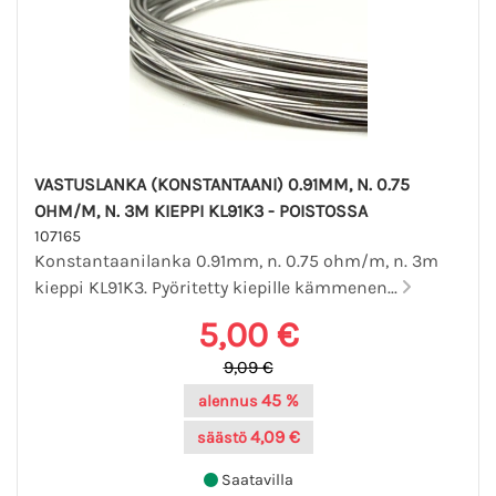
VASTUSLANKA (KONSTANTAANI) 0.91MM, N. 0.75
OHM/M, N. 3M KIEPPI KL91K3 - POISTOSSA
107165
Konstantaanilanka 0.91mm, n. 0.75 ohm/m, n. 3m
kieppi KL91K3. Pyöritetty kiepille kämmenen...
5,00 €
9,09 €
45 %
alennus
4,09 €
säästö
Saatavilla