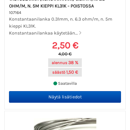
OHM/M, N. 5M KIEPPI KL31K - POISTOSSA
107164
Konstantaanilanka 0.31mm, n. 6.3 ohm/m, n. 5m
kieppi KL31K.
Konstantaanilankaa käytetään...
2,50 €
4,00 €
38 %
alennus
1,50 €
säästö
Saatavilla