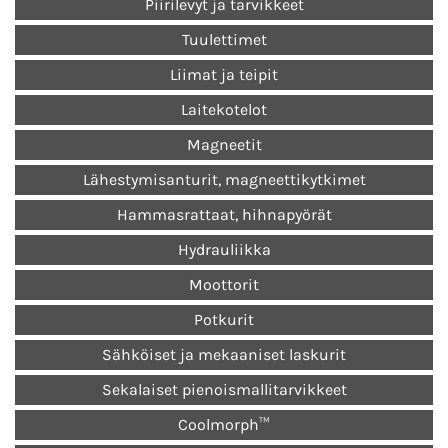
Piirilevyt ja tarvikkeet
Tuulettimet
Liimat ja teipit
Laitekotelot
Magneetit
Lähestymisanturit, magneettikytkimet
Hammasrattaat, hihnapyörät
Hydrauliikka
Moottorit
Potkurit
Sähköiset ja mekaaniset laskurit
Sekalaiset pienoismallitarvikkeet
Coolmorph™