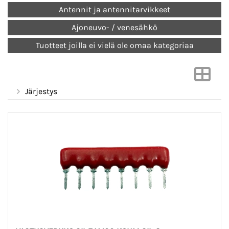
Antennit ja antennitarvikkeet
Ajoneuvo- / venesähkö
Tuotteet joilla ei vielä ole omaa kategoriaa
Järjestys