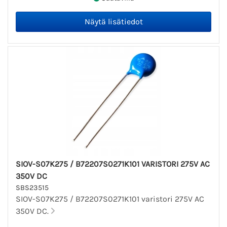
SIOV-S07K275 / B72207S0271K101 VARISTORI 275V AC
350V DC
SBS23515
SIOV-S07K275 / B72207S0271K101 varistori 275V AC
350V DC.