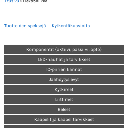
Etusivu
> Elektroniikka
Tuotteiden speksejä
Kytkentäkaavioita
Komponentit (aktiivi, passiivi, opto)
LED-nauhat ja tarvikkeet
IC-piirien kannat
Jäähdytyslevyt
Kytkimet
Liittimet
Releet
Kaapelit ja kaapelitarvikkeet