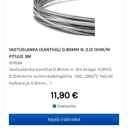
VASTUSLANKA (KANTHAL) 0.90MM N. 2.12 OHM/M
PITUUS 3M
107024
Vastuslanka kanthal 0.91mm n. 3m kieppi VL91V3.
2.12ohm/m toimintalämpötila -100...1300°C FeCrAl
halkaisija 0.9mm...
11,90 €
Saatavilla