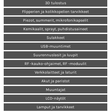
3D tulostus
Flipperien ja kolikkopelien tarvikkeet
Piezot, summerit, mikrofonikapselit
Kemikaalit, sprayt, puhdistusaineet
Sulakkeet
USB-muuntimet
Suurennuslasit ja luupit
RF -kauko-ohjaimet, RF -moduulit
Verkkolaitteet ja laturit
Akut ja paristot
Muuntajat
LCD-näytöt
Lamput ja tarvikkeet