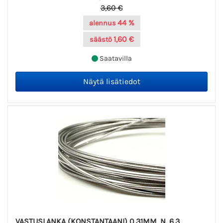
3,60 €
44 %
alennus
1,60 €
säästö
Saatavilla
VASTUSLANKA (KONSTANTAANI) 0.31MM, N. 6.3