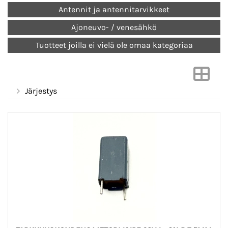
Antennit ja antennitarvikkeet
Ajoneuvo- / venesähkö
Tuotteet joilla ei vielä ole omaa kategoriaa
Järjestys