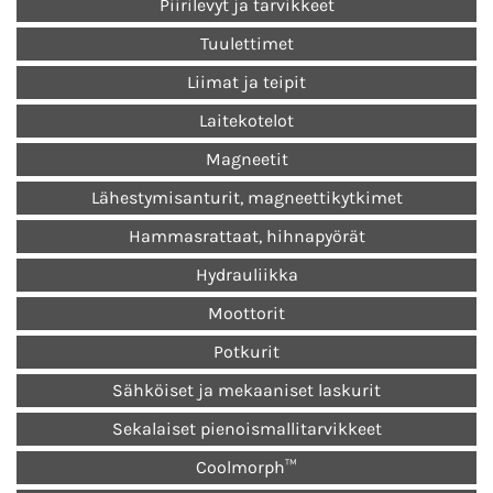
Piirilevyt ja tarvikkeet
Tuulettimet
Liimat ja teipit
Laitekotelot
Magneetit
Lähestymisanturit, magneettikytkimet
Hammasrattaat, hihnapyörät
Hydrauliikka
Moottorit
Potkurit
Sähköiset ja mekaaniset laskurit
Sekalaiset pienoismallitarvikkeet
Coolmorph™