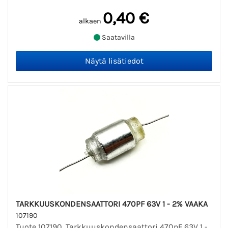
0,40 €
alkaen
Saatavilla
TARKKUUSKONDENSAATTORI 470PF 63V 1 - 2% VAAKA
107190
Tuote 107190. Tarkkuuskondensaattori 470pF 63V 1 -