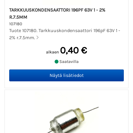
TARKKUUSKONDENSAATTORI 196PF 63V 1 - 2%
R.7.5MM
107180
Tuote 107180. Tarkkuuskondensaattori 196pF 63V 1 -
2% r.7.5mm.
0,40 €
alkaen
Saatavilla