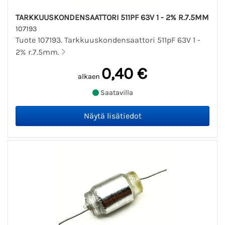
TARKKUUSKONDENSAATTORI 511PF 63V 1 - 2% R.7.5MM
107193
Tuote 107193. Tarkkuuskondensaattori 511pF 63V 1 -
2% r.7.5mm.
0,40 €
alkaen
Saatavilla