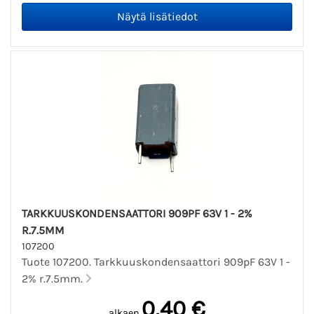
TARKKUUSKONDENSAATTORI 909PF 63V 1 - 2%
R.7.5MM
107200
Tuote 107200. Tarkkuuskondensaattori 909pF 63V 1 -
2% r.7.5mm.
0,40 €
alkaen