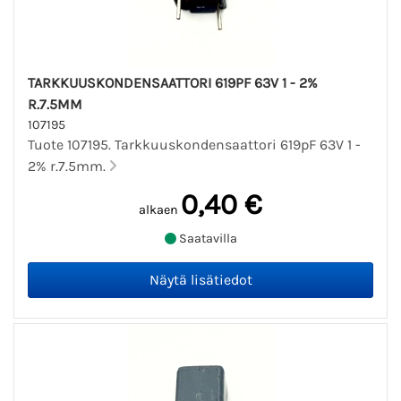
TARKKUUSKONDENSAATTORI 619PF 63V 1 - 2%
R.7.5MM
107195
Tuote 107195. Tarkkuuskondensaattori 619pF 63V 1 -
2% r.7.5mm.
0,40 €
alkaen
Saatavilla