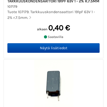
TARKKUUSKONDENSAATTORI 191PF 63V 1 - 2% R.7.5MM
107179
Tuote 107179. Tarkkuuskondensaattori 191pF 63V 1 -
2% r.7.5mm.
0,40 €
alkaen
Saatavilla