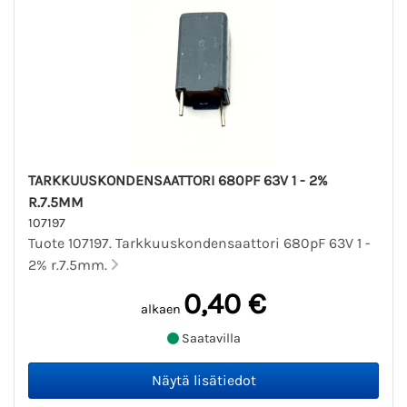
TARKKUUSKONDENSAATTORI 680PF 63V 1 - 2%
R.7.5MM
107197
Tuote 107197. Tarkkuuskondensaattori 680pF 63V 1 -
2% r.7.5mm.
0,40 €
alkaen
Saatavilla