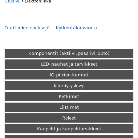
Etusivu
> Elektroniikka
Tuotteiden speksejä
Kytkentäkaavioita
Komponentit (aktiivi, passiivi, opto)
LED-nauhat ja tarvikkeet
IC-piirien kannat
Jäähdytyslevyt
Kytkimet
Liittimet
Releet
Kaapelit ja kaapelitarvikkeet