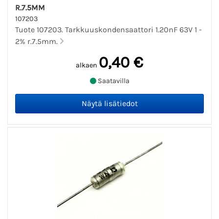
R.7.5MM
107203
Tuote 107203. Tarkkuuskondensaattori 1.20nF 63V 1 -
2% r.7.5mm.
0,40 €
alkaen
Saatavilla