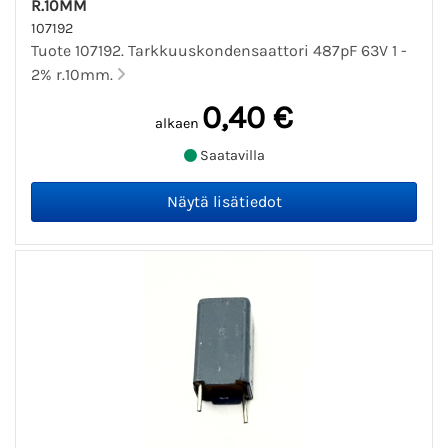
R.10MM
107192
Tuote 107192. Tarkkuuskondensaattori 487pF 63V 1 -
2% r.10mm.
0,40 €
alkaen
Saatavilla