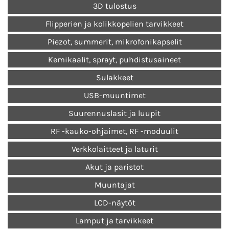
3D tulostus
Flipperien ja kolikkopelien tarvikkeet
Piezot, summerit, mikrofonikapselit
Kemikaalit, sprayt, puhdistusaineet
Sulakkeet
USB-muuntimet
Suurennuslasit ja luupit
RF -kauko-ohjaimet, RF -moduulit
Verkkolaitteet ja laturit
Akut ja paristot
Muuntajat
LCD-näytöt
Lamput ja tarvikkeet