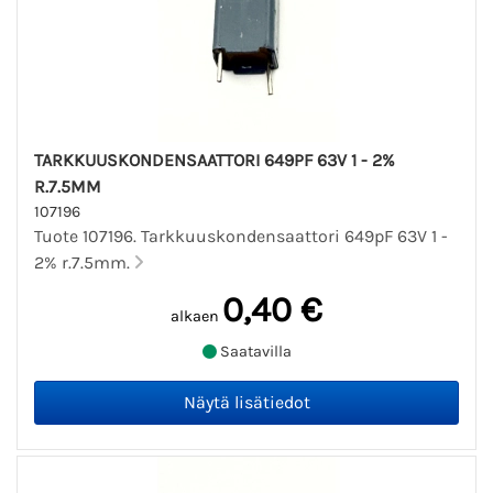
TARKKUUSKONDENSAATTORI 649PF 63V 1 - 2%
R.7.5MM
107196
Tuote 107196. Tarkkuuskondensaattori 649pF 63V 1 -
2% r.7.5mm.
0,40 €
alkaen
Saatavilla