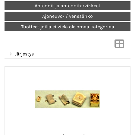
Antennit ja antennitarvikkeet
Ajoneuvo- / venesähkö
Tuotteet joilla ei vielä ole omaa kategoriaa
Järjestys