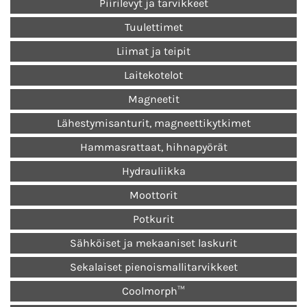
Piirilevyt ja tarvikkeet
Tuulettimet
Liimat ja teipit
Laitekotelot
Magneetit
Lähestymisanturit, magneettikytkimet
Hammasrattaat, hihnapyörät
Hydrauliikka
Moottorit
Potkurit
Sähköiset ja mekaaniset laskurit
Sekalaiset pienoismallitarvikkeet
Coolmorph™