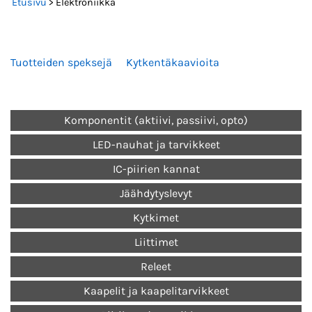
Etusivu
> Elektroniikka
Tuotteiden speksejä
Kytkentäkaavioita
Komponentit (aktiivi, passiivi, opto)
LED-nauhat ja tarvikkeet
IC-piirien kannat
Jäähdytyslevyt
Kytkimet
Liittimet
Releet
Kaapelit ja kaapelitarvikkeet