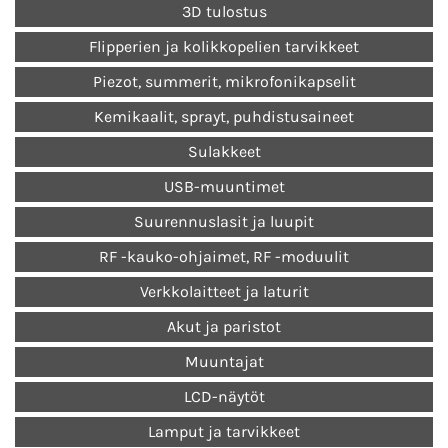
3D tulostus
Flipperien ja kolikkopelien tarvikkeet
Piezot, summerit, mikrofonikapselit
Kemikaalit, sprayt, puhdistusaineet
Sulakkeet
USB-muuntimet
Suurennuslasit ja luupit
RF -kauko-ohjaimet, RF -moduulit
Verkkolaitteet ja laturit
Akut ja paristot
Muuntajat
LCD-näytöt
Lamput ja tarvikkeet