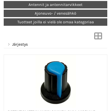
Antennit ja antennitarvikkeet
Ajoneuvo- / venesähkö
Tuotteet joilla ei vielä ole omaa kategoriaa
Järjestys