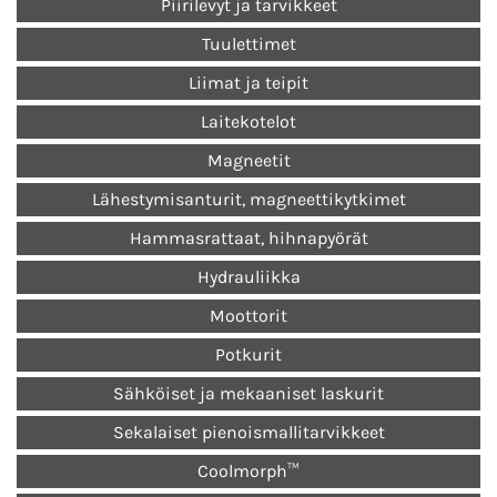
Piirilevyt ja tarvikkeet
Tuulettimet
Liimat ja teipit
Laitekotelot
Magneetit
Lähestymisanturit, magneettikytkimet
Hammasrattaat, hihnapyörät
Hydrauliikka
Moottorit
Potkurit
Sähköiset ja mekaaniset laskurit
Sekalaiset pienoismallitarvikkeet
Coolmorph™