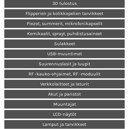
3D tulostus
Flipperien ja kolikkopelien tarvikkeet
Piezot, summerit, mikrofonikapselit
Kemikaalit, sprayt, puhdistusaineet
Sulakkeet
USB-muuntimet
Suurennuslasit ja luupit
RF -kauko-ohjaimet, RF -moduulit
Verkkolaitteet ja laturit
Akut ja paristot
Muuntajat
LCD-näytöt
Lamput ja tarvikkeet