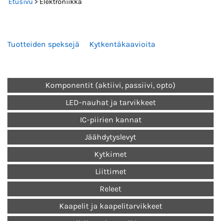
Etusivu
> Elektroniikka
Tuotteiden speksejä
Kytkentäkaavioita
Komponentit (aktiivi, passiivi, opto)
LED-nauhat ja tarvikkeet
IC-piirien kannat
Jäähdytyslevyt
Kytkimet
Liittimet
Releet
Kaapelit ja kaapelitarvikkeet