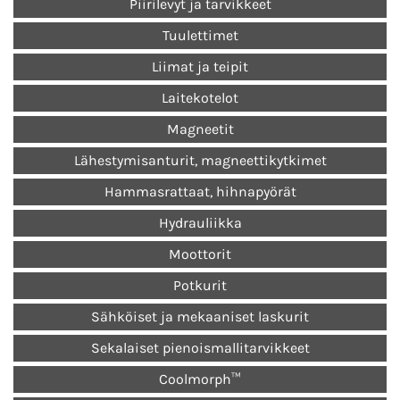
Piirilevyt ja tarvikkeet
Tuulettimet
Liimat ja teipit
Laitekotelot
Magneetit
Lähestymisanturit, magneettikytkimet
Hammasrattaat, hihnapyörät
Hydrauliikka
Moottorit
Potkurit
Sähköiset ja mekaaniset laskurit
Sekalaiset pienoismallitarvikkeet
Coolmorph™