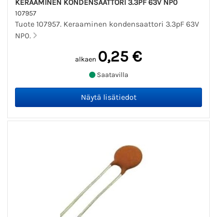
KERAAMINEN KONDENSAATTORI 3.3PF 63V NP0
107957
Tuote 107957. Keraaminen kondensaattori 3.3pF 63V
NP0.
0,25 €
alkaen
Saatavilla