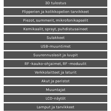
3D tulostus
Flipperien ja kolikkopelien tarvikkeet
Piezot, summerit, mikrofonikapselit
Kemikaalit, sprayt, puhdistusaineet
Sulakkeet
USB-muuntimet
Suurennuslasit ja luupit
RF -kauko-ohjaimet, RF -moduulit
Verkkolaitteet ja laturit
Akut ja paristot
Muuntajat
LCD-näytöt
Lamput ja tarvikkeet