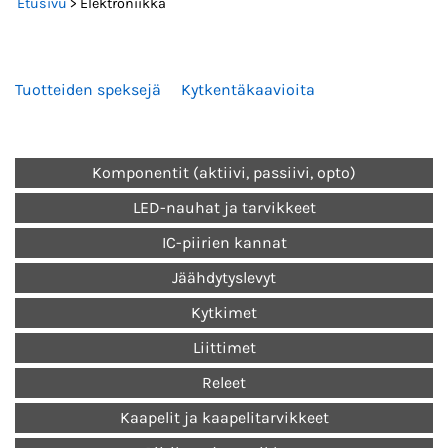
Etusivu
> Elektroniikka
Tuotteiden speksejä
Kytkentäkaavioita
Komponentit (aktiivi, passiivi, opto)
LED-nauhat ja tarvikkeet
IC-piirien kannat
Jäähdytyslevyt
Kytkimet
Liittimet
Releet
Kaapelit ja kaapelitarvikkeet