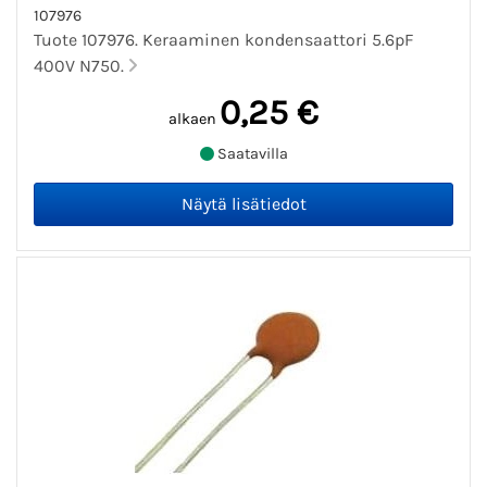
107976
Tuote 107976. Keraaminen kondensaattori 5.6pF
400V N750.
0,25 €
alkaen
Saatavilla