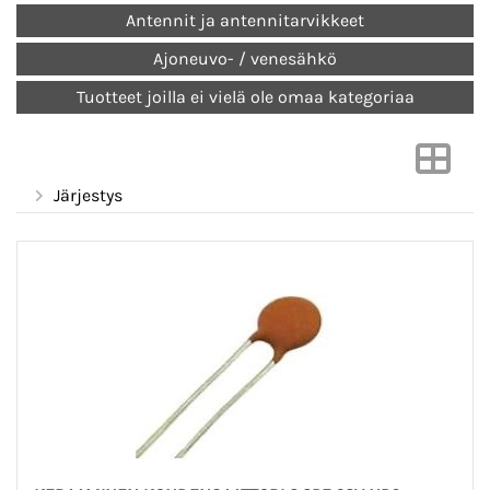
Antennit ja antennitarvikkeet
Ajoneuvo- / venesähkö
Tuotteet joilla ei vielä ole omaa kategoriaa
Järjestys