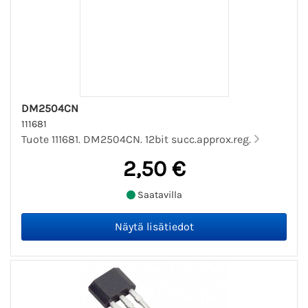
DM2504CN
111681
Tuote 111681. DM2504CN. 12bit succ.approx.reg.
2,50 €
Saatavilla