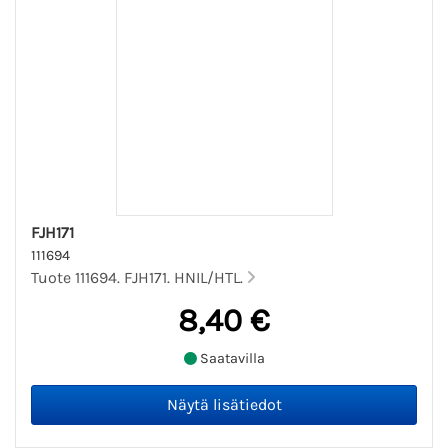
FJH171
111694
Tuote 111694. FJH171. HNIL/HTL.
8,40 €
Saatavilla