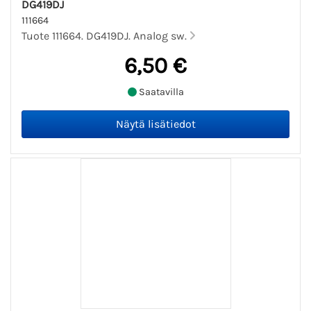
DG419DJ
111664
Tuote 111664. DG419DJ. Analog sw.
6,50 €
Saatavilla