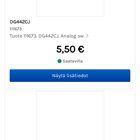
DG442CJ
111673
Tuote 111673. DG442CJ. Analog sw.
5,50 €
Saatavilla