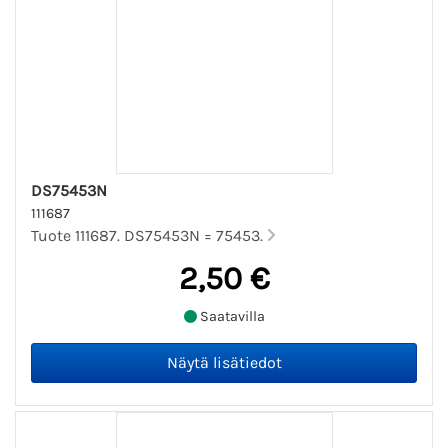
DS75453N
111687
Tuote 111687. DS75453N = 75453.
2,50 €
Saatavilla