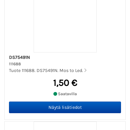
DS75491N
111688
Tuote 111688. DS75491N. Mos to Led.
1,50 €
Saatavilla