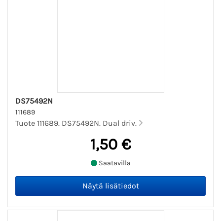
DS75492N
111689
Tuote 111689. DS75492N. Dual driv.
1,50 €
Saatavilla