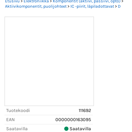
Etusivu
>
Elektroniikka
>
Komponentit (aktiivi, passiivi, opto)
>
Aktiivikomponentit, puolijohteet
>
IC -piirit, läpiladottavat
>
D
Tuotekoodi
111692
EAN
0000000163095
Saatavilla
Saatavilla