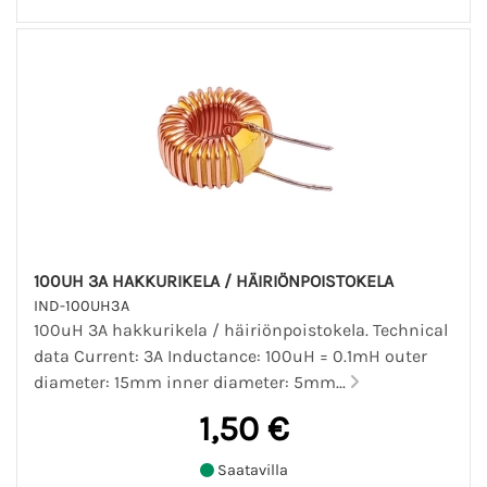
100UH 3A HAKKURIKELA / HÄIRIÖNPOISTOKELA
IND-100UH3A
100uH 3A hakkurikela / häiriönpoistokela. Technical
data Current: 3A Inductance: 100uH = 0.1mH outer
diameter: 15mm inner diameter: 5mm...
1,50 €
Saatavilla