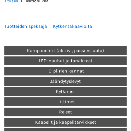
Etusivu
> Elektroniikka
Tuotteiden speksejä
Kytkentäkaavioita
Komponentit (aktiivi, passiivi, opto)
LED-nauhat ja tarvikkeet
IC-piirien kannat
Jäähdytyslevyt
Kytkimet
Liittimet
Releet
Kaapelit ja kaapelitarvikkeet