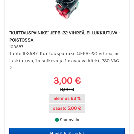
"KUITTAUSPAINIKE" JEPB-22 VIHREÄ, EI LUKKIUTUVA -
POISTOSSA
103587
Tuote 103587. Kuittauspainike (JEPB-22) vihreä, ei
lukkiutuva, 1 x sulkeva ja 1 x avaava kärki, 230 VAC...
3,00 €
8,00 €
63 %
alennus
5,00 €
säästö
Saatavilla