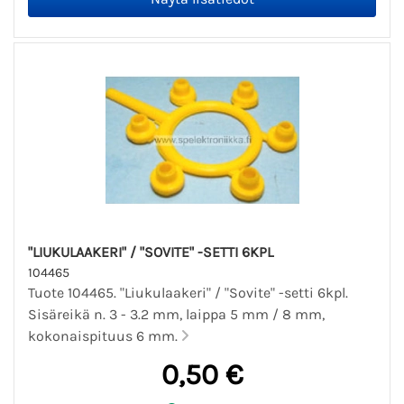
"LIUKULAAKERI" / "SOVITE" -SETTI 6KPL
104465
Tuote 104465. "Liukulaakeri" / "Sovite" -setti 6kpl.
Sisäreikä n. 3 - 3.2 mm, laippa 5 mm / 8 mm,
kokonaispituus 6 mm.
0,50 €