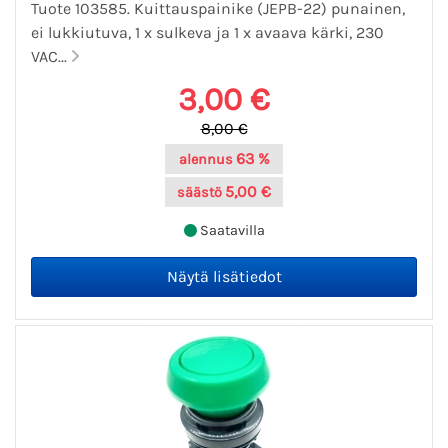
Tuote 103585. Kuittauspainike (JEPB-22) punainen,
ei lukkiutuva, 1 x sulkeva ja 1 x avaava kärki, 230
VAC...
3,00 €
8,00 €
63 %
alennus
5,00 €
säästö
Saatavilla