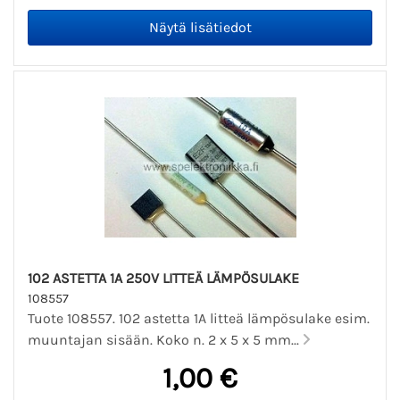
102 ASTETTA 1A 250V LITTEÄ LÄMPÖSULAKE
108557
Tuote 108557. 102 astetta 1A litteä lämpösulake esim.
muuntajan sisään. Koko n. 2 x 5 x 5 mm...
1,00 €