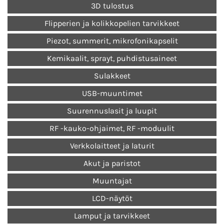
3D tulostus
Flipperien ja kolikkopelien tarvikkeet
Piezot, summerit, mikrofonikapselit
Kemikaalit, sprayt, puhdistusaineet
Sulakkeet
USB-muuntimet
Suurennuslasit ja luupit
RF -kauko-ohjaimet, RF -moduulit
Verkkolaitteet ja laturit
Akut ja paristot
Muuntajat
LCD-näytöt
Lamput ja tarvikkeet