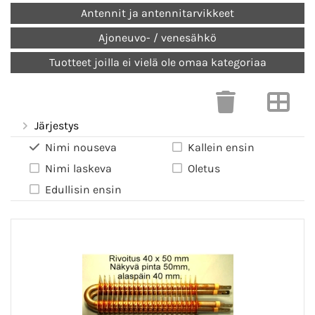
Antennit ja antennitarvikkeet
Ajoneuvo- / venesähkö
Tuotteet joilla ei vielä ole omaa kategoriaa
Järjestys
Nimi nouseva
Kallein ensin
Nimi laskeva
Oletus
Edullisin ensin