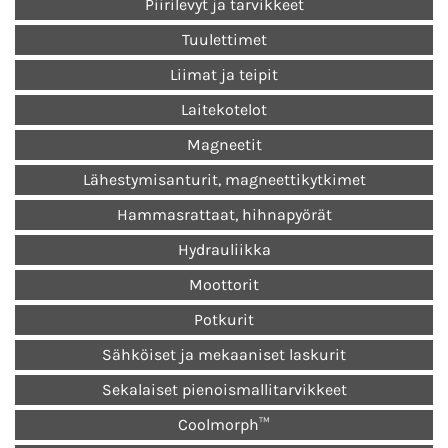
Piirilevyt ja tarvikkeet
Tuulettimet
Liimat ja teipit
Laitekotelot
Magneetit
Lähestymisanturit, magneettikytkimet
Hammasrattaat, hihnapyörät
Hydrauliikka
Moottorit
Potkurit
Sähköiset ja mekaaniset laskurit
Sekalaiset pienoismallitarvikkeet
Coolmorph™