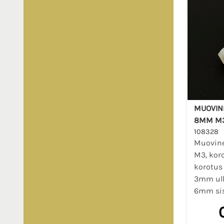
MUOVIN
8MM M
108328
Muovine
M3, ko
korotus
3mm ulk
6mm si