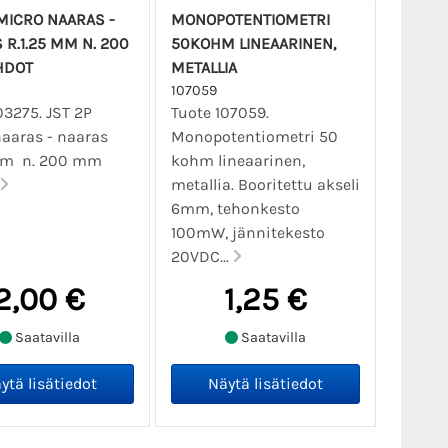
 MICRO NAARAS -
MONOPOTENTIOMETRI
 R.1.25 MM N. 200
50KOHM LINEAARINEN,
HDOT
METALLIA
107059
03275. JST 2P
Tuote 107059.
aaras - naaras
Monopotentiometri 50
 mm n. 200 mm
kohm lineaarinen,
metallia. Booritettu akseli
6mm, tehonkesto
100mW, jännitekesto
20VDC...
2,00 €
1,25 €
Saatavilla
Saatavilla