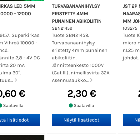
IRKAS LED 5MM
TURVABANAANIHYLSY
JST 2P
10000 - 12000
ERISTETTY 4MM
NAARAS
PUNAINEN ABIKOLIITIN
MM JO
SBN21459
103275
9157. Superkirkas
Tuote SBN21459.
Tuote 1
 Vihreä 10000 -
Turvabanaanihylsy
micro n
mcd.
eristetty 4mm punainen
r.1.25
ännite 2,8 - 4V DC
abikoliitin.
johdot.
virta 20 mA
Jännitteenkesto 1000V
ulma 30°.
(Cat III), nimellisvirta 32A.
tuus...
Asennusaukko...
0,60 €
2,30 €
Saatavilla
Saatavilla