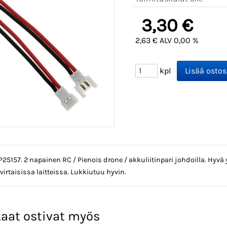
3,30 €
2,63 € ALV 0,00 %
kpl
25157. 2 napainen RC / Pienois drone / akkuliitinpari johdoilla. Hyvä y
irtaisissa laitteissa. Lukkiutuu hyvin.
aat ostivat myös