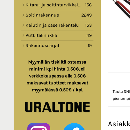
Kitara- ja soitintarvikkeita
156
Soitinrakennus
2249
Kaiutin ja case rakentelu
153
Putkitekniikka
49
Rakennussarjat
19
Myymälän tiskiltä ostaessa
minimi kpl hinta 0.50€, eli
verkkokaupassa alle 0.50€
maksavat tuotteet maksavat
myymälässä 0.50€ / kpl.
Tuote SNP
pienempiv
Asiakk