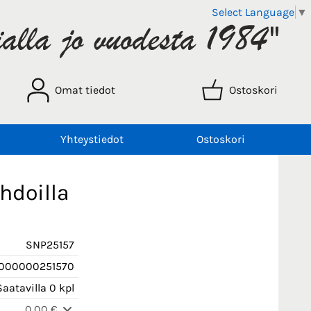
Select Language
▼
Omat tiedot
Ostoskori
Yhteystiedot
Ostoskori
hdoilla
SNP25157
000000251570
aatavilla 0 kpl
0,00 €