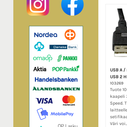
USB A /
USB 2 H
103269
Tuote 10
kaapeli
Speed. T
laitteel
setifika
Väri voi.