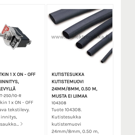
KIN 1 X ON - OFF
KUTISTESUKKA
INNITYS,
KUTISTEMUOVI
LEVYLLÄ
24MM/8MM, 0.50 M,
T-250/10-R
MUSTA EI LIIMAA
kin 1 x ON - OFF
104308
ava tekstilevy.
Tuote 104308.
iinnitys,
Kutistesukka
saukko...
kutistemuovi
24mm/8mm, 0.50 m,