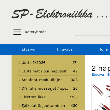
Tuoteryhmät
Etusivu
Tiliavaus
Toimi
Uutta 7/2026
471
2 nap
Lajitelmat / puuhapussit
42
Etusivu
>
E
Arduinot, moduulit jne
303
DIY rakennussarjat / opetussarjat
26
Elektroniikka
7725
Työkalut & juottaminen
430