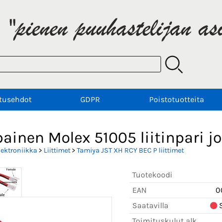
tusehdot
GDPR
Poistotuotteita
ainen Molex 51005 liitinpari jo
lektroniikka
>
Liittimet
>
Tamiya JST XH RCY BEC P liittimet
Tuotekoodi
EAN
0
Saatavilla
S
Toimituskulut alk.