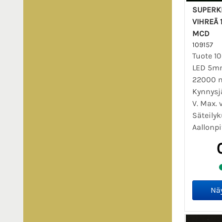
SUPERK
VIHREÄ 
MCD
109157
Tuote 10
LED 5mm
22000 
Kynnysj
V. Max. 
Säteilyk
Aallonpi