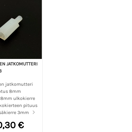
EN JATKOMUTTERI
3
n jatkomutteri
rotus 8mm
 8mm ulkokierre
okierteen pituus
säkierre 3mm
0,30 €