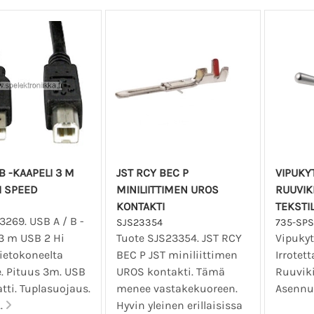
 B -KAAPELI 3 M
JST RCY BEC P
VIPUKYT
I SPEED
MINILIITTIMEN UROS
RUUVIKI
KONTAKTI
TEKSTI
3269. USB A / B -
SJS23354
735-SPS
 3 m USB 2 Hi
Tuote SJS23354. JST RCY
Vipukyt
ietokoneelta
BEC P JST miniliittimen
Irrotett
le. Pituus 3m. USB
UROS kontakti. Tämä
Ruuvik
atti. Tuplasuojaus.
menee vastakekuoreen.
Asennu
..
Hyvin yleinen erillaisissa