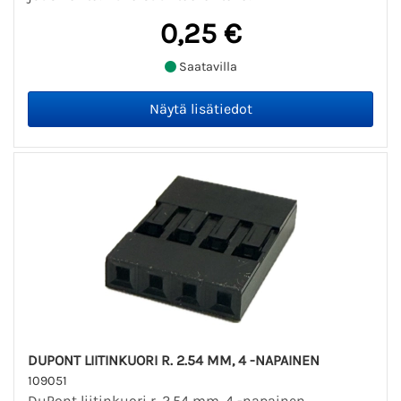
0,25 €
Saatavilla
DUPONT LIITINKUORI R. 2.54 MM, 4 -NAPAINEN
109051
DuPont liitinkuori r. 2.54 mm, 4 -napainen.