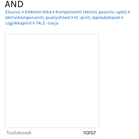
AND
Etusivu
>
Elektroniikka
>
Komponentit (aktiivi, passiivi, opto)
>
Aktiivikomponentit, puolijohteet
>
IC -piirit, läpiladottavat
>
Logiikkapiirit
>
74LS -sarja
Tuotekoodi
113157