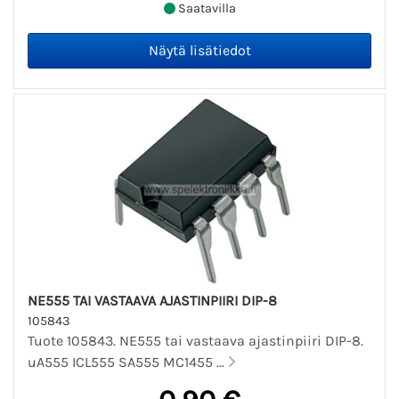
Saatavilla
NE555 TAI VASTAAVA AJASTINPIIRI DIP-8
105843
Tuote 105843. NE555 tai vastaava ajastinpiiri DIP-8.
uA555 ICL555 SA555 MC1455 ...