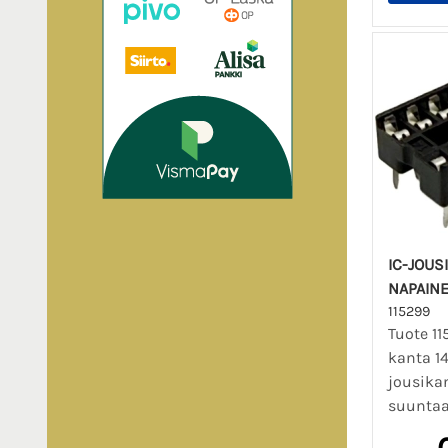
IC-JOUS
NAPAIN
115299
Tuote 11
kanta 1
jousika
suuntaa