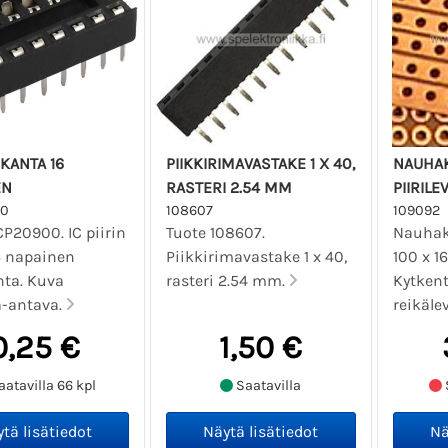
IKANTA 16
PIIKKIRIMAVASTAKE 1 X 40,
NAUHAK
EN
RASTERI 2.54 MM
PIIRILE
00
108607
109092
P20900. IC piirin
Tuote 108607.
Nauhaku
6 napainen
Piikkirimavastake 1 x 40,
100 x 1
nta. Kuva
rasteri 2.54 mm.
Kytkent
-antava.
reikäle
0,25 €
1,50 €
atavilla 66 kpl
Saatavilla