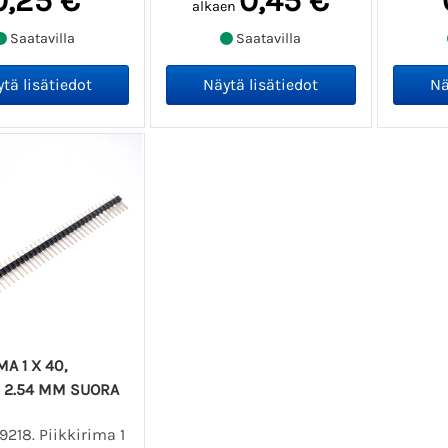
0,25 €
0,45 €
alkaen
Saatavilla
Saatavilla
MA 1 X 40,
 2.54 MM SUORA
9218. Piikkirima 1