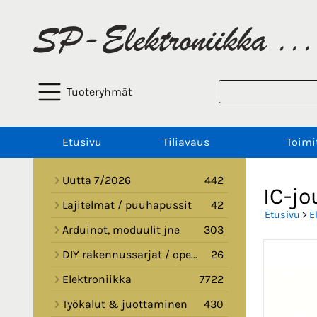
Tuoteryhmät
Etusivu
Tiliavaus
Toimi
Uutta 7/2026
442
IC-j
Lajitelmat / puuhapussit
42
Etusivu
>
E
Arduinot, moduulit jne
303
DIY rakennussarjat / opetussarjat
26
Elektroniikka
7722
Työkalut & juottaminen
430