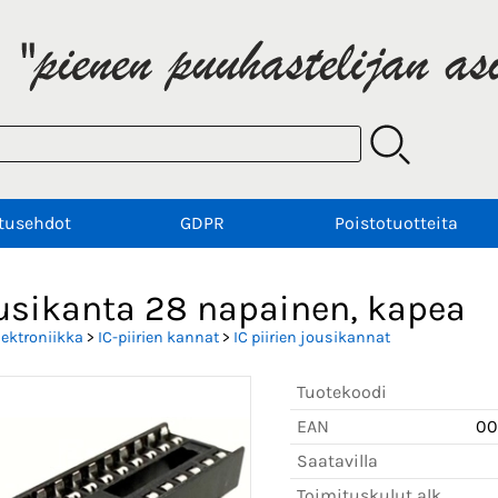
tusehdot
GDPR
Poistotuotteita
ousikanta 28 napainen, kapea
lektroniikka
>
IC-piirien kannat
>
IC piirien jousikannat
Tuotekoodi
EAN
00
Saatavilla
Toimituskulut alk.