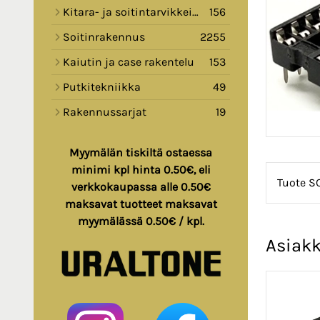
Kitara- ja soitintarvikkeita
156
Soitinrakennus
2255
Kaiutin ja case rakentelu
153
Putkitekniikka
49
Rakennussarjat
19
Myymälän tiskiltä ostaessa
minimi kpl hinta 0.50€, eli
Tuote S
verkkokaupassa alle 0.50€
maksavat tuotteet maksavat
myymälässä 0.50€ / kpl.
Asiakk