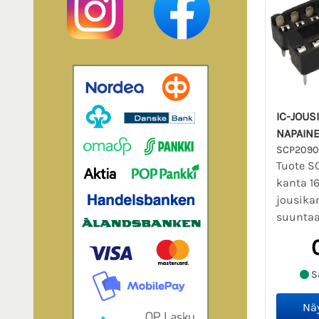
IC-JOUS
NAPAIN
SCP209
Tuote SC
kanta 1
jousika
suuntaa
Sa