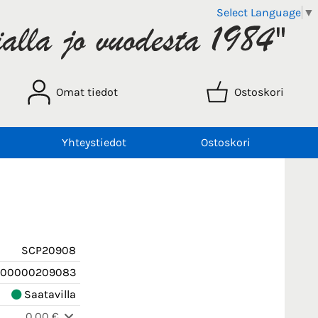
Select Language
▼
Omat tiedot
Ostoskori
Yhteystiedot
Ostoskori
SCP20908
00000209083
Saatavilla
0,00 €