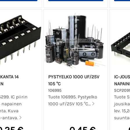
IKANTA 14
PYSTYELKO 1000 UF/25V
IC-JOU
EN
105 °C
NAPAIN
106995
SCP2091
5299. IC piirin
Tuote 106995. Pystyelko
Tuote S
4 napainen
1000 uF/25V 105 °C...
jousika
nta. Kuva
lev. 15
-antava.
suunta