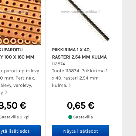
UPAROITU
PIIKKIRIMA 1 X 40,
VY 100 X 160 MM
RASTERI 2.54 MM KULMA
113874
paroitu piirilevy
Tuote 113874. Piikkirima 1
60 mm. Pertinax.
x 40, rasteri 2.54 mm
älevy, verolevy,
kulma.
vy.
3,50 €
0,65 €
Saatavilla 0 kpl
Saatavilla