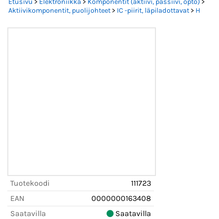
Etusivu
>
Elektroniikka
>
Komponentit (aktiivi, passiivi, opto)
>
Aktiivikomponentit, puolijohteet
>
IC -piirit, läpiladottavat
>
H
Tuotekoodi
111723
EAN
0000000163408
Saatavilla
Saatavilla