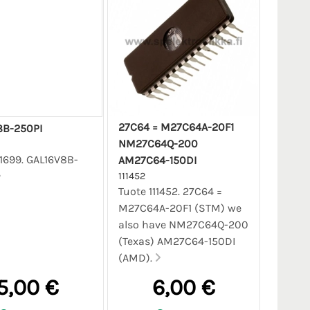
27C64 = M27C64A-20F1
8B-250PI
NM27C64Q-200
11699. GAL16V8B-
AM27C64-150DI
111452
Tuote 111452. 27C64 =
M27C64A-20F1 (STM) we
also have NM27C64Q-200
(Texas) AM27C64-150DI
(AMD).
5,00 €
6,00 €