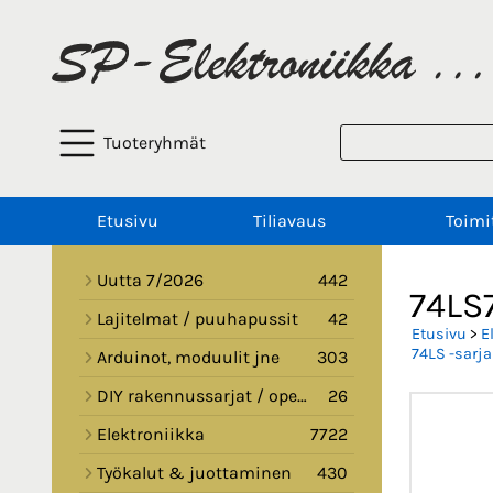
Tuoteryhmät
Etusivu
Tiliavaus
Toimi
Uutta 7/2026
442
74LS7
Lajitelmat / puuhapussit
42
Etusivu
>
E
74LS -sarja
Arduinot, moduulit jne
303
DIY rakennussarjat / opetussarjat
26
Elektroniikka
7722
Työkalut & juottaminen
430