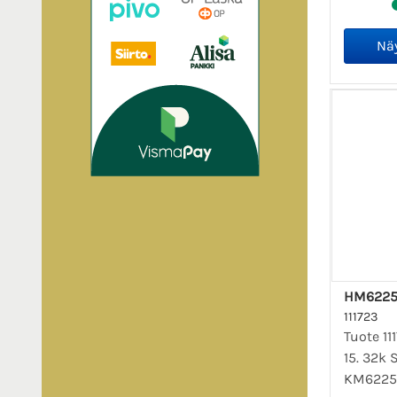
HM6225
111723
Tuote 1
15. 32k 
KM6225