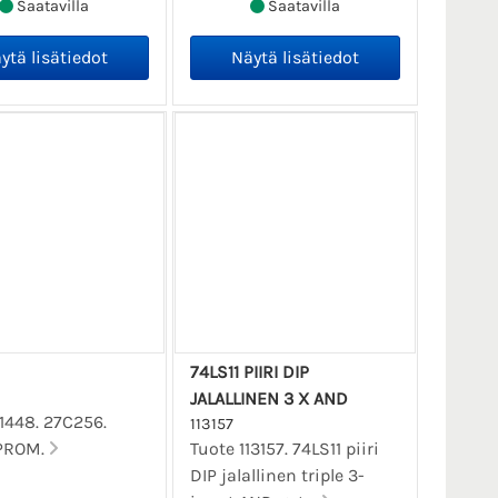
Saatavilla
Saatavilla
74LS11 PIIRI DIP
JALALLINEN 3 X AND
11448. 27C256.
113157
PROM.
Tuote 113157. 74LS11 piiri
DIP jalallinen triple 3-