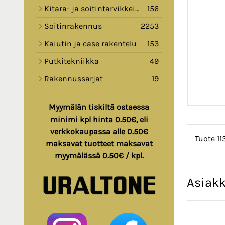
Kitara- ja soitintarvikkeita
156
Soitinrakennus
2253
Kaiutin ja case rakentelu
153
Putkitekniikka
49
Rakennussarjat
19
Myymälän tiskiltä ostaessa
minimi kpl hinta 0.50€, eli
verkkokaupassa alle 0.50€
Tuote 113
maksavat tuotteet maksavat
myymälässä 0.50€ / kpl.
Asiakk