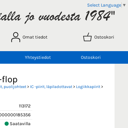
Select Language
▼
Omat tiedot
Ostoskori
Yhteystiedot
Ostoskori
-flop
t, puolijohteet
>
IC -piirit, läpiladottavat
>
Logiikkapiirit
>
113172
000000185356
Saatavilla