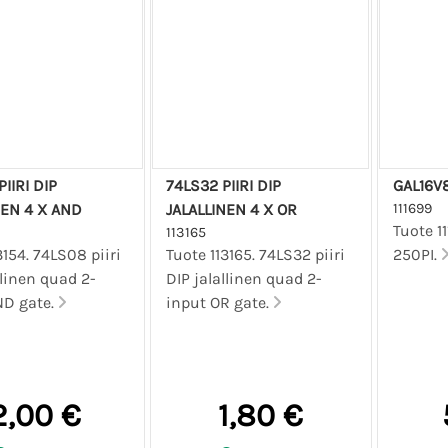
IIRI DIP
74LS32 PIIRI DIP
GAL16V
NEN 4 X AND
JALALLINEN 4 X OR
111699
Tuote 1
113165
3154. 74LS08 piiri
Tuote 113165. 74LS32 piiri
250PI.
llinen quad 2-
DIP jalallinen quad 2-
ND gate.
input OR gate.
2,00 €
1,80 €