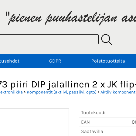
tusehdot
GDPR
Poistotuotteita
3 piiri DIP jalallinen 2 x JK flip
lektroniikka
>
Komponentit (aktiivi, passiivi, opto)
>
Aktiivikomponenti
Tuotekoodi
EAN
0
Saatavilla