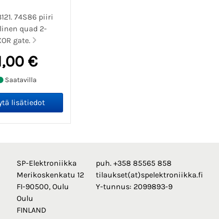
3121. 74S86 piiri
llinen quad 2-
XOR gate.
1,00 €
Saatavilla
SP-Elektroniikka
puh. +358 85565 858
Merikoskenkatu 12
tilaukset(at)spelektroniikka.fi
FI-90500, Oulu
Y-tunnus: 2099893-9
Oulu
FINLAND