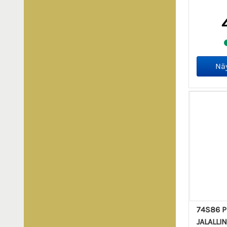
74S86 PI
JALALLI