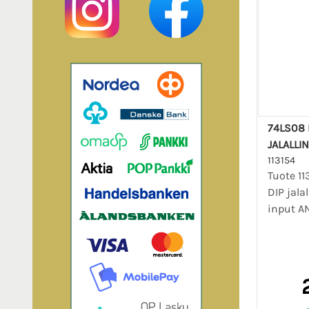
74LS08 P
JALALLI
113154
Tuote 11
DIP jala
input A