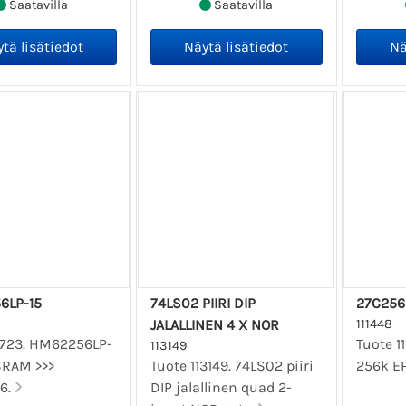
Saatavilla
Saatavilla
6LP-15
74LS02 PIIRI DIP
27C256
JALALLINEN 4 X NOR
111448
11723. HM62256LP-
Tuote 1
113149
SRAM >>>
Tuote 113149. 74LS02 piiri
256k E
6.
DIP jalallinen quad 2-