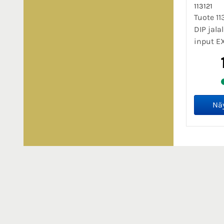
113121
Tuote 11
DIP jala
input E