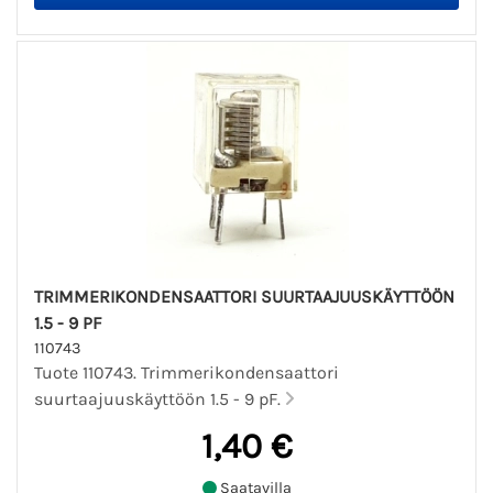
TRIMMERIKONDENSAATTORI SUURTAAJUUSKÄYTTÖÖN
1.5 - 9 PF
110743
Tuote 110743. Trimmerikondensaattori
suurtaajuuskäyttöön 1.5 - 9 pF.
1,40 €
Saatavilla