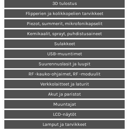
3D tulostus
Flipperien ja kolikkopelien tarvikkeet
Piezot, summerit, mikrofonikapselit
Kemikaalit, sprayt, puhdistusaineet
Sulakkeet
USB-muuntimet
Suurennuslasit ja luupit
RF -kauko-ohjaimet, RF -moduulit
Verkkolaitteet ja laturit
Akut ja paristot
Muuntajat
LCD-näytöt
Lamput ja tarvikkeet