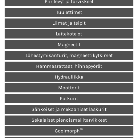
Piirilevyt ja tarvikkeet
Tuulettimet
Liimat ja teipit
Laitekotelot
Magneetit
Lähestymisanturit, magneettikytkimet
Hammasrattaat, hihnapyörät
Hydrauliikka
Moottorit
Potkurit
Sähköiset ja mekaaniset laskurit
Sekalaiset pienoismallitarvikkeet
Coolmorph™