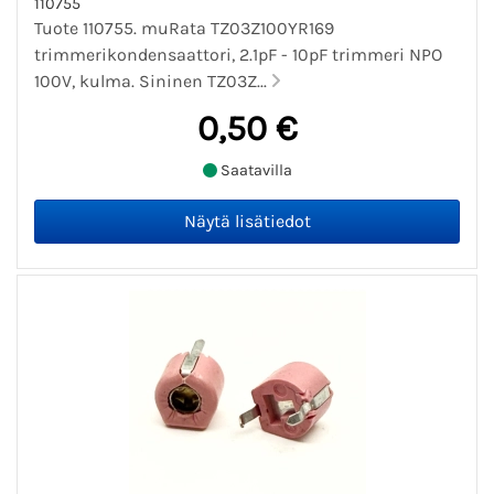
110755
Tuote 110755. muRata TZ03Z100YR169
trimmerikondensaattori, 2.1pF - 10pF trimmeri NPO
100V, kulma. Sininen TZ03Z...
0,50 €
Saatavilla