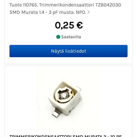
Tuote 110765. Trimmerikondensaattori TZB04Z030
SMD Murata 1.4 - 3 pF musta. NPO.
0,25 €
Saatavilla
TRIMMERIKONDENSAATTORI SMD MURATA 3 - 10 PF