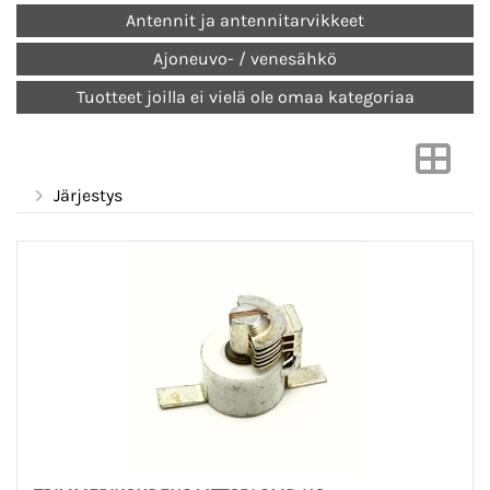
Antennit ja antennitarvikkeet
Ajoneuvo- / venesähkö
Tuotteet joilla ei vielä ole omaa kategoriaa
Järjestys