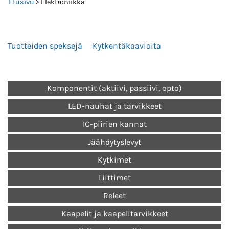
Etusivu
> Elektroniikka
Tuotteiden speksejä
Kytkentäkaavioita
Komponentit (aktiivi, passiivi, opto)
LED-nauhat ja tarvikkeet
IC-piirien kannat
Jäähdytyslevyt
Kytkimet
Liittimet
Releet
Kaapelit ja kaapelitarvikkeet