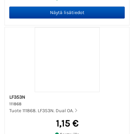
LF353N
111868
Tuote 111868. LF353N. Dual OA.
1,15 €