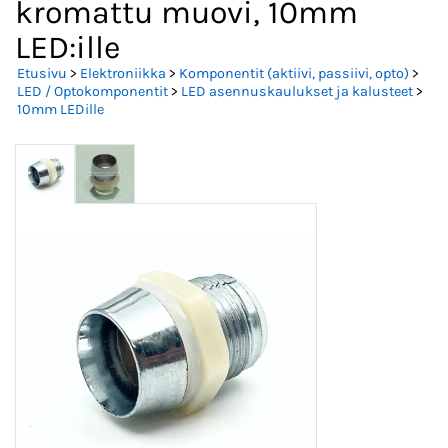
kromattu muovi, 10mm
LED:ille
Etusivu
>
Elektroniikka
>
Komponentit (aktiivi, passiivi, opto)
>
LED / Optokomponentit
>
LED asennuskaulukset ja kalusteet
>
10mm LEDille