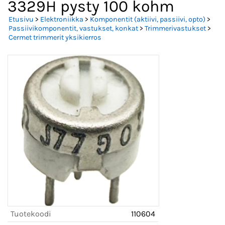
3329H pysty 100 kohm
Etusivu
>
Elektroniikka
>
Komponentit (aktiivi, passiivi, opto)
>
Passiivikomponentit, vastukset, konkat
>
Trimmerivastukset
>
Cermet trimmerit yksikierros
Tuotekoodi
110604