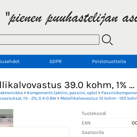
tusehdot
GDPR
Poistotuotteita
likalvovastus 39.0 kohm, 1% ...
lektroniikka
>
Komponentit (aktiivi, passiivi, opto)
>
Passiivikomponent
ovastukset, 1% - 2%, 0.4-0.6W
>
Metallikalvovastus 10 kohm - 100 kohm
Tuotekoodi
EAN
0
Saatavilla