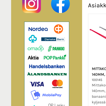
Asiakk
MITTAKO
140MM,
100145
Mittako
140mm,
banaani
kyljessä