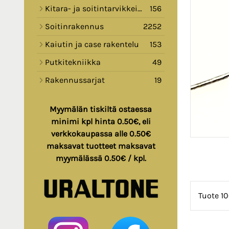
Kitara- ja soitintarvikkeita
156
Soitinrakennus
2252
Kaiutin ja case rakentelu
153
Putkitekniikka
49
Rakennussarjat
19
Myymälän tiskiltä ostaessa
minimi kpl hinta 0.50€, eli
verkkokaupassa alle 0.50€
maksavat tuotteet maksavat
myymälässä 0.50€ / kpl.
Tuote 10