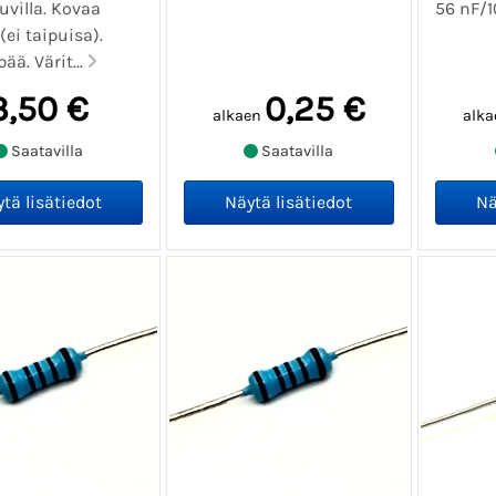
uvilla. Kovaa
56 nF/1
ei taipuisa).
ä. Värit...
3,50 €
0,25 €
alkaen
alka
Saatavilla
Saatavilla