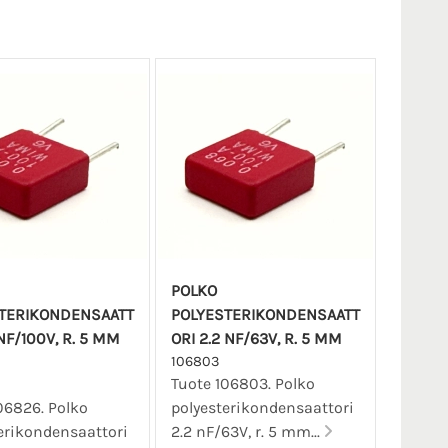
POLKO
TERIKONDENSAATT
POLYESTERIKONDENSAATT
NF/100V, R. 5 MM
ORI 2.2 NF/63V, R. 5 MM
106803
Tuote 106803. Polko
06826. Polko
polyesterikondensaattori
erikondensaattori
2.2 nF/63V, r. 5 mm...