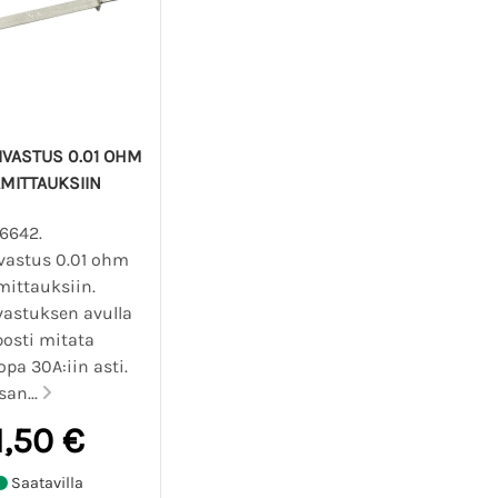
VASTUS 0.01 OHM
AMITTAUKSIIN
06642.
vastus 0.01 ohm
mittauksiin.
astuksen avulla
posti mitata
jopa 30A:iin asti.
san...
1,50 €
Saatavilla