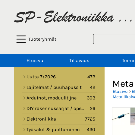
Tuoteryhmät
Etusivu
Tiliavaus
Toimi
Uutta 7/2026
473
Metal
Lajitelmat / puuhapussit
42
Etusivu
>
E
Metallikalv
Arduinot, moduulit jne
303
DIY rakennussarjat / opetussarjat
26
Elektroniikka
7725
Työkalut & juottaminen
430