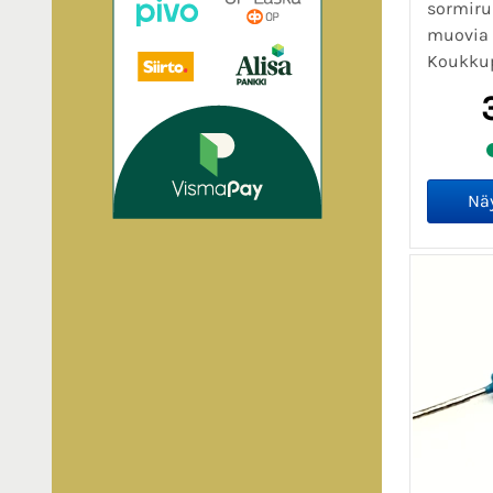
sormiru
muovia (
Koukkupä