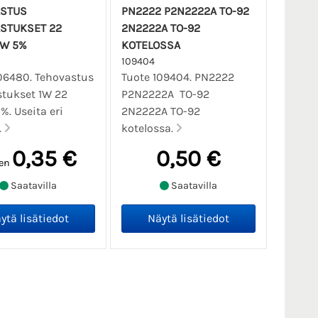
ASTUS
PN2222 P2N2222A TO-92
STUKSET 22
2N2222A TO-92
1W 5%
KOTELOSSA
109404
06480. Tehovastus
Tuote 109404. PN2222
tukset 1W 22
P2N2222A TO-92
. Useita eri
2N2222A TO-92
.
kotelossa.
0,35 €
0,50 €
en
Saatavilla
Saatavilla