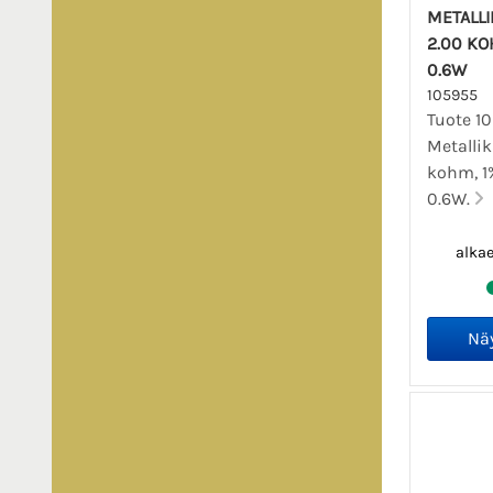
METALL
2.00 KOH
0.6W
105955
Tuote 1
Metalli
kohm, 1% 
0.6W.
alka