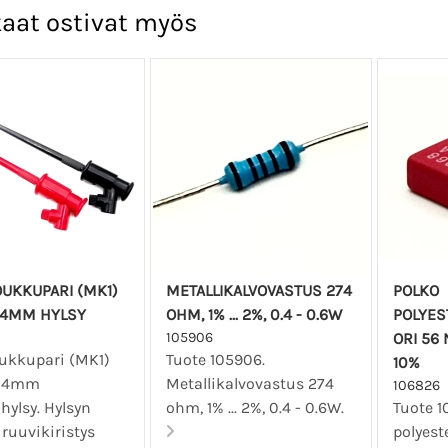
aat ostivat myös
UKKUPARI (MK1)
METALLIKALVOVASTUS 274
POLKO
 4MM HYLSY
OHM, 1% ... 2%, 0.4 - 0.6W
POLYES
105906
ORI 56 
ukkupari (MK1)
Tuote 105906.
10%
 4mm
Metallikalvovastus 274
106826
hylsy. Hylsyn
ohm, 1% ... 2%, 0.4 - 0.6W.
Tuote 1
 ruuvikiristys
polyest