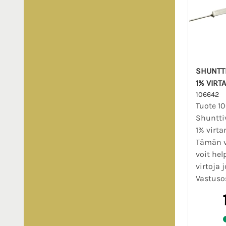
SHUNTTI
1% VIRT
106642
Tuote 1
Shuntti
1% virta
Tämän v
voit hel
virtoja 
Vastuso