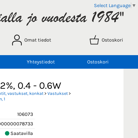
Select Language
▼
Omat tiedot
Ostoskori
Yhteystiedot
Ostoskori
 2%, 0.4 - 0.6W
it, vastukset, konkat
>
Vastukset
>
, 1
106073
000000078733
Saatavilla