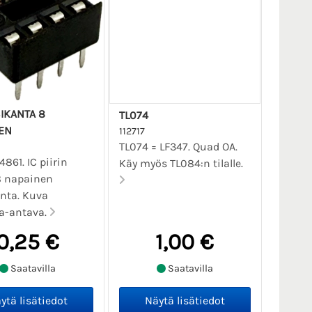
SIKANTA 8
TL074
EN
112717
TL074 = LF347. Quad OA.
4861. IC piirin
Käy myös TL084:n tilalle.
8 napainen
nta. Kuva
a-antava.
0,25 €
1,00 €
Saatavilla
Saatavilla