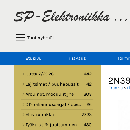
Tuoteryhmät
Etusivu
Tiliavaus
Toimi
Uutta 7/2026
442
2N39
Lajitelmat / puuhapussit
42
Etusivu
>
E
Arduinot, moduulit jne
303
DIY rakennussarjat / opetussarjat
26
Elektroniikka
7723
Työkalut & juottaminen
430