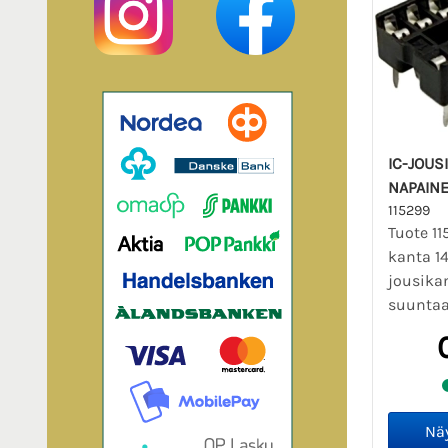
IC-JOUS
NAPAIN
115299
Tuote 11
kanta 1
jousika
suuntaa