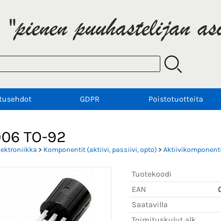
tusehdot
GDPR
Poistotuotteita
06 TO-92
lektroniikka
>
Komponentit (aktiivi, passiivi, opto)
>
Aktiivikomponenti
Tuotekoodi
EAN
Saatavilla
Toimituskulut alk.