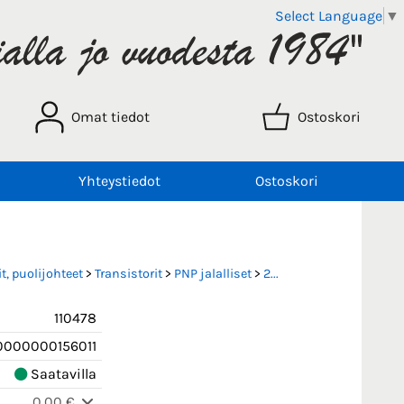
Select Language
▼
Omat tiedot
Ostoskori
Yhteystiedot
Ostoskori
t, puolijohteet
>
Transistorit
>
PNP jalalliset
>
2...
110478
0000000156011
Saatavilla
0,00 €