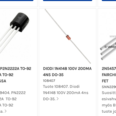
P2N2222A TO-92
DIODI 1N4148 100V 200MA
2N5457
 TO-92
4NS DO-35
FAIRCHI
SSA
108407
FET
Tuote 108407. Diodi
SNN229
09404. PN2222
1N4148 100V 200mA 4ns
Suositt
2A TO-92
DO-35.
esivah
 TO-92
myös BF
sa.
tuote j