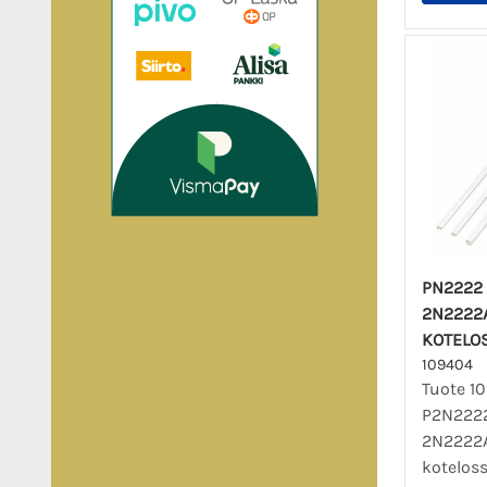
PN2222 
2N2222A
KOTELO
109404
Tuote 1
P2N222
2N2222A
kotelos