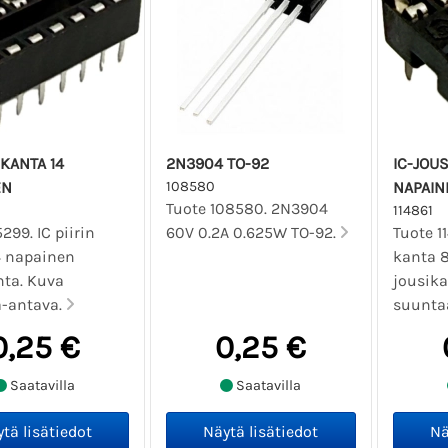
IKANTA 14
2N3904 TO-92
IC-JOU
EN
108580
NAPAIN
Tuote 108580. 2N3904
114861
5299. IC piirin
60V 0.2A 0.625W TO-92.
Tuote 11
4 napainen
kanta 
nta. Kuva
jousika
-antava.
suunta
0,25 €
0,25 €
Saatavilla
Saatavilla