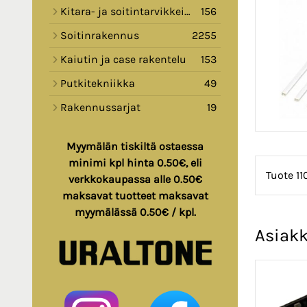
Kitara- ja soitintarvikkeita
156
Soitinrakennus
2255
Kaiutin ja case rakentelu
153
Putkitekniikka
49
Rakennussarjat
19
Myymälän tiskiltä ostaessa
minimi kpl hinta 0.50€, eli
Tuote 1
verkkokaupassa alle 0.50€
maksavat tuotteet maksavat
myymälässä 0.50€ / kpl.
Asiakk