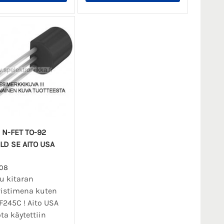
 N-FET TO-92
LD SE AITO USA
08
u kitaran
vistimena kuten
245C ! Aito USA
ota käytettiin