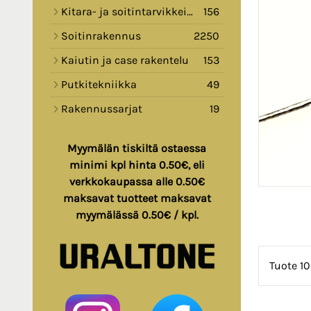
Kitara- ja soitintarvikkeita
156
Soitinrakennus
2250
Kaiutin ja case rakentelu
153
Putkitekniikka
49
Rakennussarjat
19
Myymälän tiskiltä ostaessa
minimi kpl hinta 0.50€, eli
verkkokaupassa alle 0.50€
maksavat tuotteet maksavat
myymälässä 0.50€ / kpl.
Tuote 10