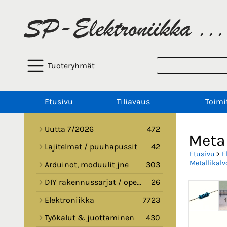
Tuoteryhmät
Etusivu
Tiliavaus
Toimi
Uutta 7/2026
472
Metal
Lajitelmat / puuhapussit
42
Etusivu
>
E
Metallikalv
Arduinot, moduulit jne
303
DIY rakennussarjat / opetussarjat
26
Elektroniikka
7723
Työkalut & juottaminen
430