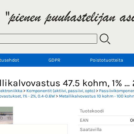
tusehdot
GDPR
Poistotuotteita
likalvovastus 47.5 kohm, 1% ... 
lektroniikka
>
Komponentit (aktiivi, passiivi, opto)
>
Passiivikomponent
ovastukset, 1% - 2%, 0.4-0.6W
>
Metallikalvovastus 10 kohm - 100 kohm
Tuotekoodi
EAN
0
Saatavilla