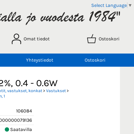
Select Language
▼
Omat tiedot
Ostoskori
Yhteystiedot
Ostoskori
2%, 0.4 - 0.6W
it, vastukset, konkat
>
Vastukset
>
, 1
106084
000000079136
Saatavilla