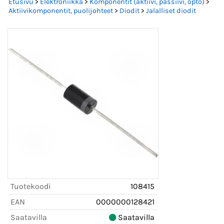
Etusivu
>
Elektroniikka
>
Komponentit (aktiivi, passiivi, opto)
>
Aktiivikomponentit, puolijohteet
>
Diodit
>
Jalalliset diodit
Tuotekoodi
108415
EAN
0000000128421
Saatavilla
Saatavilla