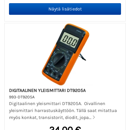
DIGITAALINEN YLEISMITTARI DT9205A
993-DT9205A
Digitaalinen yleismittari DT9205A. Oivallinen
yleismittari harrastuskäyttöön. Tällä saat mitattua
myös konkat, transistorit, diodit, jopa...
24,00 €