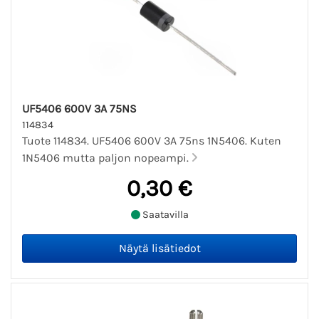
UF5406 600V 3A 75NS
114834
Tuote 114834. UF5406 600V 3A 75ns 1N5406. Kuten
1N5406 mutta paljon nopeampi.
0,30 €
Saatavilla