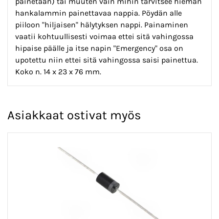
painetaan) tai muuten vain mihin tarvitsee hieman
hankalammin painettavaa nappia. Pöydän alle
piiloon "hiljaisen" hälytyksen nappi. Painaminen
vaatii kohtuullisesti voimaa ettei sitä vahingossa
hipaise päälle ja itse napin "Emergency" osa on
upotettu niin ettei sitä vahingossa saisi painettua.
Koko n. 14 x 23 x 76 mm.
Asiakkaat ostivat myös