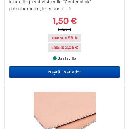
kitaroille ja vahvistimille. "Center click"
potentiometrit, lineaarisia...
1,50 €
3,55 €
58 %
alennus
2,05 €
säästö
Saatavilla