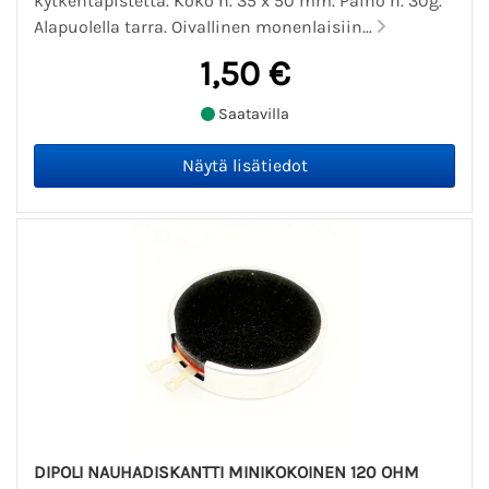
kytkentäpistettä. Koko n. 35 x 50 mm. Paino n. 30g.
Alapuolella tarra. Oivallinen monenlaisiin...
1,50 €
Saatavilla
DIPOLI NAUHADISKANTTI MINIKOKOINEN 120 OHM