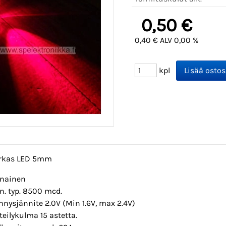
0,50 €
0,40 € ALV 0,00 %
kpl
irkas LED 5mm
nainen
n. typ. 8500 mcd.
nnysjännite 2.0V (Min 1.6V, max 2.4V)
teilykulma 15 astetta.