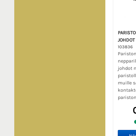
PARISTO
JOHDOT 
103836
Paristo
nepparil
johdot 
paristol
muille 
kontakte
pariston