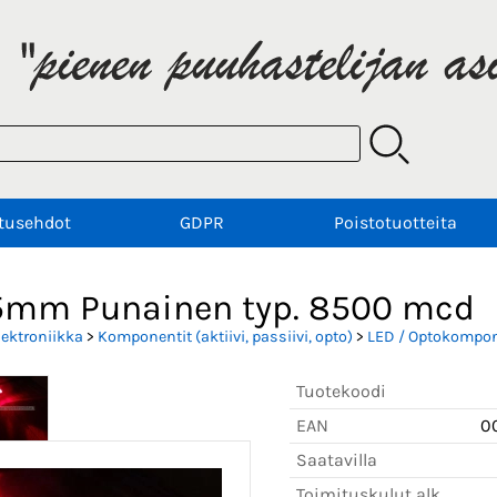
tusehdot
GDPR
Poistotuotteita
5mm Punainen typ. 8500 mcd
lektroniikka
>
Komponentit (aktiivi, passiivi, opto)
>
LED / Optokompon
Tuotekoodi
EAN
0
Saatavilla
Toimituskulut alk.