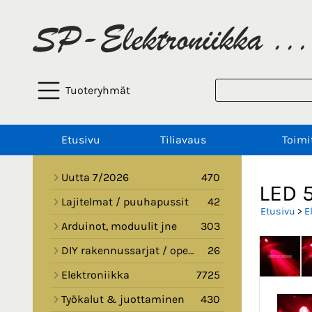
Tuoteryhmät
Etusivu
Tiliavaus
Toimi
Uutta 7/2026
470
LED 
Lajitelmat / puuhapussit
42
Etusivu
>
E
Arduinot, moduulit jne
303
DIY rakennussarjat / opetussarjat
26
Elektroniikka
7725
Työkalut & juottaminen
430