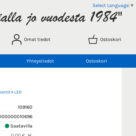
Select Language
▼
Omat tiedot
Ostoskori
Yhteystiedot
Ostoskori
entit
>
LED
109160
000000010696
Saatavilla
0,00 €