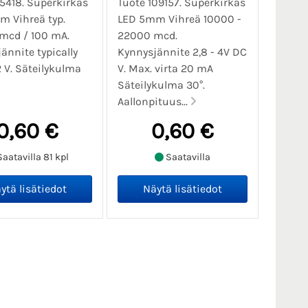
15418. Superkirkas
Tuote 109157. Superkirkas
 Vihreä typ.
LED 5mm Vihreä 10000 -
mcd / 100 mA.
22000 mcd.
ännite typically
Kynnysjännite 2,8 - 4V DC
2 V. Säteilykulma
V. Max. virta 20 mA
Säteilykulma 30°.
Aallonpituus...
0,60 €
0,60 €
aatavilla 81 kpl
Saatavilla