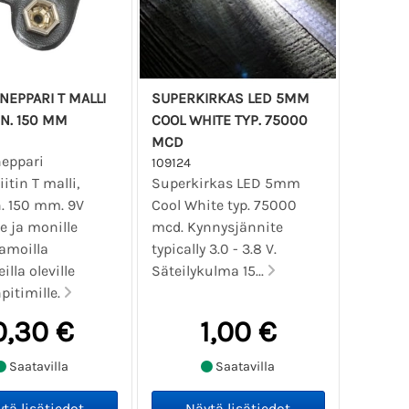
NEPPARI T MALLI
SUPERKIRKAS LED 5MM
N. 150 MM
COOL WHITE TYP. 75000
MCD
neppari
109124
iitin T malli,
Superkirkas LED 5mm
n. 150 mm. 9V
Cool White typ. 75000
le ja monille
mcd. Kynnysjännite
samoilla
typically 3.0 - 3.8 V.
illa oleville
Säteilykulma 15...
pitimille.
0,30 €
1,00 €
Saatavilla
Saatavilla