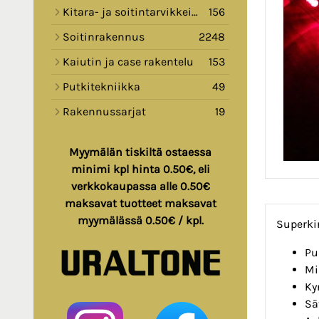
Kitara- ja soitintarvikkeita
156
Soitinrakennus
2248
Kaiutin ja case rakentelu
153
Putkitekniikka
49
Rakennussarjat
19
Myymälän tiskiltä ostaessa
minimi kpl hinta 0.50€, eli
verkkokaupassa alle 0.50€
maksavat tuotteet maksavat
myymälässä 0.50€ / kpl.
Superk
Pu
Mi
Ky
Sä