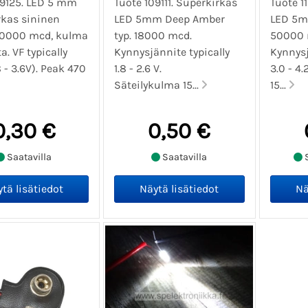
09125. LED 5 mm
Tuote 109111. Superkirkas
Tuote 1
rkas sininen
LED 5mm Deep Amber
LED 5mm
10000 mcd, kulma
typ. 18000 mcd.
50000 
a. VF typically
Kynnysjännite typically
Kynnysj
8 - 3.6V). Peak 470
1.8 - 2.6 V.
3.0 - 4.
Säteilykulma 15...
15...
0,30 €
0,50 €
Saatavilla
Saatavilla
S