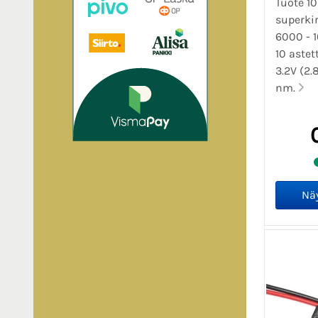
Tuote 1
superki
6000 - 
10 astett
3.2V (2.
nm.