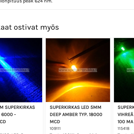
llonpituus peak 624 nm.
aat ostivat myös
MM SUPERKIRKAS
SUPERKIRKAS LED 5MM
SUPERK
 6000 -
DEEP AMBER TYP. 18000
VIHREÄ
CD
MCD
100 MA
109111
115418