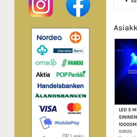
Aa
Asiakk
LED 5 
SININEN
10000M
109125