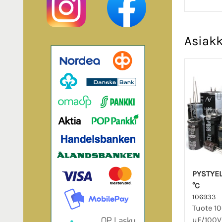
Asiakk
PYSTYEL
°C
106933
Tuote 10
uF/100V 