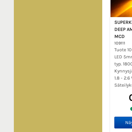
SUPERK
DEEP AM
MCD
109111
Tuote 10
LED 5m
typ. 18
Kynnysjä
1.8 - 2.6 
Säteilyk