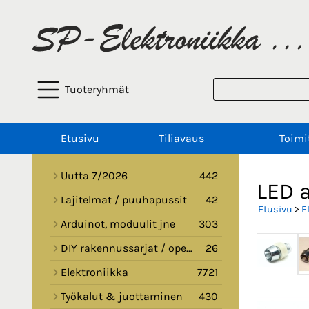
Tuoteryhmät
Etusivu
Tiliavaus
Toimi
Uutta 7/2026
442
LED 
Lajitelmat / puuhapussit
42
Etusivu
>
E
Arduinot, moduulit jne
303
DIY rakennussarjat / opetussarjat
26
Elektroniikka
7721
Työkalut & juottaminen
430