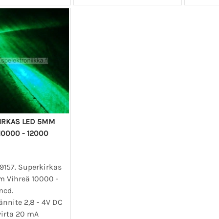
IRKAS LED 5MM
10000 - 12000
9157. Superkirkas
 Vihreä 10000 -
mcd.
ännite 2,8 - 4V DC
virta 20 mA