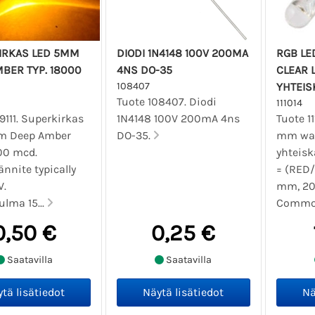
IRKAS LED 5MM
DIODI 1N4148 100V 200MA
RGB LE
BER TYP. 18000
4NS DO-35
CLEAR L
108407
YHTEIS
Tuote 108407. Diodi
111014
9111. Superkirkas
1N4148 100V 200mA 4ns
Tuote 1
m Deep Amber
DO-35.
mm wate
000 mcd.
yhteisk
nnite typically
= (RED
V.
mm, 20
ulma 15...
Common
0,50 €
0,25 €
Saatavilla
Saatavilla