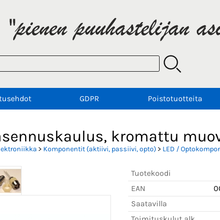
tusehdot
GDPR
Poistotuotteita
asennuskaulus, kromattu muovi
lektroniikka
>
Komponentit (aktiivi, passiivi, opto)
>
LED / Optokompon
Tuotekoodi
EAN
0
Saatavilla
Toimituskulut alk.