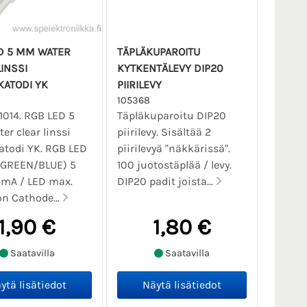
D 5 MM WATER
TÄPLÄKUPAROITU
INSSI
KYTKENTÄLEVY DIP20
KATODI YK
PIIRILEVY
105368
11014. RGB LED 5
Täpläkuparoitu DIP20
r clear linssi
piirilevy. Sisältää 2
atodi YK. RGB LED
piirilevyä "näkkärissä".
/GREEN/BLUE) 5
100 juotostäplää / levy.
mA / LED max.
DIP20 padit joista...
 Cathode...
1,90 €
1,80 €
Saatavilla
Saatavilla