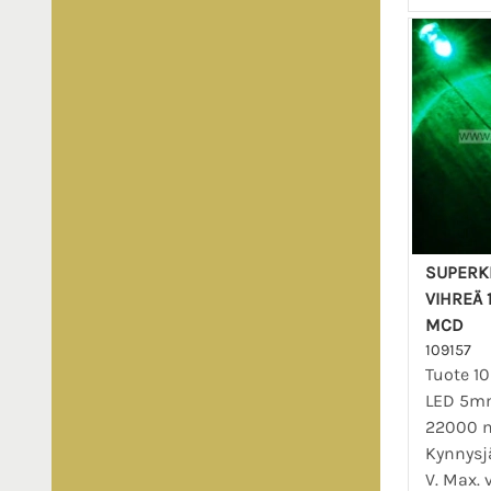
SUPERK
VIHREÄ 
MCD
109157
Tuote 10
LED 5mm
22000 
Kynnysj
V. Max. 