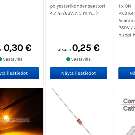
polyesterikondensaattori
1 x ON 
4.7 nF/63V, r. 5 mm...
PK3 Kel
Asennu
250V / 
nuppi ha
0,30 €
0,25 €
en
alkaen
Saatavilla
Saatavilla