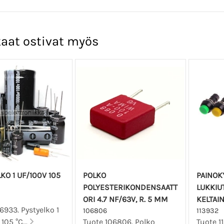
aat ostivat myös
KO 1 UF/100V 105
POLKO
PAINOKY
POLYESTERIKONDENSAATT
LUKKIU
ORI 4.7 NF/63V, R. 5 MM
KELTAI
6933. Pystyelko 1
106806
113932
105 °C...
Tuote 106806. Polko
Tuote 1