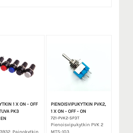
TKIN 1 X ON - OFF
PIENOISVIPUKYTKIN PVK2,
TUVA PK3
1 X ON - OFF - ON
NEN
721-PVK2-SP3T
Pienoisvipukytkin PVK 2
13932. Painokytkin
MTS-103