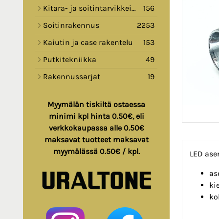
Kitara- ja soitintarvikkeita
156
Soitinrakennus
2253
Kaiutin ja case rakentelu
153
Putkitekniikka
49
Rakennussarjat
19
Myymälän tiskiltä ostaessa
minimi kpl hinta 0.50€, eli
verkkokaupassa alle 0.50€
maksavat tuotteet maksavat
myymälässä 0.50€ / kpl.
LED asen
as
ki
ko