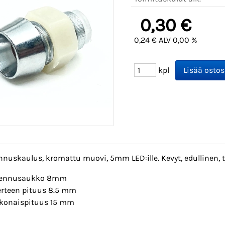
0,30 €
0,24 € ALV 0,00 %
kpl
nuskaulus, kromattu muovi, 5mm LED:ille. Kevyt, edullinen, t
ennusaukko 8mm
erteen pituus 8.5 mm
konaispituus 15 mm