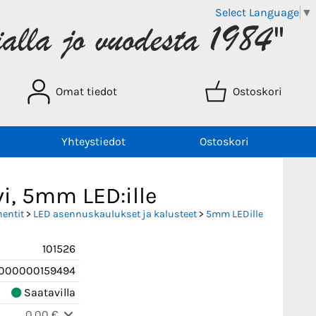
Select Language
▼
Omat tiedot
Ostoskori
Yhteystiedot
Ostoskori
, 5mm LED:ille
entit
>
LED asennuskaulukset ja kalusteet
>
5mm LEDille
101526
000000159494
Saatavilla
0,00 €