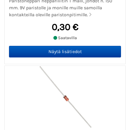
Paristoneppari neppariliitin T malli, johdot n. 150
mm. 9V paristolle ja monille muille samoilla
kontakteilla oleville paristonpitimille.
0,30 €
Saatavilla